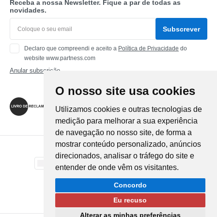
Receba a nossa Newsletter. Fique a par de todas as
novidades.
Subscrever
Declaro que compreendi e aceito a
Política de Privacidade
do
website www.partness.com
Anular subscrição
O nosso site usa cookies
Siga-nos
Utilizamos cookies e outras tecnologias de
medição para melhorar a sua experiência
de navegação no nosso site, de forma a
mostrar conteúdo personalizado, anúncios
Método de Pagamento
direcionados, analisar o tráfego do site e
entender de onde vêm os visitantes.
Método de Envio
Concordo
Eu recuso
Alterar as minhas preferências