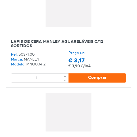
LAPIS DE CERA MANLEY AGUARELÁVEIS C/12
SORTIDOS
Preço uni.
Ref.
50371.00
€
3,17
Marca:
MANLEY
Modelo:
MNQ00412
€
3,90 C/IVA
+
Comprar
-