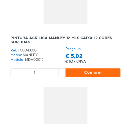
Dê mais cor ao mundo e escolha a
MANLEY
e a
Partness
🎨
Entre em contacto connosco através do 📞 telefone
ou envie 📩 email para o apoio ao cliente:
geral@partness.com
PINTURA ACRILICA MANLEY 12 MLS CAIXA 12 CORES
Boas compras!
SORTIDAS
Preço uni.
Ref.
F00043.00
€
5,02
Marca:
MANLEY
Modelo:
MDV00012
€
6,17 C/IVA
+
Comprar
-