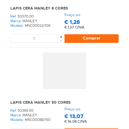
LAPIS CERA MANLEY 6 CORES
Preço uni.
Ref.
50370.00
€
1,28
Marca:
MANLEY
Modelo:
MNC00022/106
€
1,57 C/IVA
+
Comprar
-
CATEGORIA
REF
EAN
NOME
LAPIS CERA MANLEY 50 CORES
Preço uni.
Ref.
50369.00
MARCA
€
13,07
Marca:
MANLEY
Modelo:
MNC00088/150
€
16,08 C/IVA
MODELO