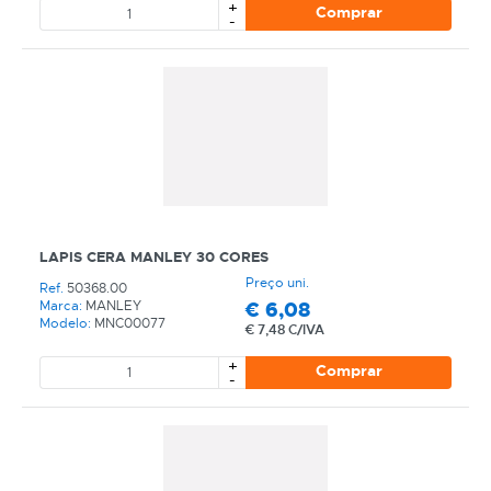
+
Comprar
-
LAPIS CERA MANLEY 30 CORES
Preço uni.
Ref.
50368.00
€
6,08
Marca:
MANLEY
Modelo:
MNC00077
€
7,48 C/IVA
+
Comprar
-