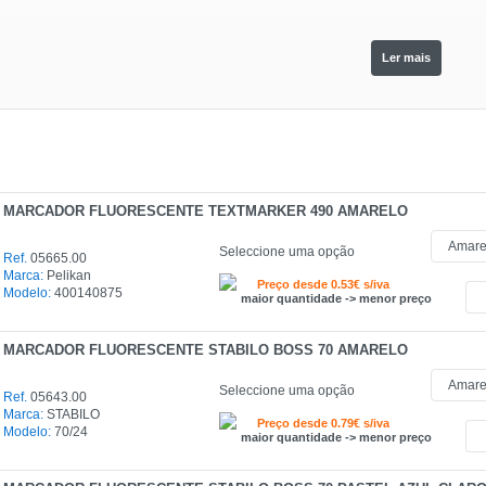
Ler mais
MARCADOR FLUORESCENTE TEXTMARKER 490 AMARELO
Seleccione uma opção
Ref.
05665.00
Marca:
Pelikan
Preço desde 0.53€ s/iva
Modelo:
400140875
maior quantidade -> menor preço
MARCADOR FLUORESCENTE STABILO BOSS 70 AMARELO
Seleccione uma opção
Ref.
05643.00
Marca:
STABILO
Preço desde 0.79€ s/iva
Modelo:
70/24
maior quantidade -> menor preço