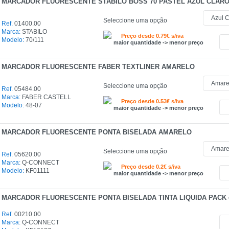
MARCADOR FLUORESCENTE STABILO BOSS 70 PASTEL AZUL CLAR
Seleccione uma opção
Ref.
01400.00
Marca:
STABILO
Preço desde 0.79€ s/iva
Modelo:
70/111
maior quantidade -> menor preço
MARCADOR FLUORESCENTE FABER TEXTLINER AMARELO
Seleccione uma opção
Ref.
05484.00
Marca:
FABER CASTELL
Preço desde 0.53€ s/iva
Modelo:
48-07
maior quantidade -> menor preço
MARCADOR FLUORESCENTE PONTA BISELADA AMARELO
Seleccione uma opção
Ref.
05620.00
Marca:
Q-CONNECT
Preço desde 0.2€ s/iva
Modelo:
KF01111
maior quantidade -> menor preço
MARCADOR FLUORESCENTE PONTA BISELADA TINTA LIQUIDA PACK 
Ref.
00210.00
Marca:
Q-CONNECT