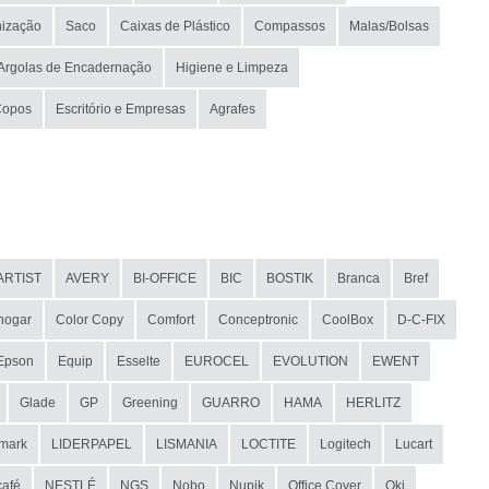
nização
Saco
Caixas de Plástico
Compassos
Malas/Bolsas
Argolas de Encadernação
Higiene e Limpeza
Copos
Escritório e Empresas
Agrafes
ARTIST
AVERY
BI-OFFICE
BIC
BOSTIK
Branca
Bref
hogar
Color Copy
Comfort
Conceptronic
CoolBox
D-C-FIX
Epson
Equip
Esselte
EUROCEL
EVOLUTION
EWENT
Glade
GP
Greening
GUARRO
HAMA
HERLITZ
mark
LIDERPAPEL
LISMANIA
LOCTITE
Logitech
Lucart
afé
NESTLÉ
NGS
Nobo
Nupik
Office Cover
Oki