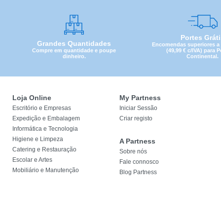
Portes Grát
Grandes Quantidades
Encomendas superiores a 4
Compre em quantidade e poupe
(49,99 € c/IVA) para 
dinheiro.
Continental.
Loja Online
My Partness
Escritório e Empresas
Iniciar Sessão
Expedição e Embalagem
Criar registo
Informática e Tecnologia
Higiene e Limpeza
A Partness
Catering e Restauração
Sobre nós
Escolar e Artes
Fale connosco
Mobiliário e Manutenção
Blog Partness