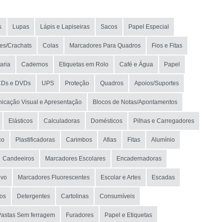
s
Lupas
Lápis e Lapiseiras
Sacos
Papel Especial
res/Crachats
Colas
Marcadores Para Quadros
Fios e Fitas
aria
Cadernos
Etiquetas em Rolo
Café e Água
Papel
Ds e DVDs
UPS
Proteção
Quadros
Apoios/Suportes
icação Visual e Apresentação
Blocos de Notas/Apontamentos
Elásticos
Calculadoras
Domésticos
Pilhas e Carregadores
co
Plastificadoras
Carimbos
Afias
Fitas
Alumínio
Candeeiros
Marcadores Escolares
Encadernadoras
ivo
Marcadores Fluorescentes
Escolar e Artes
Escadas
os
Detergentes
Cartolinas
Consumíveis
Pastas Sem ferragem
Furadores
Papel e Etiquetas