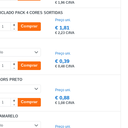
€
1,96 C/IVA
ICLADO PACK 4 CORES SORTIDAS
Preço uni.
+
Comprar
€
1,81
-
€
2,23 C/IVA
Preço uni.
€
0,39
+
Comprar
€
0,48 C/IVA
-
LORS PRETO
Preço uni.
€
0,88
+
Comprar
€
1,08 C/IVA
-
 AMARELO
Preço uni.