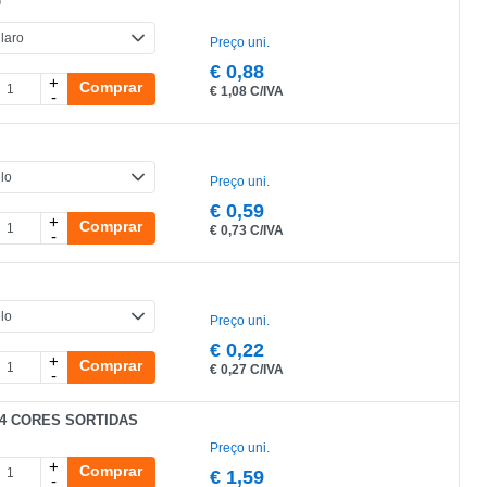
O
Preço uni.
€
0,88
+
Comprar
€
1,08 C/IVA
-
Preço uni.
€
0,59
+
Comprar
€
0,73 C/IVA
-
Preço uni.
€
0,22
+
Comprar
€
0,27 C/IVA
-
4 CORES SORTIDAS
Preço uni.
+
Comprar
€
1,59
-