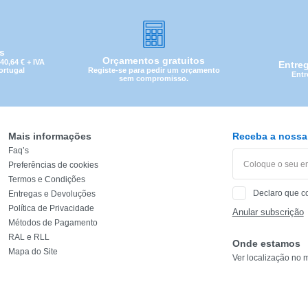
is
Orçamentos gratuitos
0,64 € + IVA
Entre
Registe-se para pedir um orçamento
Portugal
Entr
sem compromisso.
Mais informações
Receba a nossa 
Faq’s
Preferências de cookies
Termos e Condições
Declaro que c
Entregas e Devoluções
Política de Privacidade
Anular subscrição
Métodos de Pagamento
RAL e RLL
Onde estamos
Mapa do Site
Ver localização no 