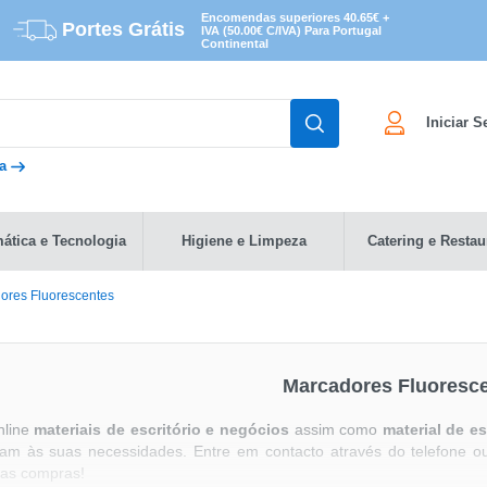
Encomendas superiores 40.65€ +
Portes Grátis
IVA (50.00€ C/IVA) Para Portugal
Continental
Iniciar 
da
mática e Tecnologia
Higiene e Limpeza
Catering e Restau
ores Fluorescentes
Marcadores Fluoresc
nline
materiais de escritório e negócios
assim como
material de es
m às suas necessidades. Entre em contacto através do telefone ou
oas compras!