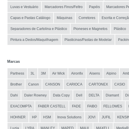
Luvas e Vestuário
Marcadores Finos/Feltro
Papéis
Marcadores P
Capas e Pastas Catálogo
Máquinas
Corretores
Escrita e Correç
Separadores de Cartolina e Plástico
Pioneses e Magnetos
Plástico
Pintura a Dedos/Maquilhagem
Plasticinas/Pastas de Modelar
Packin
Marcas
Partness
3L
3M
Air Wick
Aironfix
Aisens
Alpino
Amb
Brother
Canon
CANSON
CARIOCA
CARTONEX
CASIO
Dahi
Daler Rowney
Data Copy
Dell
DELTA
Diamant
Di
EXACOMPTA
FABER CASTELL
FADE
FAIBO
FELLOWES
HOHNER
HP
HSM
Inova Solutions
JOVI
JUFIL
KENSI
Luzia
LYRA
MANLEY
MAPED
MAUL
MAXELL
MediaR