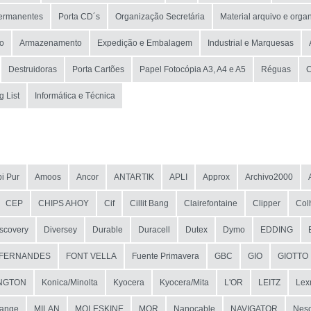
ermanentes
Porta CD´s
Organização Secretária
Material arquivo e orga
ão
Armazenamento
Expedição e Embalagem
Industrial e Marquesas
Destruidoras
Porta Cartões
Papel Fotocópia A3, A4 e A5
Réguas
g List
Informática e Técnica
i Pur
Amoos
Ancor
ANTARTIK
APLI
Approx
Archivo2000
CEP
CHIPS AHOY
Cif
Cillit Bang
Clairefontaine
Clipper
Col
scovery
Diversey
Durable
Duracell
Dutex
Dymo
EDDING
FERNANDES
FONT VELLA
Fuente Primavera
GBC
GIO
GIOTTO
NGTON
Konica/Minolta
Kyocera
Kyocera/Mita
L'OR
LEITZ
Lex
ange
MILAN
MOLESKINE
MOR
Nanocable
NAVIGATOR
Nesc