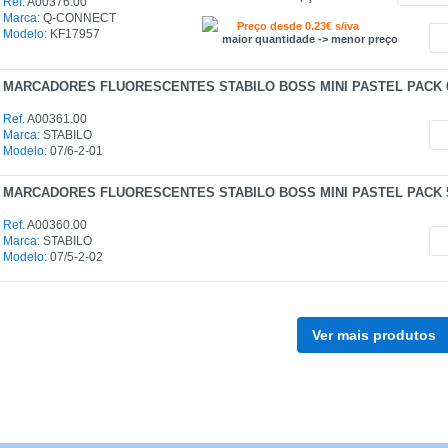
Ref.
A00376.00
Marca:
Q-CONNECT
Preço desde 0.23€ s/iva
Modelo:
KF17957
maior quantidade -> menor preço
MARCADORES FLUORESCENTES STABILO BOSS MINI PASTEL PACK 
CATEGORIA
Ref.
A00361.00
Marca:
STABILO
REF
Modelo:
07/6-2-01
EAN
MARCADORES FLUORESCENTES STABILO BOSS MINI PASTEL PACK 
Ref.
A00360.00
NOME
Marca:
STABILO
Modelo:
07/5-2-02
MARCA
MODELO
Ver mais produtos