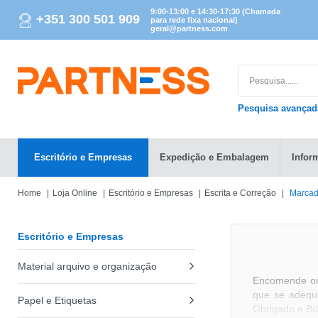
9:00-13:00 e 14:30-17:30 (Chamada
+351 300 501 909
para rede fixa nacional)
geral@partness.com
Pesquisa avança
Escritório e Empresas
Expedição e Embalagem
Infor
Home
Loja Online
Escritório e Empresas
Escrita e Correção
Marcad
Escritório e Empresas
Material arquivo e organização
Encomende o
que se adequa
Papel e Etiquetas
Obrigado e B