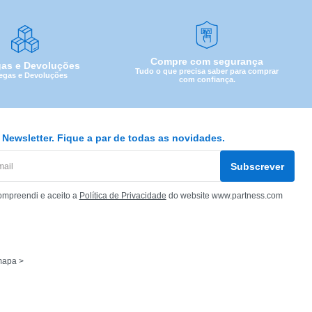
Compre com segurança
gas e Devoluções
Tudo o que precisa saber para comprar
egas e Devoluções
com confiança.
Newsletter. Fique a par de todas as novidades.
Subscrever
ompreendi e aceito a
Política de Privacidade
do website www.partness.com
mapa >