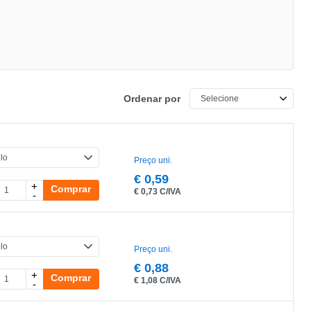
Ordenar por
Preço uni.
€
0,59
+
Comprar
€
0,73 C/IVA
-
Preço uni.
€
0,88
+
Comprar
€
1,08 C/IVA
-