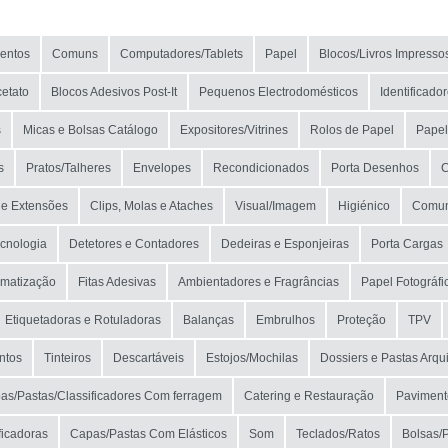
entos
Comuns
Computadores/Tablets
Papel
Blocos/Livros Impresso
etato
Blocos Adesivos Post-It
Pequenos Electrodomésticos
Identificado
s
Micas e Bolsas Catálogo
Expositores/Vitrines
Rolos de Papel
Papel
s
Pratos/Talheres
Envelopes
Recondicionados
Porta Desenhos
C
 e Extensões
Clips, Molas e Ataches
Visual/Imagem
Higiénico
Comun
ecnologia
Detetores e Contadores
Dedeiras e Esponjeiras
Porta Cargas
imatização
Fitas Adesivas
Ambientadores e Fragrâncias
Papel Fotográfi
Etiquetadoras e Rotuladoras
Balanças
Embrulhos
Proteção
TPV
ntos
Tinteiros
Descartáveis
Estojos/Mochilas
Dossiers e Pastas Arqu
as/Pastas/Classificadores Com ferragem
Catering e Restauração
Paviment
ficadoras
Capas/Pastas Com Elásticos
Som
Teclados/Ratos
Bolsas/