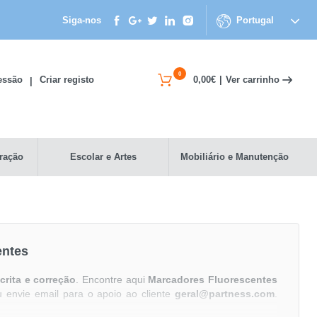
Siga-nos
Portugal
0
Ver carrinho
Sessão
Criar registo
0,00€
|
|
ração
Escolar e Artes
Mobiliário e Manutenção
entes
crita e correção
. Encontre aqui
Marcadores Fluorescentes
 envie email para o apoio ao cliente
geral@partness.com
.