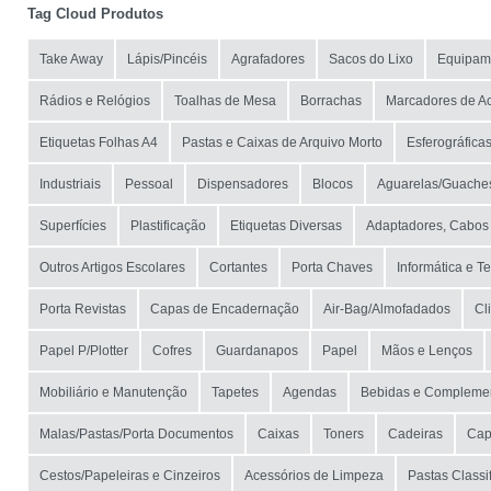
Tag Cloud Produtos
Take Away
Lápis/Pincéis
Agrafadores
Sacos do Lixo
Equipam
Rádios e Relógios
Toalhas de Mesa
Borrachas
Marcadores de Ac
Etiquetas Folhas A4
Pastas e Caixas de Arquivo Morto
Esferográfica
Industriais
Pessoal
Dispensadores
Blocos
Aguarelas/Guache
Superfícies
Plastificação
Etiquetas Diversas
Adaptadores, Cabos
Outros Artigos Escolares
Cortantes
Porta Chaves
Informática e T
Porta Revistas
Capas de Encadernação
Air-Bag/Almofadados
Cl
Papel P/Plotter
Cofres
Guardanapos
Papel
Mãos e Lenços
Mobiliário e Manutenção
Tapetes
Agendas
Bebidas e Compleme
Malas/Pastas/Porta Documentos
Caixas
Toners
Cadeiras
Cap
Cestos/Papeleiras e Cinzeiros
Acessórios de Limpeza
Pastas Classi