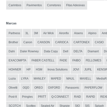
Carimbos
Pavimentos
Corretores
Fitas Adesivas
Marcas
Partness
3L
3M
Air Wick
Aironfix
Aisens
Alpino
Amb
Brother
Canon
CANSON
CARIOCA
CARTONEX
CASIO
Dahi
Daler Rowney
Data Copy
Dell
DELTA
Diamant
Di
EXACOMPTA
FABER CASTELL
FADE
FAIBO
FELLOWES
HOHNER
HP
HSM
Inova Solutions
JOVI
JUFIL
KENSI
Luzia
LYRA
MANLEY
MAPED
MAUL
MAXELL
MediaR
Olivetti
OQO
OREO
OXFORD
Panasonic
PAPERFLOW
Post-It
Pringles
PRITT
Q-CONNECT
RAID
RAPID
REX
SCOTCH
Scottex
Sealed Air
Sharpie
SIO
SIS
Splash