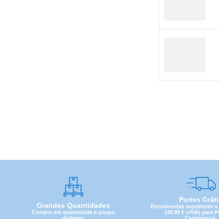
Portes Grát
Grandes Quantidades
Encomendas superiores a 4
Compre em quantidade e poupe
(49,99 € c/IVA) para 
dinheiro.
Continental.