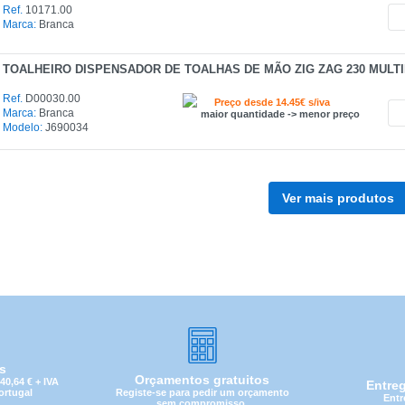
Ref.
10171.00
Marca:
Branca
CATEGORIA
TOALHEIRO DISPENSADOR DE TOALHAS DE MÃO ZIG ZAG 230 MULT
REF
Ref.
D00030.00
Preço desde 14.45€ s/iva
Marca:
Branca
maior quantidade -> menor preço
EAN
Modelo:
J690034
NOME
Ver mais produtos
MARCA
MODELO
is
Orçamentos gratuitos
0,64 € + IVA
Entre
Registe-se para pedir um orçamento
Portugal
Entr
sem compromisso.