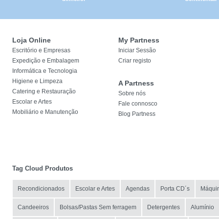
Loja Online
My Partness
Escritório e Empresas
Iniciar Sessão
Expedição e Embalagem
Criar registo
Informática e Tecnologia
Higiene e Limpeza
A Partness
Catering e Restauração
Sobre nós
Escolar e Artes
Fale connosco
Mobiliário e Manutenção
Blog Partness
Tag Cloud Produtos
Recondicionados
Escolar e Artes
Agendas
Porta CD´s
Máqui
Candeeiros
Bolsas/Pastas Sem ferragem
Detergentes
Alumínio