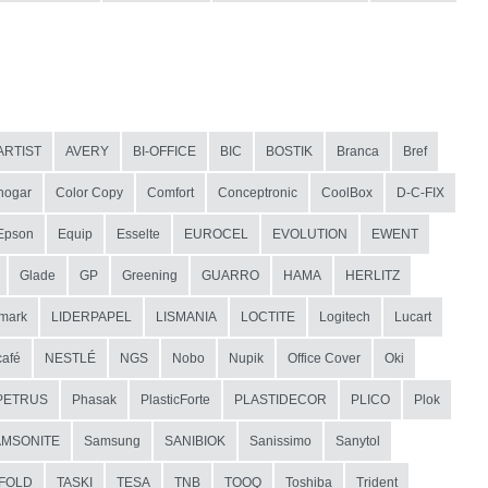
ARTIST
AVERY
BI-OFFICE
BIC
BOSTIK
Branca
Bref
hogar
Color Copy
Comfort
Conceptronic
CoolBox
D-C-FIX
Epson
Equip
Esselte
EUROCEL
EVOLUTION
EWENT
Glade
GP
Greening
GUARRO
HAMA
HERLITZ
mark
LIDERPAPEL
LISMANIA
LOCTITE
Logitech
Lucart
afé
NESTLÉ
NGS
Nobo
Nupik
Office Cover
Oki
PETRUS
Phasak
PlasticForte
PLASTIDECOR
PLICO
Plok
AMSONITE
Samsung
SANIBIOK
Sanissimo
Sanytol
IFOLD
TASKI
TESA
TNB
TOOQ
Toshiba
Trident