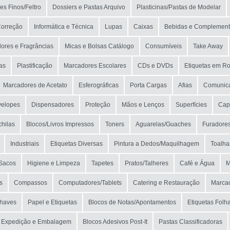
s Finos/Feltro
Dossiers e Pastas Arquivo
Plasticinas/Pastas de Modelar
Correção
Informática e Técnica
Lupas
Caixas
Bebidas e Complemen
ores e Fragrâncias
Micas e Bolsas Catálogo
Consumíveis
Take Away
as
Plastificação
Marcadores Escolares
CDs e DVDs
Etiquetas em Ro
Marcadores de Acetato
Esferográficas
Porta Cargas
Afias
Comunica
velopes
Dispensadores
Proteção
Mãos e Lenços
Superfícies
Cap
chilas
Blocos/Livros Impressos
Toners
Aguarelas/Guaches
Furadore
Industriais
Etiquetas Diversas
Pintura a Dedos/Maquilhagem
Toalha
Sacos
Higiene e Limpeza
Tapetes
Pratos/Talheres
Café e Água
M
s
Compassos
Computadores/Tablets
Catering e Restauração
Marca
Chaves
Papel e Etiquetas
Blocos de Notas/Apontamentos
Etiquetas Folh
Expedição e Embalagem
Blocos Adesivos Post-It
Pastas Classificadoras