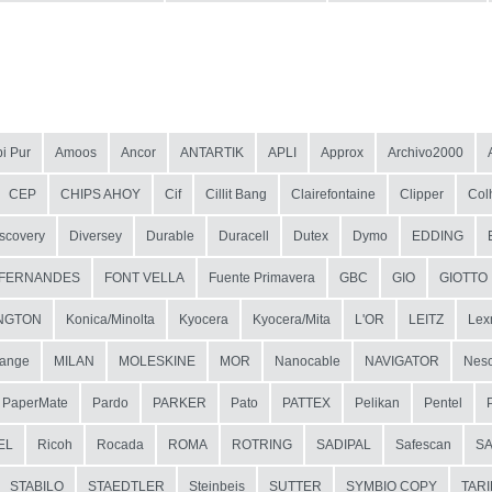
i Pur
Amoos
Ancor
ANTARTIK
APLI
Approx
Archivo2000
CEP
CHIPS AHOY
Cif
Cillit Bang
Clairefontaine
Clipper
Col
scovery
Diversey
Durable
Duracell
Dutex
Dymo
EDDING
FERNANDES
FONT VELLA
Fuente Primavera
GBC
GIO
GIOTTO
NGTON
Konica/Minolta
Kyocera
Kyocera/Mita
L'OR
LEITZ
Lex
ange
MILAN
MOLESKINE
MOR
Nanocable
NAVIGATOR
Nesc
PaperMate
Pardo
PARKER
Pato
PATTEX
Pelikan
Pentel
EL
Ricoh
Rocada
ROMA
ROTRING
SADIPAL
Safescan
S
STABILO
STAEDTLER
Steinbeis
SUTTER
SYMBIO COPY
TAR