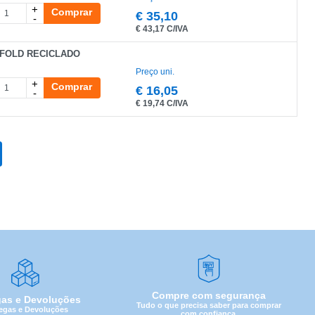
+
Comprar
€
35,10
-
€
43,17 C/IVA
IFOLD RECICLADO
Preço uni.
+
Comprar
€
16,05
-
€
19,74 C/IVA
Compre com segurança
gas e Devoluções
Tudo o que precisa saber para comprar
egas e Devoluções
com confiança.