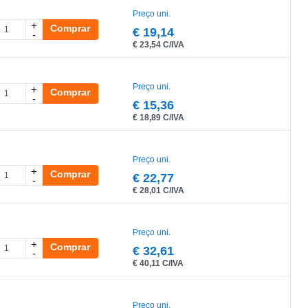
Preço uni.
+
Comprar
€
19,14
-
€
23,54 C/IVA
Preço uni.
+
Comprar
-
€
15,36
€
18,89 C/IVA
Preço uni.
+
Comprar
€
22,77
-
€
28,01 C/IVA
Preço uni.
+
Comprar
€
32,61
-
€
40,11 C/IVA
Preço uni.