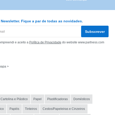
Newsletter. Fique a par de todas as novidades.
Subscrever
ompreendi e aceito a
Política de Privacidade
do website www.partness.com
mapa >
Cartolina e Plástico
Papel
Plastificadoras
Domésticos
ico
Papéis
Tinteiros
Cestos/Papeleiras e Cinzeiros