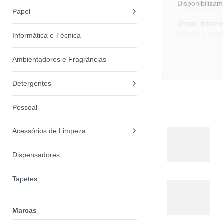
Disponibilizam
Papel
Desde dispensa
higiene e torn
Informática e Técnica
Ambientadores e Fragrâncias
O que inclui
Detergentes
Dispensadores 
higiene.
Pessoal
Para que ser
Permitem aces
Acessórios de Limpeza
Os dispensad
Sim, ajudam a 
Dispensadores
Como escolh
Tapetes
Deve considera
Existem solu
Marcas
Sim, ideais pa