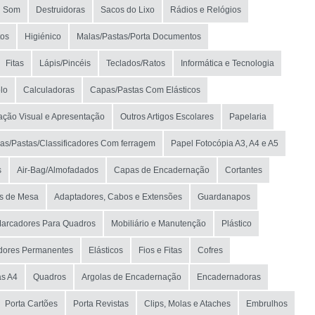
Som
Destruidoras
Sacos do Lixo
Rádios e Relógios
tos
Higiénico
Malas/Pastas/Porta Documentos
Fitas
Lápis/Pincéis
Teclados/Ratos
Informática e Tecnologia
lo
Calculadoras
Capas/Pastas Com Elásticos
ção Visual e Apresentação
Outros Artigos Escolares
Papelaria
as/Pastas/Classificadores Com ferragem
Papel Fotocópia A3, A4 e A5
s
Air-Bag/Almofadados
Capas de Encadernação
Cortantes
s de Mesa
Adaptadores, Cabos e Extensões
Guardanapos
arcadores Para Quadros
Mobiliário e Manutenção
Plástico
dores Permanentes
Elásticos
Fios e Fitas
Cofres
as A4
Quadros
Argolas de Encadernação
Encadernadoras
Porta Cartões
Porta Revistas
Clips, Molas e Ataches
Embrulhos