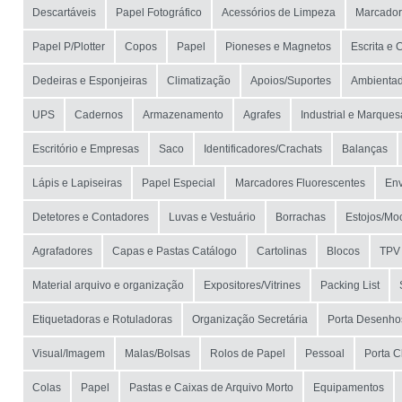
Descartáveis
Papel Fotográfico
Acessórios de Limpeza
Marcadore
Papel P/Plotter
Copos
Papel
Pioneses e Magnetos
Escrita e 
Dedeiras e Esponjeiras
Climatização
Apoios/Suportes
Ambientad
UPS
Cadernos
Armazenamento
Agrafes
Industrial e Marques
Escritório e Empresas
Saco
Identificadores/Crachats
Balanças
Lápis e Lapiseiras
Papel Especial
Marcadores Fluorescentes
En
Detetores e Contadores
Luvas e Vestuário
Borrachas
Estojos/Mo
Agrafadores
Capas e Pastas Catálogo
Cartolinas
Blocos
TPV
Material arquivo e organização
Expositores/Vitrines
Packing List
Etiquetadoras e Rotuladoras
Organização Secretária
Porta Desenho
Visual/Imagem
Malas/Bolsas
Rolos de Papel
Pessoal
Porta 
Colas
Papel
Pastas e Caixas de Arquivo Morto
Equipamentos