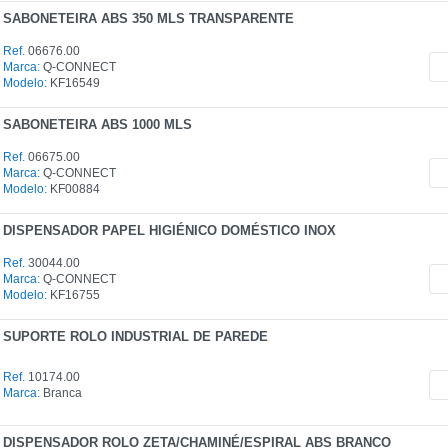
r a organização nas casas de banho?
SABONETEIRA ABS 350 MLS TRANSPARENTE
pensadores estrategicamente para que os produtos estejam sempre ace
Ref.
06676.00
Marca:
Q-CONNECT
são adequados para uso diário?
Modelo:
KF16549
oluções resistentes e práticas para utilização frequente.
SABONETEIRA ABS 1000 MLS
em os suportes de rolos industriais?
Ref.
06675.00
itar a utilização de papel industrial em espaços profissionais e áreas d
Marca:
Q-CONNECT
Modelo:
KF00884
 desperdícios de papel e consumíveis?
nsadores adequados e mantenha controlo sobre a reposição diária, evit
DISPENSADOR PAPEL HIGIÉNICO DOMÉSTICO INOX
ortante utilizar dispensadores de qualidade?
Ref.
30044.00
eis oferecem melhor desempenho, maior resistência e maior eficiência 
Marca:
Q-CONNECT
Modelo:
KF16755
SUPORTE ROLO INDUSTRIAL DE PAREDE
Ref.
10174.00
Marca:
Branca
DISPENSADOR ROLO ZETA/CHAMINÉ/ESPIRAL ABS BRANCO