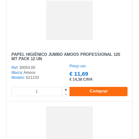
PAPEL HIGIÉNICO JUMBO AMOOS PROFESSIONAL 120
MT PACK 12 UN
Preço uni.
Ref.
30054.00
Marca:
Amoos
€
11,69
Modelo:
621233
€
14,38 C/IVA
+
Comprar
-