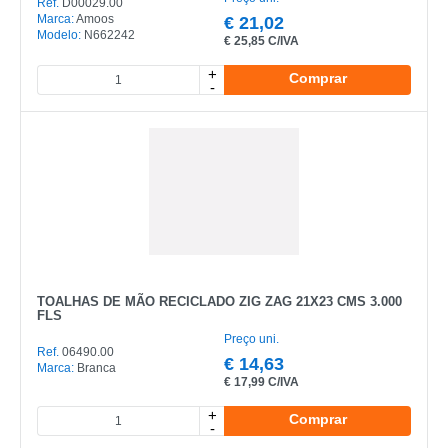
Ref.
D00029.00
Marca:
Amoos
€
21,02
Modelo:
N662242
€
25,85 C/IVA
+
Comprar
-
TOALHAS DE MÃO RECICLADO ZIG ZAG 21X23 CMS 3.000
FLS
Preço uni.
Ref.
06490.00
€
14,63
Marca:
Branca
€
17,99 C/IVA
+
Comprar
-