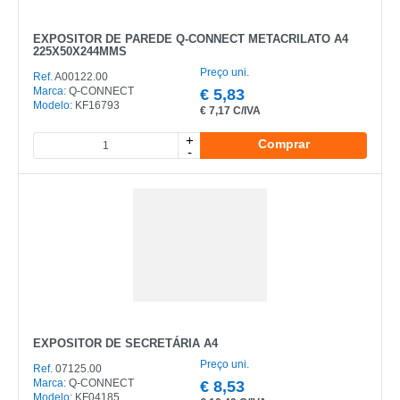
EXPOSITOR DE PAREDE Q-CONNECT METACRILATO A4
225X50X244MMS
Preço uni.
Ref.
A00122.00
Marca:
Q-CONNECT
€
5,83
Modelo:
KF16793
€
7,17 C/IVA
+
Comprar
-
EXPOSITOR DE SECRETÁRIA A4
Preço uni.
Ref.
07125.00
Marca:
Q-CONNECT
€
8,53
Modelo:
KF04185