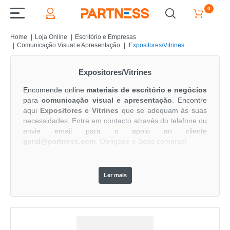
0
Home
Loja Online
Escritório e Empresas
Comunicação Visual e Apresentação
Expositores/Vitrines
Expositores/Vitrines
Encomende online
materiais de escritório e negócios
para
comunicação visual e apresentação
. Encontre
aqui
Expositores e Vitrines
que se adequam às suas
necessidades. Entre em contacto através do telefone ou
envie email para o apoio ao cliente
geral@partness.com
. Obrigado e Boas compras!
Ler mais