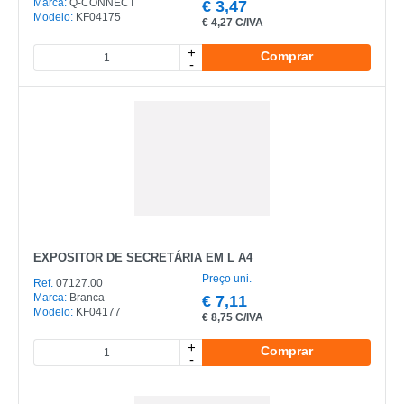
Marca:
Q-CONNECT
€
3,47
Modelo:
KF04175
€
4,27 C/IVA
+
Comprar
-
EXPOSITOR DE SECRETÁRIA EM L A4
Preço uni.
Ref.
07127.00
Marca:
Branca
€
7,11
Modelo:
KF04177
€
8,75 C/IVA
+
Comprar
-