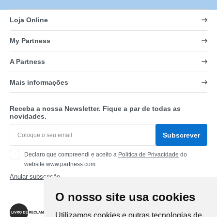
Loja Online
My Partness
A Partness
Mais informações
Receba a nossa Newsletter. Fique a par de todas as
novidades.
Subscrever
Declaro que compreendi e aceito a
Política de Privacidade
do
website www.partness.com
Anular subscrição
O nosso site usa cookies
Siga-nos
Utilizamos cookies e outras tecnologias de