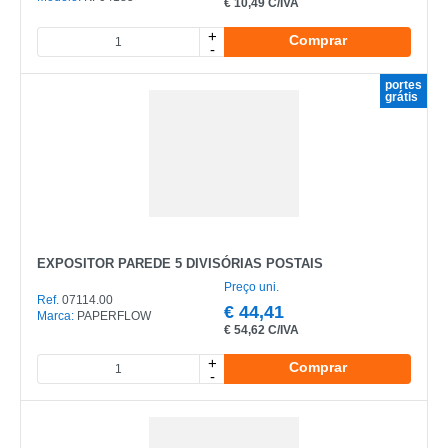
€
10,49 C/IVA
CATEGORIA
+
Comprar
-
REF
portes
EAN
grátis
NOME
MARCA
MODELO
EXPOSITOR PAREDE 5 DIVISÓRIAS POSTAIS
Preço uni.
Ref.
07114.00
€
44,41
Marca:
PAPERFLOW
€
54,62 C/IVA
+
Comprar
-