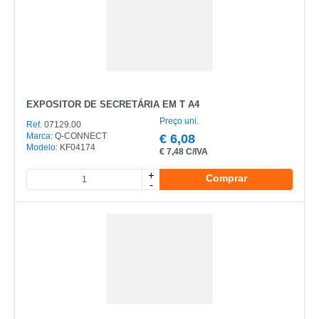
EXPOSITOR DE SECRETÁRIA EM T A4
Preço uni.
Ref.
07129.00
Marca:
Q-CONNECT
€
6,08
Modelo:
KF04174
€
7,48 C/IVA
+
Comprar
-