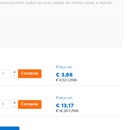
ssa exprimir todas as suas ideias de forma nítida e legível.
io.
io ao cliente: geral@partness.com
Preço uni.
+
Comprar
€
3,68
-
€
4,53 C/IVA
Preço uni.
+
Comprar
€
13,17
-
€
16,20 C/IVA