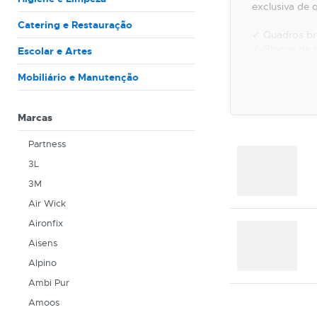
exclusiva de q
Catering e Restauração
✓ Quadros b
✓ Blocos de 
Escolar e Artes
✓ Vitrinas de 
Mobiliário e Manutenção
Com a
Partn
Entre em cont
Marcas
Não temos pr
Partness
3L
3M
Air Wick
Aironfix
Aisens
Alpino
Ambi Pur
Amoos