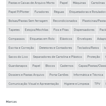
Pastas e Caixas de Arquivo Morto
Papel
Máquinas
Cartolinas
Papel P/Plotter
Furadores
Réguas
Etiquetadoras e Rotulador
Bolsas/Pastas Sem ferragem
Recondicionados
Plasticinas/Past
Tapetes
Estojos/Mochilas
Fios e Fitas
Dispensadores
Pack
Compassos
Etiquetas em Rolo
Elásticos
Envelopes
Adapt
Escrita e Correção
Detetores e Contadores
Teclados/Ratos
I
Sacos do Lixo
Separadores de Cartolina e Plástico
Proteção
Guardanapos
Papel
Blocos
Cadernos
Capas/Pastas/Class
Dossiers e Pastas Arquivo
Porta Cartões
Informática e Técnica
Comunicação Visual e Apresentação
Higiene e Limpeza
TPV
Marcas