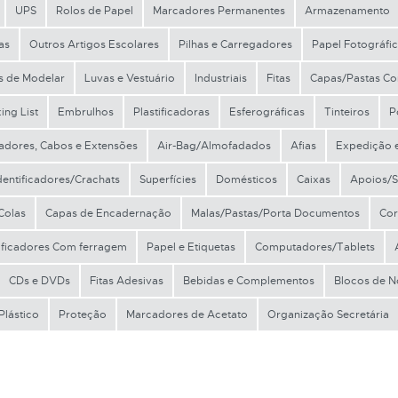
UPS
Rolos de Papel
Marcadores Permanentes
Armazenamento
as
Outros Artigos Escolares
Pilhas e Carregadores
Papel Fotográfi
as de Modelar
Luvas e Vestuário
Industriais
Fitas
Capas/Pastas Co
ing List
Embrulhos
Plastificadoras
Esferográficas
Tinteiros
P
adores, Cabos e Extensões
Air-Bag/Almofadados
Afias
Expedição 
dentificadores/Crachats
Superfícies
Domésticos
Caixas
Apoios/S
Colas
Capas de Encadernação
Malas/Pastas/Porta Documentos
Cor
ificadores Com ferragem
Papel e Etiquetas
Computadores/Tablets
CDs e DVDs
Fitas Adesivas
Bebidas e Complementos
Blocos de 
Plástico
Proteção
Marcadores de Acetato
Organização Secretária