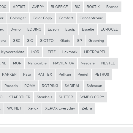
000
ARTIST
AVERY
BI-OFFICE
BIC
BOSTIK
Branca
er
Colhogar
Color Copy
Comfort
Conceptronic
ex
Dymo
EDDING
Epson
Equip
Esselte
EUROCEL
vera
GBC
GIO
GIOTTO
Glade
GP
Greening
Kyocera/Mita
L'OR
LEITZ
Lexmark
LIDERPAPEL
INE
MOR
Nanocable
NAVIGATOR
Nescafé
NESTLÉ
PARKER
Pato
PATTEX
Pelikan
Pentel
PETRUS
Rocada
ROMA
ROTRING
SADIPAL
Safescan
LO
STAEDTLER
Steinbeis
SUTTER
SYMBIO COPY
A
WC NET
Xerox
XEROX Everyday
Zebra