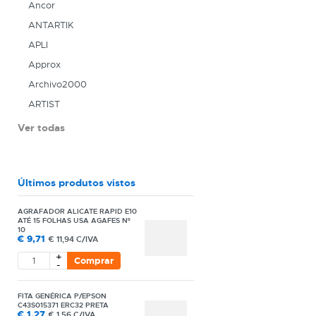
Ancor
ANTARTIK
APLI
Approx
Archivo2000
ARTIST
Ver todas
Últimos produtos vistos
AGRAFADOR ALICATE RAPID E10
ATÉ 15 FOLHAS USA AGAFES Nº
10
€
9,71
€
11,94 C/IVA
+
Comprar
-
FITA GENÉRICA P/EPSON
C43S015371 ERC32 PRETA
€
1,27
€
1,56 C/IVA