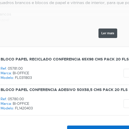
uadros brancos e blocos de papel e vitrinas de interior, para que po
rancos
papel
Interior
Ler mais
ess
tem tudo o que precisa para a comunicação visual do seu negóc
acto connosco através do 📞 telefone ou envie 📩 email para o apo
omoções, temos os melhores preços.
BLOCO PAPEL RECICLADO CONFERENCIA 65X98 CMS PACK 20 FLS
Ref.
05781.00
Marca:
BI-OFFICE
Modelo:
FL0311803
BLOCO PAPEL CONFERENCIA ADESIVO 50X58,5 CMS PACK 20 FLS
Ref.
05780.00
Marca:
BI-OFFICE
Modelo:
FL1420403