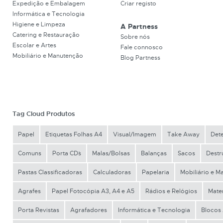
Expedição e Embalagem
Criar registo
Informática e Tecnologia
Higiene e Limpeza
A Partness
Catering e Restauração
Sobre nós
Escolar e Artes
Fale connosco
Mobiliário e Manutenção
Blog Partness
Tag Cloud Produtos
Papel
Etiquetas Folhas A4
Visual/Imagem
Take Away
Det
Comuns
Porta CD´s
Malas/Bolsas
Balanças
Sacos
Destr
Pastas Classificadoras
Calculadoras
Papelaria
Mobiliário e 
Agrafes
Papel Fotocópia A3, A4 e A5
Rádios e Relógios
Mater
Porta Revistas
Agrafadores
Informática e Tecnologia
Blocos 