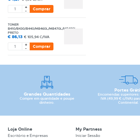
+
Comprar
-
TONER
B410/B430/B440/MB460L/MB470L/MB480L
PRETO
€
86,13
€
105,94 C/IVA
+
Comprar
-
Portes Grát
Grandes Quantidades
Encomendas superiores 
Compre em quantidade e poupe
IVA (49,99 € c/IVA) par
dinheiro.
Continental.
Loja Online
My Partness
Escritório e Empresas
Iniciar Sessão