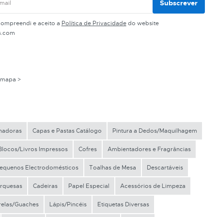
Subscrever
compreendi e aceito a
Política de Privacidade
do website
s.com
 mapa >
nadoras
Capas e Pastas Catálogo
Pintura a Dedos/Maquilhagem
Blocos/Livros Impressos
Cofres
Ambientadores e Fragrâncias
equenos Electrodomésticos
Toalhas de Mesa
Descartáveis
arquesas
Cadeiras
Papel Especial
Acessórios de Limpeza
elas/Guaches
Lápis/Pincéis
Etiquetas Diversas