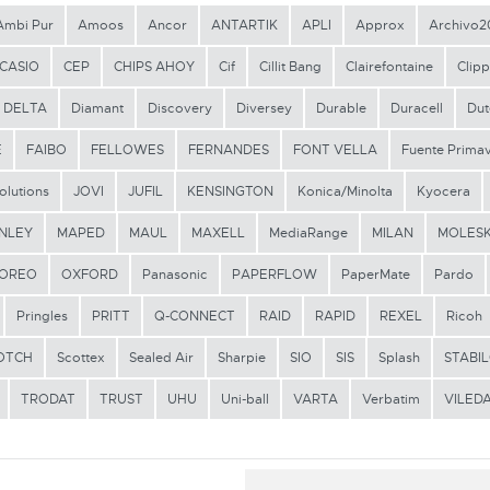
Ambi Pur
Amoos
Ancor
ANTARTIK
APLI
Approx
Archivo2
CASIO
CEP
CHIPS AHOY
Cif
Cillit Bang
Clairefontaine
Clipp
DELTA
Diamant
Discovery
Diversey
Durable
Duracell
Dut
E
FAIBO
FELLOWES
FERNANDES
FONT VELLA
Fuente Prima
olutions
JOVI
JUFIL
KENSINGTON
Konica/Minolta
Kyocera
NLEY
MAPED
MAUL
MAXELL
MediaRange
MILAN
MOLESK
OREO
OXFORD
Panasonic
PAPERFLOW
PaperMate
Pardo
Pringles
PRITT
Q-CONNECT
RAID
RAPID
REXEL
Ricoh
OTCH
Scottex
Sealed Air
Sharpie
SIO
SIS
Splash
STABI
TRODAT
TRUST
UHU
Uni-ball
VARTA
Verbatim
VILED