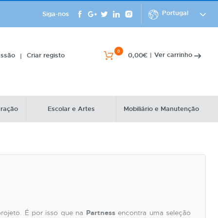
Portugal
Siga-nos
0
Ver carrinho
essão
Criar registo
0,00€
|
|
uração
Escolar e Artes
Mobiliário e Manutenção
rojeto. É por isso que na
Partness
encontra uma seleção