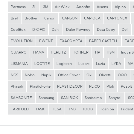
Partness
3L
3M
Air Wick
Aironfix
Aisens
Alpino
Bref
Brother
Canon
CANSON
CARIOCA
CARTONEX
CoolBox
D-C-FIX
Dahi
Daler Rowney
Data Copy
Dell
EVOLUTION
EWENT
EXACOMPTA
FABER CASTELL
FAD
GUARRO
HAMA
HERLITZ
HOHNER
HP
HSM
Inova S
LISMANIA
LOCTITE
Logitech
Lucart
Luzia
LYRA
MA
NGS
Nobo
Nupik
Office Cover
Oki
Olivetti
OQO
Phasak
PlasticForte
PLASTIDECOR
PLICO
Plok
Post-It
SAMSONITE
Samsung
SANIBIOK
Sanissimo
Sanytol
SC
TARIFOLD
TASKI
TESA
TNB
TOOQ
Toshiba
Trident