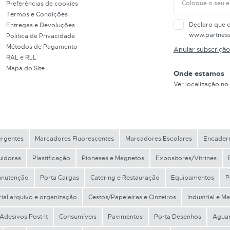
Preferências de cookies
Termos e Condições
Declaro que 
Entregas e Devoluções
www.partnes
Política de Privacidade
Métodos de Pagamento
Anular subscrição
RAL e RLL
Mapa do Site
Onde estamos
Ver localização no
ergentes
Marcadores Fluorescentes
Marcadores Escolares
Encader
uidoras
Plastificação
Pioneses e Magnetos
Expositores/Vitrines
Manutenção
Porta Cargas
Catering e Restauração
Equipamentos
P
ial arquivo e organização
Cestos/Papeleiras e Cinzeiros
Industrial e M
Adesivos Post-It
Consumíveis
Pavimentos
Porta Desenhos
Aguar