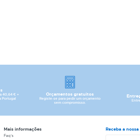
CATEGORIA
REF
is
EAN
Orçamentos gratuitos
a 40,64 € +
Entre
Registe-se para pedir um orçamento
a Portugal
Entr
sem compromisso.
NOME
MARCA
Mais informações
Receba a nossa 
Faq’s
MODELO