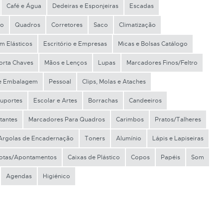
Café e Água
Dedeiras e Esponjeiras
Escadas
co
Quadros
Corretores
Saco
Climatização
m Elásticos
Escritório e Empresas
Micas e Bolsas Catálogo
orta Chaves
Mãos e Lenços
Lupas
Marcadores Finos/Feltro
e Embalagem
Pessoal
Clips, Molas e Ataches
uportes
Escolar e Artes
Borrachas
Candeeiros
tantes
Marcadores Para Quadros
Carimbos
Pratos/Talheres
Argolas de Encadernação
Toners
Alumínio
Lápis e Lapiseiras
Notas/Apontamentos
Caixas de Plástico
Copos
Papéis
Som
Agendas
Higiénico