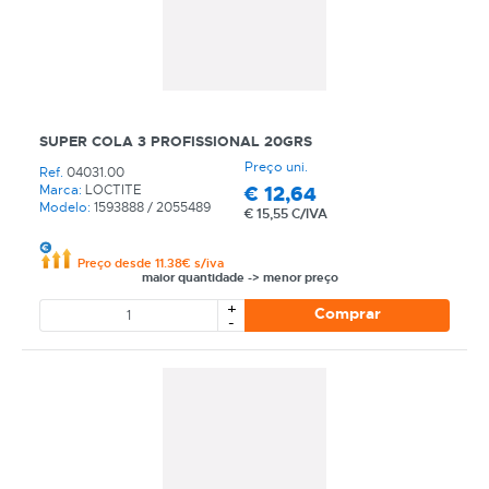
Boas compras!
SUPER COLA 3 PROFISSIONAL 20GRS
Preço uni.
Ref.
04031.00
€
12,64
Marca:
LOCTITE
Modelo:
1593888 / 2055489
€
15,55 C/IVA
Preço desde 11.38€ s/iva
maior quantidade -> menor preço
+
Comprar
-