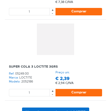
€
7,38 C/IVA
REF
+
Comprar
-
EAN
NOME
MARCA
MODELO
SUPER COLA 3 LOCTITE 3GRS
Preço uni.
Ref.
05249.00
€
2,39
Marca:
LOCTITE
Modelo:
2052186
€
2,94 C/IVA
+
Comprar
-