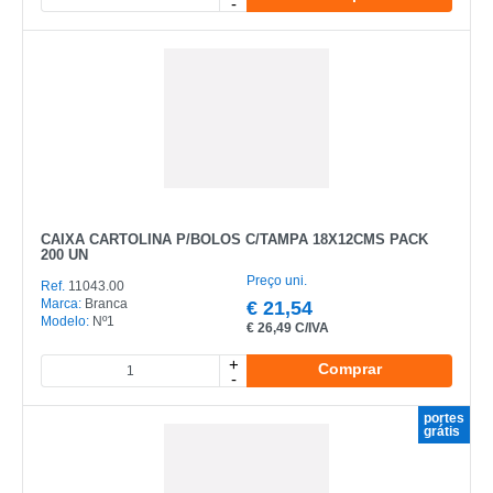
-
EAN
NOME
MARCA
MODELO
CAIXA CARTOLINA P/BOLOS C/TAMPA 18X12CMS PACK
200 UN
Preço uni.
Ref.
11043.00
Marca:
Branca
€
21,54
Modelo:
Nº1
€
26,49 C/IVA
+
Comprar
-
portes
grátis