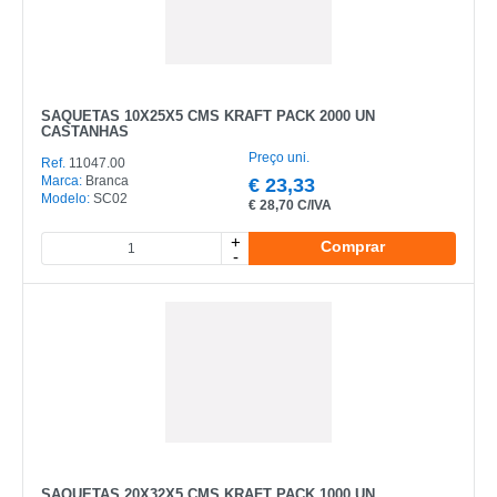
SAQUETAS 10X25X5 CMS KRAFT PACK 2000 UN
CASTANHAS
Preço uni.
Ref.
11047.00
Marca:
Branca
€
23,33
Modelo:
SC02
€
28,70 C/IVA
+
Comprar
-
SAQUETAS 20X32X5 CMS KRAFT PACK 1000 UN