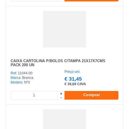
CAIXA CARTOLINA P/BOLOS C/TAMPA 21X17X7CMS
PACK 200 UN
Preço uni.
Ref.
11044.00
Marca:
Branca
€
31,45
Modelo:
Nº3
€
38,68 C/IVA
+
Comprar
-