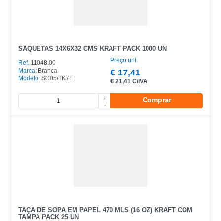
SAQUETAS 14X6X32 CMS KRAFT PACK 1000 UN
Preço uni.
Ref.
11048.00
Marca:
Branca
€
17,41
Modelo:
SC05/TK7E
€
21,41 C/IVA
+
Comprar
-
TAÇA DE SOPA EM PAPEL 470 MLS (16 OZ) KRAFT COM
TAMPA PACK 25 UN