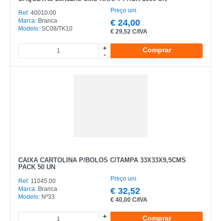
Preço uni.
Ref.
40010.00
Marca:
Branca
€
24,00
Modelo:
SC08/TK10
€
29,52 C/IVA
+
Comprar
-
CAIXA CARTOLINA P/BOLOS C/TAMPA 33X33X9,5CMS
PACK 50 UN
Preço uni.
Ref.
11045.00
Marca:
Branca
€
32,52
CATEGORIA
Modelo:
Nº33
€
40,00 C/IVA
REF
+
Comprar