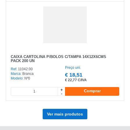
CAIXA CARTOLINA P/BOLOS C/TAMPA 14X12X6CMS
PACK 200 UN
Preço uni.
Ref.
11042.00
Marca:
Branca
€
18,51
Modelo:
Nº0
€
22,77 C/IVA
+
Comprar
-
Ver mais produtos