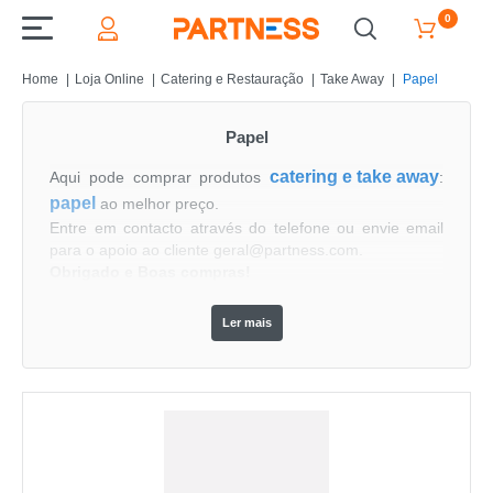
0
Home
Loja Online
Catering e Restauração
Take Away
Papel
Papel
catering e take away
Aqui pode comprar produtos
:
papel 
ao melhor preço.
Entre em contacto através do telefone ou envie email
para o apoio ao cliente geral@partness.com.
Obrigado e Boas compras!
Ler mais