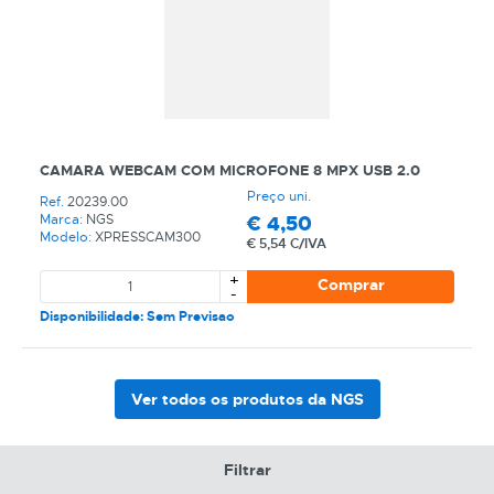
CAMARA WEBCAM COM MICROFONE 8 MPX USB 2.0
CATEGORIA
Preço uni.
Ref.
20239.00
REF
€
4,50
Marca:
NGS
Modelo:
XPRESSCAM300
€
5,54 C/IVA
EAN
+
Comprar
-
NOME
Disponibilidade: Sem Previsao
MARCA
MODELO
Ver todos os produtos da NGS
Filtrar