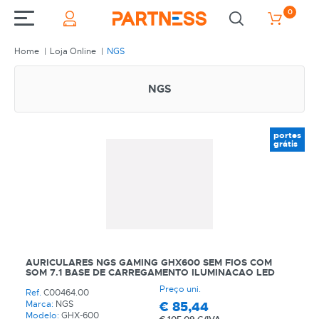
0
Home
Loja Online
NGS
NGS
portes
grátis
AURICULARES NGS GAMING GHX600 SEM FIOS COM
SOM 7.1 BASE DE CARREGAMENTO ILUMINACAO LED
Preço uni.
Ref.
C00464.00
€
85,44
Marca:
NGS
Modelo:
GHX-600