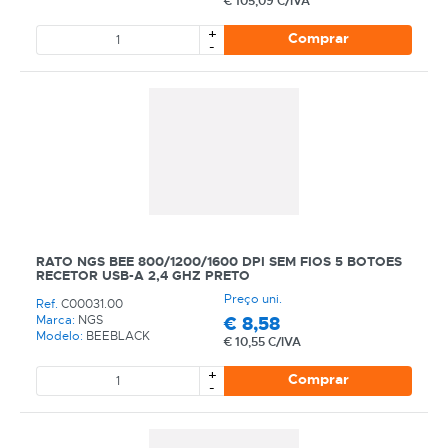
€
105,09 C/IVA
+
Comprar
-
RATO NGS BEE 800/1200/1600 DPI SEM FIOS 5 BOTOES
RECETOR USB-A 2,4 GHZ PRETO
Preço uni.
Ref.
C00031.00
€
8,58
Marca:
NGS
Modelo:
BEEBLACK
€
10,55 C/IVA
+
Comprar
-