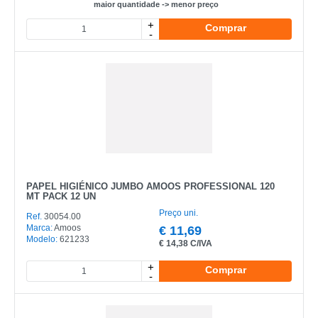
maior quantidade -> menor preço
+
Comprar
-
CATEGORIA
REF
EAN
NOME
MARCA
PAPEL HIGIÉNICO JUMBO AMOOS PROFESSIONAL 120
MT PACK 12 UN
MODELO
Preço uni.
Ref.
30054.00
Marca:
Amoos
€
11,69
Modelo:
621233
€
14,38 C/IVA
+
Comprar
-