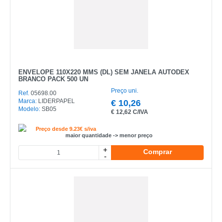
ENVELOPE 110X220 MMS (DL) SEM JANELA AUTODEX
BRANCO PACK 500 UN
Preço uni.
Ref.
05698.00
Marca:
LIDERPAPEL
€
10,26
Modelo:
SB05
€
12,62 C/IVA
Preço desde 9.23€ s/iva
maior quantidade -> menor preço
+
Comprar
-