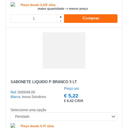
Preço desde 3.22€ s/iva
maior quantidade -> menor preço
+
Comprar
-
SABONETE LIQUIDO P BRANCO 5 LT
Preço uni.
Ref.
D00049.00
€
5,22
Marca:
Inova Solutions
€
6,42 C/IVA
Seleccione uma opção
Preço desde 4.7€ s/iva