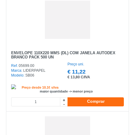
ENVELOPE 110X220 MMS (DL) COM JANELA AUTODEX
BRANCO PACK 500 UN
Preço uni.
Ref.
05699.00
Marca:
LIDERPAPEL
€
11,22
Modelo:
SB06
€
13,80 C/IVA
Preço desde 10.1€ s/iva
maior quantidade -> menor preço
+
Comprar
-