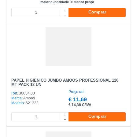
maior quantidade -> menor preço
+
Comprar
-
CATEGORIA
REF
EAN
NOME
MARCA
PAPEL HIGIÉNICO JUMBO AMOOS PROFESSIONAL 120
MT PACK 12 UN
MODELO
Preço uni.
Ref.
30054.00
Marca:
Amoos
€
11,69
Modelo:
621233
€
14,38 C/IVA
+
Comprar
-