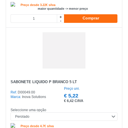
Preço desde 3.22€ s/iva
maior quantidade -> menor preço
+
Comprar
-
SABONETE LIQUIDO P BRANCO 5 LT
Preço uni.
Ref.
D00049.00
€
5,22
Marca:
Inova Solutions
€
6,42 C/IVA
Seleccione uma opção
Preço desde 4.7€ s/iva