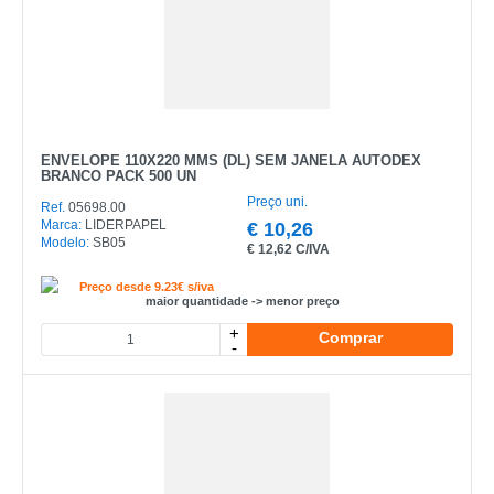
ENVELOPE 110X220 MMS (DL) SEM JANELA AUTODEX
BRANCO PACK 500 UN
Preço uni.
Ref.
05698.00
Marca:
LIDERPAPEL
€
10,26
Modelo:
SB05
€
12,62 C/IVA
Preço desde 9.23€ s/iva
maior quantidade -> menor preço
+
Comprar
-