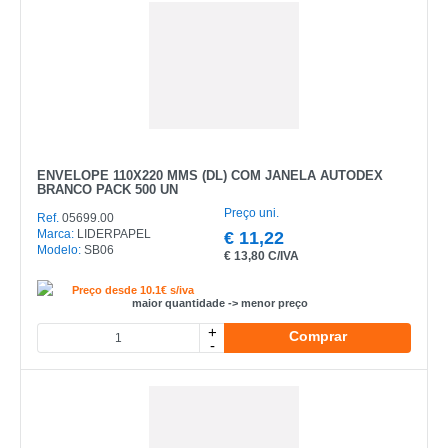
ENVELOPE 110X220 MMS (DL) COM JANELA AUTODEX
BRANCO PACK 500 UN
Preço uni.
Ref.
05699.00
Marca:
LIDERPAPEL
€
11,22
Modelo:
SB06
€
13,80 C/IVA
Preço desde 10.1€ s/iva
maior quantidade -> menor preço
+
Comprar
-