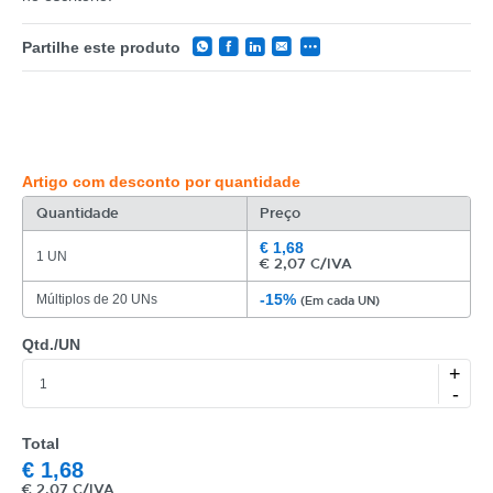
Partilhe este produto
Artigo com desconto por quantidade
Quantidade
Preço
€
1,68
1 UN
€
2,07 C/IVA
-15%
Múltiplos de 20 UNs
(Em cada UN)
Qtd./UN
+
-
Total
€
1,68
€
2,07 C/IVA