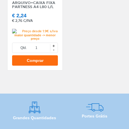
ARQUIVO+CAIXA FIXA
PARTNESS A4 L80 L/L
AZUL
€
2,24
€
2,76 C/IVA
Preço desde 1.9€ s/iva
maior quantidade -> menor
preço
+
Qtd.
-
Comprar
Portes Grátis
Grandes Quantidades