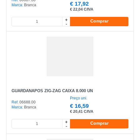
Ref.
06687.00
€
17,92
Marca:
Branca
€
22,04 C/IVA
CATEGORIA
+
Comprar
-
REF
EAN
NOME
MARCA
MODELO
GUARDANAPOS ZIG-ZAG CAIXA 8.000 UN
Preço uni.
Ref.
06688.00
€
16,59
Marca:
Branca
€
20,41 C/IVA
+
Comprar
-