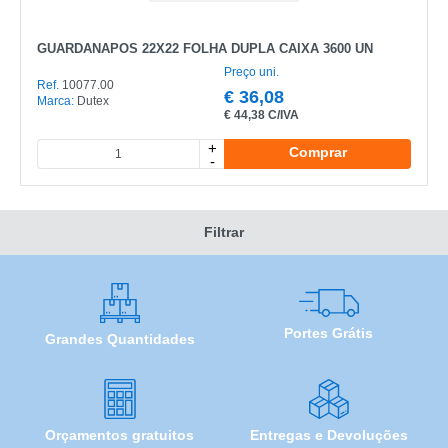
GUARDANAPOS 22X22 FOLHA DUPLA CAIXA 3600 UN
Preço uni.
Ref.
10077.00
€
36,08
Marca:
Dutex
€
44,38 C/IVA
+
Comprar
-
Filtrar
Portes Grátis
Grandes Quantidades
Orçamentos gratuitos
Entregas e Devoluções