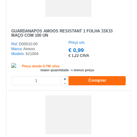
GUARDANAPOS AMOOS RESISTANT 1 FOLHA 33X33
MAÇO COM 100 UN
Preço uni.
Ref.
D00010.00
Marca:
Amoos
€
0,99
Modelo:
621004
€
1,22 C/IVA
Preço desde 0.79€ s/iva
maior quantidade -> menor preço
+
Comprar
-