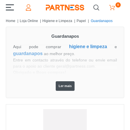
0
Home
Loja Online
Higiene e Limpeza
Papel
Guardanapos
Guardanapos
higiene e limpeza
Aqui pode comprar 
 e 
guardanapos
 ao melhor preço. 
Entre em contacto através do telefone ou envie email 
para o apoio ao cliente geral@partness.com. 
Obrigado e Boas compras!
Ler mais