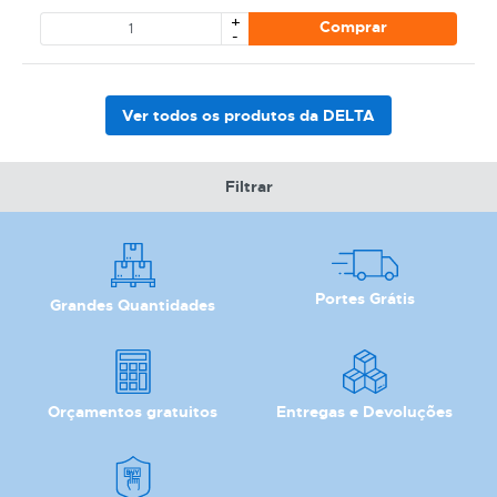
+
Comprar
-
Ver todos os produtos da DELTA
Filtrar
CATEGORIA
Portes Grátis
Grandes Quantidades
REF
EAN
Orçamentos gratuitos
Entregas e Devoluções
NOME
MARCA