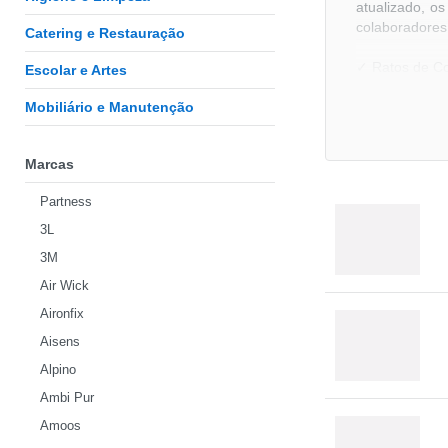
atualizado, o
colaboradores
Catering e Restauração
✓ Ratos de C
Escolar e Artes
✓ Mochilas par
Mobiliário e Manutenção
✓ Apontador L
Kensington
:
Marcas
Entre em conta
Boas compras
Partness
3L
3M
Air Wick
Aironfix
Aisens
Alpino
Ambi Pur
Amoos