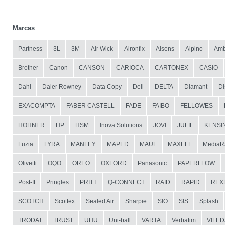
Marcas
Partness
3L
3M
Air Wick
Aironfix
Aisens
Alpino
Amb
Brother
Canon
CANSON
CARIOCA
CARTONEX
CASIO
Dahi
Daler Rowney
Data Copy
Dell
DELTA
Diamant
Di
EXACOMPTA
FABER CASTELL
FADE
FAIBO
FELLOWES
HOHNER
HP
HSM
Inova Solutions
JOVI
JUFIL
KENSI
Luzia
LYRA
MANLEY
MAPED
MAUL
MAXELL
MediaR
Olivetti
OQO
OREO
OXFORD
Panasonic
PAPERFLOW
Post-It
Pringles
PRITT
Q-CONNECT
RAID
RAPID
REX
SCOTCH
Scottex
Sealed Air
Sharpie
SIO
SIS
Splash
TRODAT
TRUST
UHU
Uni-ball
VARTA
Verbatim
VILED