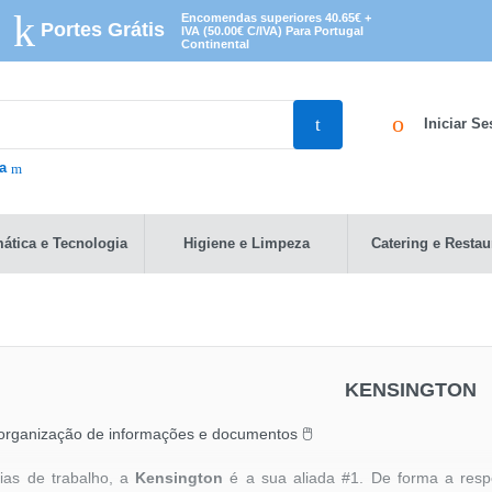
Encomendas superiores 40.65€ +
Portes Grátis
IVA (50.00€ C/IVA) Para Portugal
Continental
Iniciar S
da
mática e Tecnologia
Higiene e Limpeza
Catering e Restau
KENSINGTON
organização de informações e documentos 🖱
ias de trabalho, a
Kensington
é a sua aliada #1. De forma a res