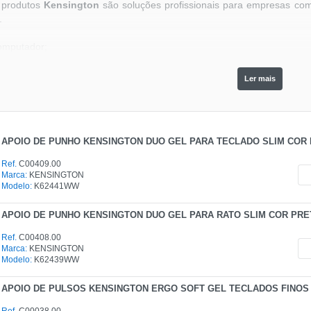
s produtos
Kensington
são soluções profissionais para empresas co
.
omputador;
a Portátil;
aser.
Ler mais
 a preferência dos profissionais. Faça já a sua escolha na
Partness
💻
cto connosco através do 📞 telefone ou envie 📩 email para o apoio a
!
APOIO DE PUNHO KENSINGTON DUO GEL PARA TECLADO SLIM COR 
Ref.
C00409.00
Marca:
KENSINGTON
Modelo:
K62441WW
APOIO DE PUNHO KENSINGTON DUO GEL PARA RATO SLIM COR PRE
Ref.
C00408.00
Marca:
KENSINGTON
Modelo:
K62439WW
APOIO DE PULSOS KENSINGTON ERGO SOFT GEL TECLADOS FINOS
Ref.
C00038.00