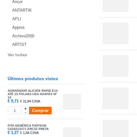
Ancor
ANTARTIK
APLI
Approx
Archivo2000
ARTIST
Ver todas
Últimos produtos vistos
AGRAFADOR ALICATE RAPID E10
ATÉ 15 FOLHAS USA AGAFES Nº
10
€
9,71
€
11,94 C/IVA
+
Comprar
-
FITA GENÉRICA P/EPSON
C43S015371 ERC32 PRETA
€
1,27
€
1,56 C/IVA