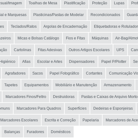
isual/Imagem
Toalhas de Mesa
Plastificação
Proteção
Lupas
Pro
rial e Marquesas
Plasticinas/Pastas de Modelar
Recondicionados
Guard
tes
Teclados/Ratos
Argolas de Encadernação
Etiquetadoras e Rotulado
nzeiros
Micas e Bolsas Catálogo
Fios e Fitas
Máquinas
Air-Bag/Almo
zação
Cartolinas
Fitas Adesivas
Outros Artigos Escolares
UPS
Can
Higiénico
Afias
Escolar e Artes
Dispensadores
Papel P/Plotter
Se
Agrafadores
Sacos
Papel Fotográfico
Cortantes
Comunicação Vis
Tapetes
Equipamentos
Mobiliário e Manutenção
Armazenamento
Marcadores Finos/Feltro
Destruidoras
Pastas e Caixas de Arquivo Morto
omuns
Marcadores Para Quadros
Superfícies
Dedeiras e Esponjeiras
Marcadores Escolares
Escrita e Correção
Papelaria
Marcadores de Ace
Balanças
Furadores
Domésticos