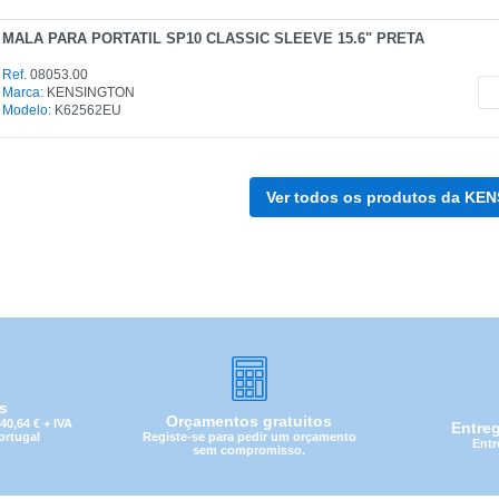
CATEGORIA
MALA PARA PORTATIL SP10 CLASSIC SLEEVE 15.6" PRETA
REF
Ref.
08053.00
Marca:
KENSINGTON
Modelo:
K62562EU
EAN
NOME
Ver todos os produtos da KE
MARCA
MODELO
is
Orçamentos gratuitos
0,64 € + IVA
Entre
Registe-se para pedir um orçamento
Portugal
Entr
sem compromisso.