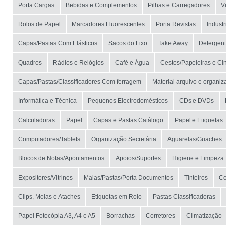
Porta Cargas
Bebidas e Complementos
Pilhas e Carregadores
V
Rolos de Papel
Marcadores Fluorescentes
Porta Revistas
Indust
Capas/Pastas Com Elásticos
Sacos do Lixo
Take Away
Detergen
Quadros
Rádios e Relógios
Café e Água
Cestos/Papeleiras e Ci
Capas/Pastas/Classificadores Com ferragem
Material arquivo e organi
Informática e Técnica
Pequenos Electrodomésticos
CDs e DVDs
Calculadoras
Papel
Capas e Pastas Catálogo
Papel e Etiquetas
Computadores/Tablets
Organização Secretária
Aguarelas/Guaches
Blocos de Notas/Apontamentos
Apoios/Suportes
Higiene e Limpeza
Expositores/Vitrines
Malas/Pastas/Porta Documentos
Tinteiros
C
Clips, Molas e Ataches
Etiquetas em Rolo
Pastas Classificadoras
Papel Fotocópia A3, A4 e A5
Borrachas
Corretores
Climatização