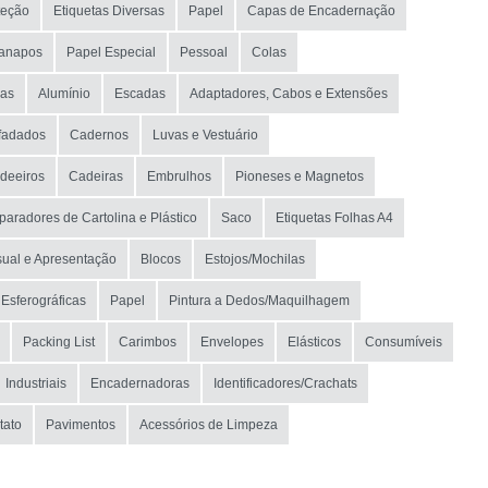
teção
Etiquetas Diversas
Papel
Capas de Encadernação
anapos
Papel Especial
Pessoal
Colas
ras
Alumínio
Escadas
Adaptadores, Cabos e Extensões
fadados
Cadernos
Luvas e Vestuário
deeiros
Cadeiras
Embrulhos
Pioneses e Magnetos
paradores de Cartolina e Plástico
Saco
Etiquetas Folhas A4
ual e Apresentação
Blocos
Estojos/Mochilas
Esferográficas
Papel
Pintura a Dedos/Maquilhagem
Packing List
Carimbos
Envelopes
Elásticos
Consumíveis
Industriais
Encadernadoras
Identificadores/Crachats
tato
Pavimentos
Acessórios de Limpeza