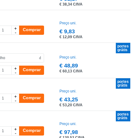
€
38,34 C/IVA
Preço uni.
+
Comprar
€
9,83
-
€
12,09 C/IVA
portes
grátis
Preço uni.
€
48,89
+
Comprar
€
60,13 C/IVA
-
portes
grátis
Preço uni.
+
Comprar
€
43,25
-
€
53,20 C/IVA
portes
grátis
Preço uni.
+
Comprar
€
97,98
-
€
120,52 C/IVA