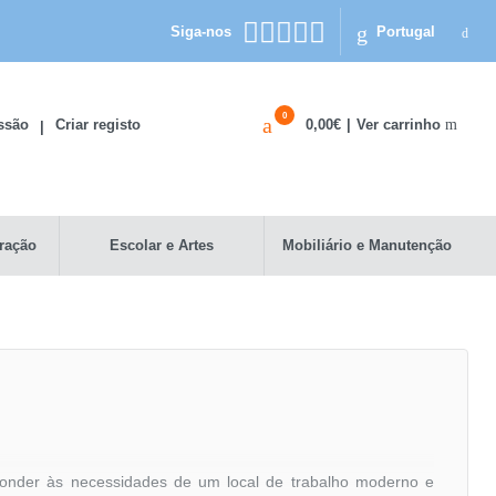
Siga-nos
Portugal
0
Ver carrinho
essão
Criar registo
0,00€
|
|
ração
Escolar e Artes
Mobiliário e Manutenção
ponder às necessidades de um local de trabalho moderno e