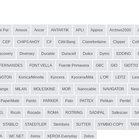
i Pur
Amoos
Ancor
ANTARTIK
APLI
Approx
Archivo2000
CEP
CHIPS AHOY
Cif
Cillit Bang
Clairefontaine
Clipper
Col
scovery
Diversey
Durable
Duracell
Dutex
Dymo
EDDING
FERNANDES
FONT VELLA
Fuente Primavera
GBC
GIO
GIOTTO
NGTON
Konica/Minolta
Kyocera
Kyocera/Mita
L'OR
LEITZ
Lex
ange
MILAN
MOLESKINE
MOR
Nanocable
NAVIGATOR
Nesc
PaperMate
Pardo
PARKER
Pato
PATTEX
Pelikan
Pentel
EL
Ricoh
Rocada
ROMA
ROTRING
SADIPAL
Safescan
S
STABILO
STAEDTLER
Steinbeis
SUTTER
SYMBIO COPY
TAR
A
WC NET
Xerox
XEROX Everyday
Zebra