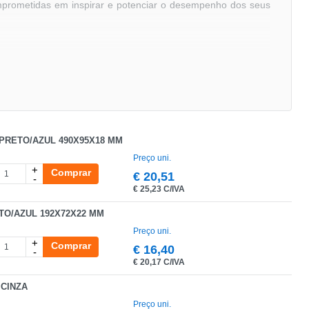
mprometidas em inspirar e potenciar o desempenho dos seus
o cliente: geral@partness.com
PRETO/AZUL 490X95X18 MM
Preço uni.
+
Comprar
€
20,51
-
€
25,23 C/IVA
TO/AZUL 192X72X22 MM
Preço uni.
+
Comprar
€
16,40
-
€
20,17 C/IVA
 CINZA
Preço uni.