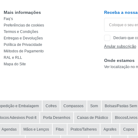
Mais informações
Receba a nossa 
Faq’s
Preferências de cookies
Termos e Condições
Declaro que c
Entregas e Devoluções
Política de Privacidade
Anular subscrição
Métodos de Pagamento
RAL e RLL
Onde estamos
Mapa do Site
Ver localização no 
xpedição e Embalagem
Cofres
Compassos
Som
Bolsas/Pastas Sem
locos Adesivos Post-It
Porta Desenhos
Caixas de Plástico
Blocos/Livros
Agendas
Mãos e Lenços
Fitas
Pratos/Talheres
Agrafes
Copos