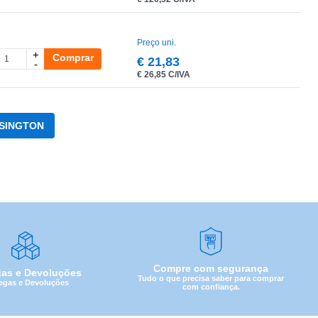
Preço uni.
+
Comprar
€
21,83
-
€
26,85 C/IVA
NSINGTON
Compre com segurança
gas e Devoluções
Tudo o que precisa saber para comprar
egas e Devoluções
com confiança.