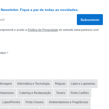
Newsletter. Fique a par de todas as novidades.
Subscrever
ompreendi e aceito a
Política de Privacidade
do website www.partness.com
mapa >
 ferragem
Informática e Tecnologia
Réguas
Lápis e Lapiseiras
 Impressos
Catering e Restauração
Toners
Porta Cartões
Lápis/Pincéis
Porta Chaves
Ambientadores e Fragrâncias