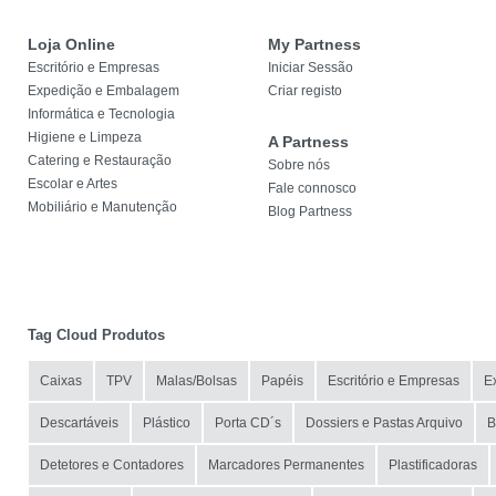
Loja Online
My Partness
Escritório e Empresas
Iniciar Sessão
Expedição e Embalagem
Criar registo
Informática e Tecnologia
Higiene e Limpeza
A Partness
Catering e Restauração
Sobre nós
Escolar e Artes
Fale connosco
Mobiliário e Manutenção
Blog Partness
Tag Cloud Produtos
Caixas
TPV
Malas/Bolsas
Papéis
Escritório e Empresas
E
Descartáveis
Plástico
Porta CD´s
Dossiers e Pastas Arquivo
B
Detetores e Contadores
Marcadores Permanentes
Plastificadoras