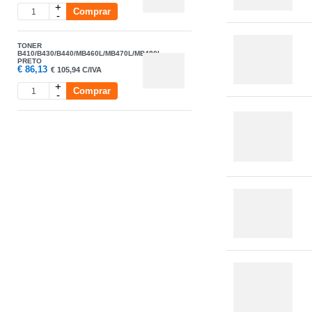
+
Comprar
-
TONER
B410/B430/B440/MB460L/MB470L/MB480L
PRETO
€
86,13
€
105,94 C/IVA
+
Comprar
-