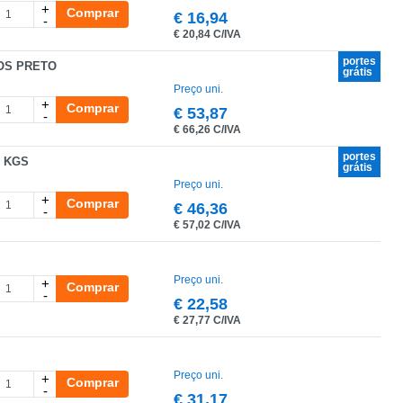
+
Comprar
€
16,94
-
€
20,84 C/IVA
portes
IOS PRETO
grátis
Preço uni.
+
Comprar
€
53,87
-
€
66,26 C/IVA
portes
7 KGS
grátis
Preço uni.
+
Comprar
€
46,36
-
€
57,02 C/IVA
Preço uni.
+
Comprar
-
€
22,58
€
27,77 C/IVA
Preço uni.
+
Comprar
-
€
31,17