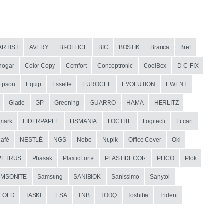
ARTIST
AVERY
BI-OFFICE
BIC
BOSTIK
Branca
Bref
hogar
Color Copy
Comfort
Conceptronic
CoolBox
D-C-FIX
Epson
Equip
Esselte
EUROCEL
EVOLUTION
EWENT
Glade
GP
Greening
GUARRO
HAMA
HERLITZ
mark
LIDERPAPEL
LISMANIA
LOCTITE
Logitech
Lucart
afé
NESTLÉ
NGS
Nobo
Nupik
Office Cover
Oki
PETRUS
Phasak
PlasticForte
PLASTIDECOR
PLICO
Plok
AMSONITE
Samsung
SANIBIOK
Sanissimo
Sanytol
IFOLD
TASKI
TESA
TNB
TOOQ
Toshiba
Trident