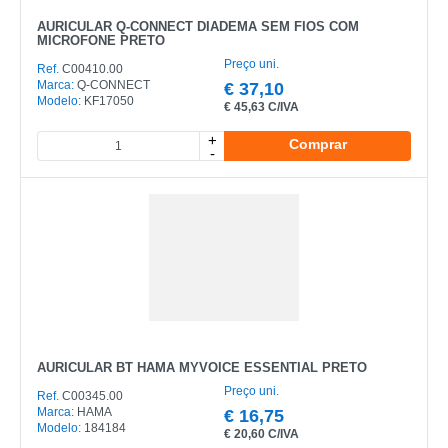
AURICULAR Q-CONNECT DIADEMA SEM FIOS COM
MICROFONE PRETO
Preço uni.
CATEGORIA
Ref.
C00410.00
Marca:
Q-CONNECT
€
37,10
Modelo:
KF17050
€
45,63 C/IVA
REF
+
Comprar
EAN
-
NOME
MARCA
MODELO
AURICULAR BT HAMA MYVOICE ESSENTIAL PRETO
Preço uni.
Ref.
C00345.00
Marca:
HAMA
€
16,75
Modelo:
184184
€
20,60 C/IVA