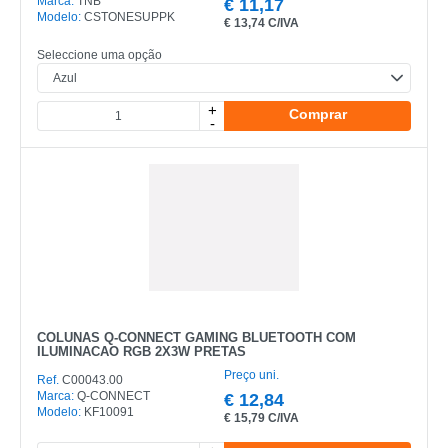
Marca:
TNB
€
11,17
Modelo:
CSTONESUPPK
€
13,74 C/IVA
Vale a pena utilizar auriculares no trabalho?
Sim, aumentam conforto, concentração e reduzem
Seleccione uma opção
interferências sonoras em chamadas e reuniões.
+
Comprar
Como aumentar o conforto durante chamadas
-
longas?
Escolha auriculares ou headsets ergonómicos e
ajustáveis, garantindo suporte e conforto prolongado.
COLUNAS Q-CONNECT GAMING BLUETOOTH COM
ILUMINACAO RGB 2X3W PRETAS
Preço uni.
Ref.
C00043.00
Marca:
Q-CONNECT
€
12,84
Modelo:
KF10091
€
15,79 C/IVA