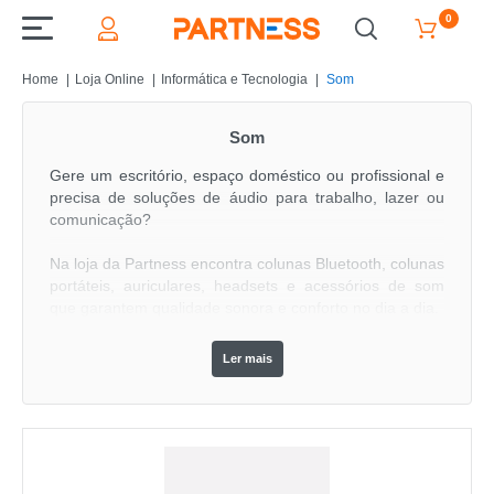
0
Home
Loja Online
Informática e Tecnologia
Som
Som
Gere um escritório, espaço doméstico ou profissional e
precisa de soluções de áudio para trabalho, lazer ou
comunicação?
Na loja da Partness encontra colunas Bluetooth, colunas
portáteis, auriculares, headsets e acessórios de som
que garantem qualidade sonora e conforto no dia a dia.
Estes produtos permitem ouvir música, participar em
Ler mais
videochamadas e melhorar a comunicação, tanto no
trabalho remoto quanto em reuniões presenciais.
Perguntas Frequentes
O que inclui a categoria de som?