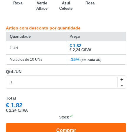
Roxa
Verde
Azul
Rosa
Alface
Celeste
CATEGORIA
Artigo com desconto por quantidade
REF
Quantidade
Preço
EAN
€
1,82
1 UN
€
2,24 C/IVA
NOME
-15%
Múltiplos de 10 UNs
(Em cada UN)
MARCA
Qtd./UN
MODELO
+
-
Total
€
1,82
€
2,24 C/IVA
Stock
Comprar