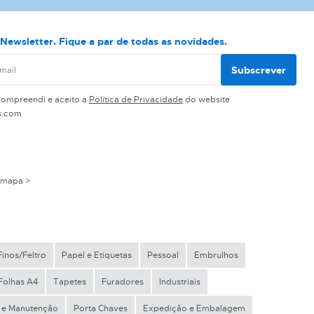
Newsletter. Fique a par de todas as novidades.
Subscrever
compreendi e aceito a
Política de Privacidade
do website
s.com
 mapa >
inos/Feltro
Papel e Etiquetas
Pessoal
Embrulhos
Folhas A4
Tapetes
Furadores
Industriais
o e Manutenção
Porta Chaves
Expedição e Embalagem