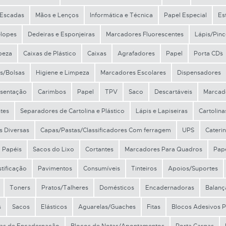
Escadas
Mãos e Lenços
Informática e Técnica
Papel Especial
Es
lopes
Dedeiras e Esponjeiras
Marcadores Fluorescentes
Lápis/Pinc
peza
Caixas de Plástico
Caixas
Agrafadores
Papel
Porta CD´s
s/Bolsas
Higiene e Limpeza
Marcadores Escolares
Dispensadores
esentação
Carimbos
Papel
TPV
Saco
Descartáveis
Marcad
tes
Separadores de Cartolina e Plástico
Lápis e Lapiseiras
Cartolina
s Diversas
Capas/Pastas/Classificadores Com ferragem
UPS
Cateri
Papéis
Sacos do Lixo
Cortantes
Marcadores Para Quadros
Pape
stificação
Pavimentos
Consumíveis
Tinteiros
Apoios/Suportes
Toners
Pratos/Talheres
Domésticos
Encadernadoras
Balanç
s
Sacos
Elásticos
Aguarelas/Guaches
Fitas
Blocos Adesivos Po