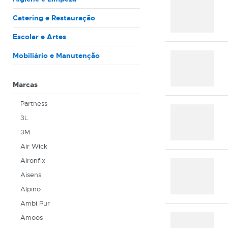
Catering e Restauração
Escolar e Artes
Mobiliário e Manutenção
Marcas
Partness
3L
3M
Air Wick
Aironfix
Aisens
Alpino
Ambi Pur
Amoos