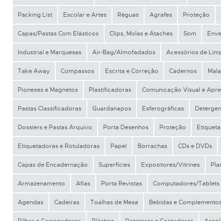
Packing List
Escolar e Artes
Réguas
Agrafes
Proteção
Capas/Pastas Com Elásticos
Clips, Molas e Ataches
Som
Enve
Industrial e Marquesas
Air-Bag/Almofadados
Acessórios de Lim
Take Away
Compassos
Escrita e Correção
Cadernos
Mala
Pioneses e Magnetos
Plastificadoras
Comunicação Visual e Apr
Pastas Classificadoras
Guardanapos
Esferográficas
Detergen
Dossiers e Pastas Arquivo
Porta Desenhos
Proteção
Etiqueta
Etiquetadoras e Rotuladoras
Papel
Borrachas
CDs e DVDs
Capas de Encadernação
Superfícies
Expositores/Vitrines
Pla
Armazenamento
Afias
Porta Revistas
Computadores/Tablets
Agendas
Cadeiras
Toalhas de Mesa
Bebidas e Complemento