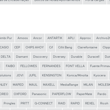
as de Encadernação
Blocos de Notas/Apontamentos
Porta Cargas
Ambi Pur
Amoos
Ancor
ANTARTIK
APLI
Approx
Archivo2
CASIO
CEP
CHIPS AHOY
Cif
Cillit Bang
Clairefontaine
Clipp
DELTA
Diamant
Discovery
Diversey
Durable
Duracell
Dut
E
FAIBO
FELLOWES
FERNANDES
FONT VELLA
Fuente Prima
olutions
JOVI
JUFIL
KENSINGTON
Konica/Minolta
Kyocera
NLEY
MAPED
MAUL
MAXELL
MediaRange
MILAN
MOLESK
OREO
OXFORD
Panasonic
PAPERFLOW
PaperMate
Pardo
Pringles
PRITT
Q-CONNECT
RAID
RAPID
REXEL
Ricoh