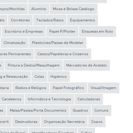
tojos/Mochilas
Alumínio
Micas e Bolsas Catálogo
éis
Corretores
Teclados/Ratos
Equipamentos
Escritório e Empresas
Papel P/Plotter
Etiquetas em Rolo
Climatização
Plasticinas/Pastas de Modelar
ores Permanentes
Cestos/Papeleiras e Cinzeiros
s
Pintura a Dedos/Maquilhagem
Marcadores de Acetato
ng e Restauração
Colas
Higiénico
laria
Rádios e Relógios
Papel Fotográfico
Visual/Imagem
Candeeiros
Informática e Tecnologia
Calculadoras
as
Malas/Pastas/Porta Documentos
Quadros
Comuns
st-It
Destruidoras
Organização Secretária
Copos