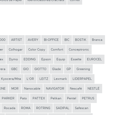
Rolos de Papel
Identificadores/Crachats
Cofres
000
ARTIST
AVERY
BI-OFFICE
BIC
BOSTIK
Branca
er
Colhogar
Color Copy
Comfort
Conceptronic
ex
Dymo
EDDING
Epson
Equip
Esselte
EUROCEL
vera
GBC
GIO
GIOTTO
Glade
GP
Greening
Kyocera/Mita
L'OR
LEITZ
Lexmark
LIDERPAPEL
INE
MOR
Nanocable
NAVIGATOR
Nescafé
NESTLÉ
PARKER
Pato
PATTEX
Pelikan
Pentel
PETRUS
Rocada
ROMA
ROTRING
SADIPAL
Safescan