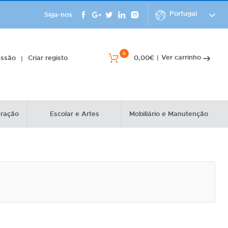
Portugal
Siga-nos
0
Ver carrinho
essão
Criar registo
0,00€
|
|
uração
Escolar e Artes
Mobiliário e Manutenção