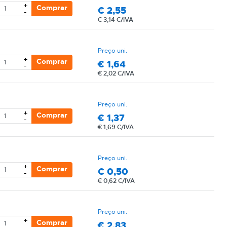
+
Comprar
€
2,55
-
€
3,14 C/IVA
Preço uni.
+
Comprar
€
1,64
-
€
2,02 C/IVA
Preço uni.
+
Comprar
€
1,37
-
€
1,69 C/IVA
Preço uni.
+
Comprar
€
0,50
-
€
0,62 C/IVA
Preço uni.
+
Comprar
€
2,83
-