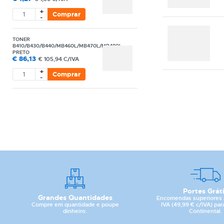
+
Comprar
-
TONER
B410/B430/B440/MB460L/MB470L/MB480L
PRETO
€
86,13
€
105,94 C/IVA
+
Comprar
-
Portes Grát
Grandes Quantidades
Encomendas superiores 
Compre em quantidade e poupe
IVA (49,99 € c/IVA) par
dinheiro.
Continental.