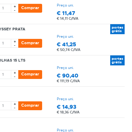
Preço uni.
+
Comprar
-
€
11,47
€
14,11 C/IVA
portes
YSSEY PRATA
grátis
Preço uni.
+
Comprar
€
41,25
-
€
50,74 C/IVA
portes
LHAS 15 LTS
grátis
Preço uni.
+
Comprar
€
90,40
-
€
111,19 C/IVA
Preço uni.
+
Comprar
€
14,93
-
€
18,36 C/IVA
Preço uni.