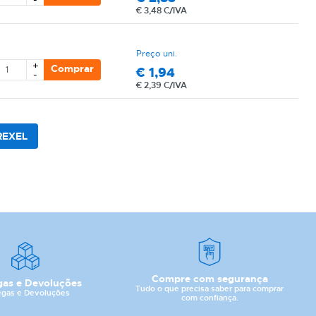
€
3,48 C/IVA
Preço uni.
+
Comprar
€
1,94
-
€
2,39 C/IVA
 REXEL
Compre com segurança
gas e Devoluções
Tudo o que precisa saber para comprar
egas e Devoluções
com confiança.