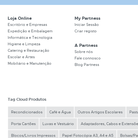
Loja Online
My Partness
Escritório e Empresas
Iniciar Sessão
Expedição e Embalagem
Criar registo
Informática e Tecnologia
Higiene e Limpeza
A Partness
Catering e Restauração
Sobre nós
Escolar e Artes
Fale connosco
Mobiliário e Manutenção
Blog Partness
Tag Cloud Produtos
Recondicionados
Café e Água
Outros Artigos Escolares
Past
Porta Cartões
Luvas e Vestuário
Adaptadores, Cabos e Extensõ
Blocos/Livros Impressos
Papel Fotocópia A3, A4 e A5
Bolsas/Pa