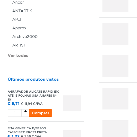
Ancor
ANTARTIK
APLI
Approx
Archivo2000
ARTIST
Ver todas
Últimos produtos vistos
AGRAFADOR ALICATE RAPID E10
ATÉ 15 FOLHAS USA AGAFES Nº
10
€
9,71
€
11,94 C/IVA
+
Comprar
-
FITA GENÉRICA P/EPSON
C43S015371 ERC32 PRETA
€
1,27
€
1,56 C/IVA