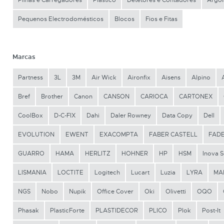
Pilhas e Carregadores
Plástico
Detetores e Contadores
Argol
Pequenos Electrodomésticos
Blocos
Fios e Fitas
Marcas
Partness
3L
3M
Air Wick
Aironfix
Aisens
Alpino
Bref
Brother
Canon
CANSON
CARIOCA
CARTONEX
CoolBox
D-C-FIX
Dahi
Daler Rowney
Data Copy
Dell
EVOLUTION
EWENT
EXACOMPTA
FABER CASTELL
FAD
GUARRO
HAMA
HERLITZ
HOHNER
HP
HSM
Inova S
LISMANIA
LOCTITE
Logitech
Lucart
Luzia
LYRA
MA
NGS
Nobo
Nupik
Office Cover
Oki
Olivetti
OQO
Phasak
PlasticForte
PLASTIDECOR
PLICO
Plok
Post-It