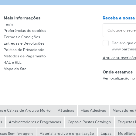
MARCA
MODELO
Mais informações
Receba a nossa 
Faq’s
Preferências de cookies
Termos e Condições
Declaro que 
Entregas e Devoluções
www.partnes
Política de Privacidade
Métodos de Pagamento
Anular subscrição
RAL e RLL
Mapa do Site
Onde estamos
Ver localização no
as e Caixas de Arquivo Morto
Máquinas
Fitas Adesivas
Marcadores F
es
Ambientadores e Fragrâncias
Capas e Pastas Catálogo
Etiquetas 
stas Sem ferragem
Material arquivo e organização
Lupas
Mobiliári