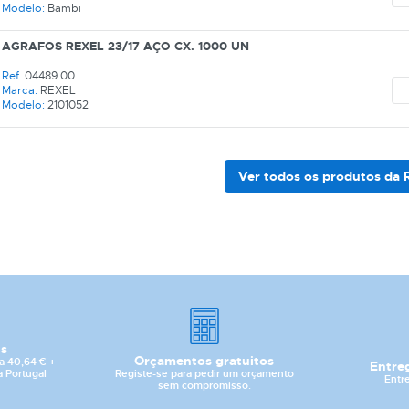
Modelo:
Bambi
AGRAFOS REXEL 23/17 AÇO CX. 1000 UN
Ref.
04489.00
Marca:
REXEL
Modelo:
2101052
Ver todos os produtos da
CATEGORIA
REF
EAN
is
Orçamentos gratuitos
a 40,64 € +
Entre
NOME
Registe-se para pedir um orçamento
a Portugal
Entr
sem compromisso.