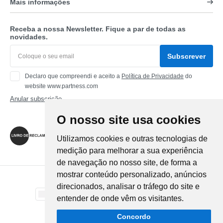
Mais informações
Receba a nossa Newsletter. Fique a par de todas as
novidades.
Subscrever
Declaro que compreendi e aceito a
Política de Privacidade
do
website www.partness.com
Anular subscrição
O nosso site usa cookies
Siga-nos
Utilizamos cookies e outras tecnologias de
medição para melhorar a sua experiência
de navegação no nosso site, de forma a
mostrar conteúdo personalizado, anúncios
Método de Pagamento
direcionados, analisar o tráfego do site e
entender de onde vêm os visitantes.
Método de Envio
Concordo