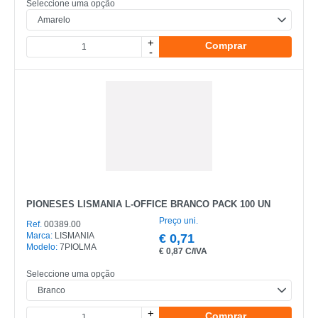
Seleccione uma opção
+
Comprar
-
CATEGORIA
REF
EAN
NOME
PIONESES LISMANIA L-OFFICE BRANCO PACK 100 UN
Preço uni.
MARCA
Ref.
00389.00
Marca:
LISMANIA
€
0,71
Modelo:
7PIOLMA
MODELO
€
0,87 C/IVA
Seleccione uma opção
+
Comprar