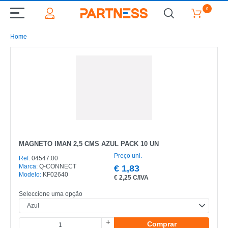
0
Home
MAGNETO IMAN 2,5 CMS AZUL PACK 10 UN
Preço uni.
Ref.
04547.00
Marca:
Q-CONNECT
€
1,83
Modelo:
KF02640
€
2,25 C/IVA
Seleccione uma opção
+
Comprar