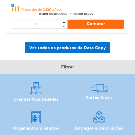
Preço desde 3.13€ s/iva
maior quantidade -> menor preço
+
Comprar
-
Ver todos os produtos da Data Copy
Filtrar
CATEGORIA
REF
Portes Grátis
Grandes Quantidades
EAN
NOME
Orçamentos gratuitos
Entregas e Devoluções
MARCA