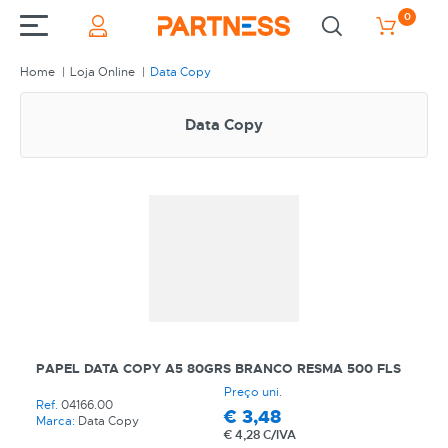
0
Home
Loja Online
Data Copy
Data Copy
PAPEL DATA COPY A5 80GRS BRANCO RESMA 500 FLS
Preço uni.
Ref.
04166.00
€
3,48
Marca:
Data Copy
€
4,28 C/IVA