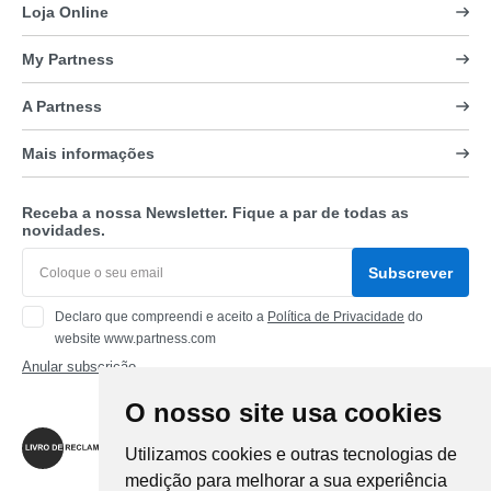
Loja Online
My Partness
A Partness
Mais informações
Receba a nossa Newsletter. Fique a par de todas as
novidades.
Subscrever
Declaro que compreendi e aceito a
Política de Privacidade
do
website www.partness.com
Anular subscrição
O nosso site usa cookies
Siga-nos
Utilizamos cookies e outras tecnologias de
medição para melhorar a sua experiência