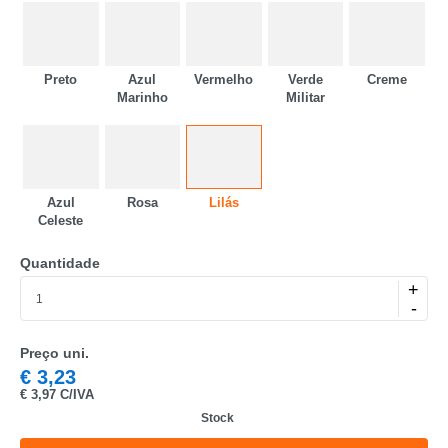
Preto
Azul
Vermelho
Verde
Creme
Marinho
Militar
Azul
Rosa
Lilás
CATEGORIA
Celeste
REF
Quantidade
+
EAN
-
NOME
Preço uni.
€
3,23
MARCA
€
3,97 C/IVA
Stock
MODELO