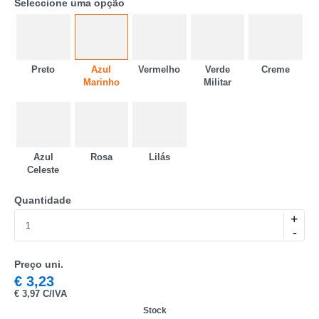
Seleccione uma opção
Preto
Azul
Vermelho
Verde
Creme
Marinho
Militar
CATEGORIA
Azul
Rosa
Lilás
Celeste
REF
Quantidade
EAN
+
-
NOME
Preço uni.
MARCA
€
3,23
€
3,97 C/IVA
MODELO
Stock