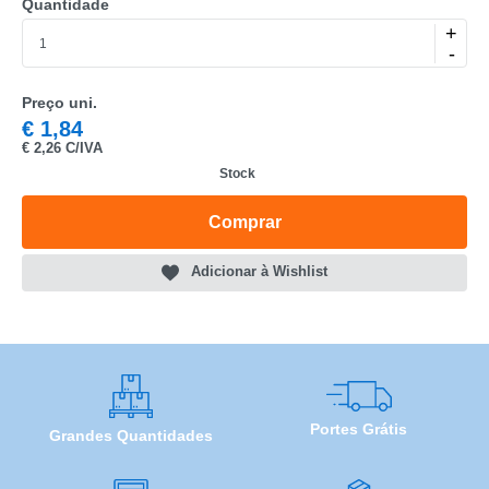
Quantidade
MARCA
+
-
MODELO
Preço uni.
€
1,84
€
2,26 C/IVA
Stock
Comprar
Adicionar à Wishlist
Portes Grátis
Grandes Quantidades