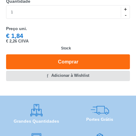
Quantidade
MARCA
+
-
MODELO
Preço uni.
€
1,84
€
2,26 C/IVA
Stock
Comprar
Adicionar à Wishlist
Portes Grátis
Grandes Quantidades