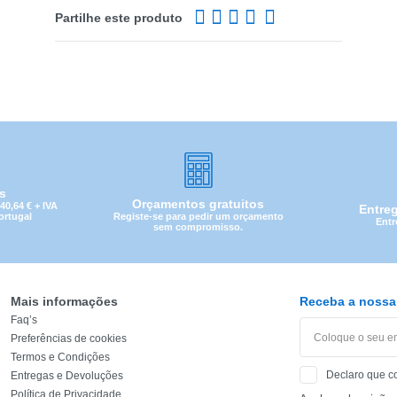
Partilhe este produto
is
Orçamentos gratuitos
0,64 € + IVA
Entre
Registe-se para pedir um orçamento
Portugal
Entr
sem compromisso.
Mais informações
Receba a nossa 
Faq’s
Preferências de cookies
CATEGORIA
Termos e Condições
Declaro que c
Entregas e Devoluções
REF
Política de Privacidade