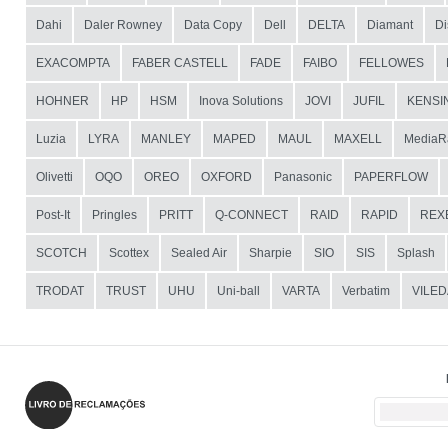
Dahi
Daler Rowney
Data Copy
Dell
DELTA
Diamant
Di
EXACOMPTA
FABER CASTELL
FADE
FAIBO
FELLOWES
HOHNER
HP
HSM
Inova Solutions
JOVI
JUFIL
KENSI
Luzia
LYRA
MANLEY
MAPED
MAUL
MAXELL
MediaR
Olivetti
OQO
OREO
OXFORD
Panasonic
PAPERFLOW
Post-It
Pringles
PRITT
Q-CONNECT
RAID
RAPID
REX
SCOTCH
Scottex
Sealed Air
Sharpie
SIO
SIS
Splash
TRODAT
TRUST
UHU
Uni-ball
VARTA
Verbatim
VILED