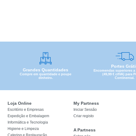
Portes Grát
Grandes Quantidades
Encomendas superiores a 4
Compre em quantidade e poupe
(49,99 € c/IVA) para 
dinheiro.
Continental.
Loja Online
My Partness
Escritório e Empresas
Iniciar Sessão
Expedição e Embalagem
Criar registo
Informática e Tecnologia
Higiene e Limpeza
A Partness
Catering e Restauração