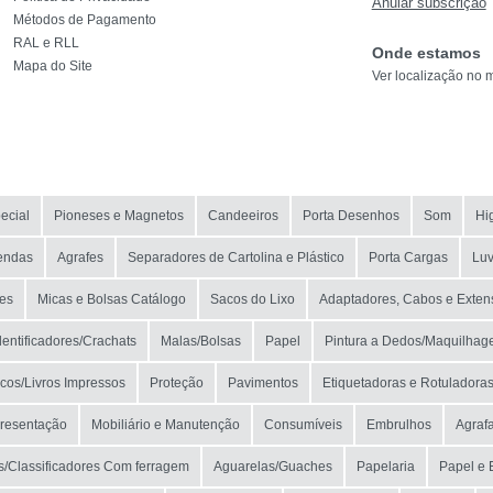
Anular subscrição
Métodos de Pagamento
EAN
RAL e RLL
Onde estamos
Mapa do Site
Ver localização no 
NOME
MARCA
MODELO
ecial
Pioneses e Magnetos
Candeeiros
Porta Desenhos
Som
Hi
endas
Agrafes
Separadores de Cartolina e Plástico
Porta Cargas
Luv
es
Micas e Bolsas Catálogo
Sacos do Lixo
Adaptadores, Cabos e Exten
dentificadores/Crachats
Malas/Bolsas
Papel
Pintura a Dedos/Maquilha
cos/Livros Impressos
Proteção
Pavimentos
Etiquetadoras e Rotuladora
presentação
Mobiliário e Manutenção
Consumíveis
Embrulhos
Agraf
/Classificadores Com ferragem
Aguarelas/Guaches
Papelaria
Papel e 