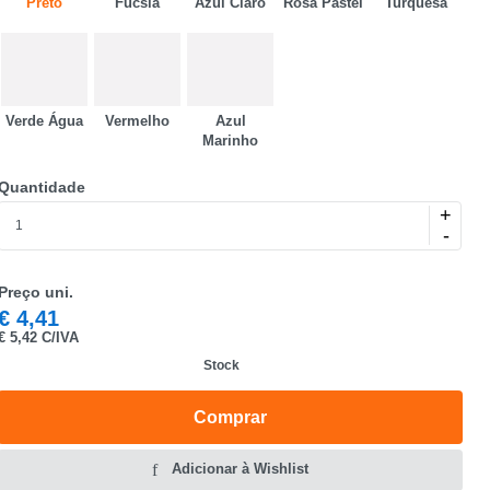
Preto
Fucsia
Azul Claro
Rosa Pastel
Turquesa
Verde Água
Vermelho
Azul
Marinho
Quantidade
+
-
Preço uni.
€
4,41
€
5,42 C/IVA
Stock
Comprar
Adicionar à Wishlist