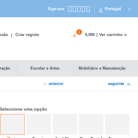
Siga-nos
Portugal
0
Ver carrinho
essão
Criar registo
0,00€
|
|
ração
Escolar e Artes
Mobiliário e Manutenção
anterior
seguinte
Seleccione uma opção