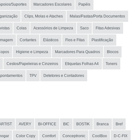
Apoios/Suportes
Marcadores Escolares
Papéis
rganização
Clips, Molas e Ataches
Malas/Pastas/Porta Documentos
vistas
Colas
Acessórios de Limpeza
Saco
Fitas Adesivas
/Imagem
Cortantes
Elásticos
Fios e Fitas
Plastificação
Copos
Higiene e Limpeza
Marcadores Para Quadros
Blocos
Cestos/Papeleiras e Cinzeiros
Etiquetas Folhas A4
Toners
Apontamentos
TPV
Detetores e Contadores
ARTIST
AVERY
BI-OFFICE
BIC
BOSTIK
Branca
Bref
hogar
Color Copy
Comfort
Conceptronic
CoolBox
D-C-FIX