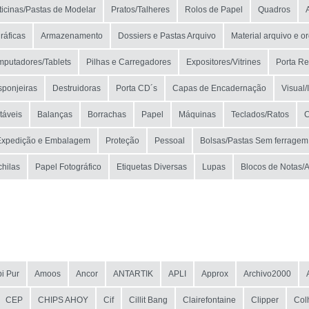
ticinas/Pastas de Modelar
Pratos/Talheres
Rolos de Papel
Quadros
ráficas
Armazenamento
Dossiers e Pastas Arquivo
Material arquivo e o
putadores/Tablets
Pilhas e Carregadores
Expositores/Vitrines
Porta Re
sponjeiras
Destruidoras
Porta CD´s
Capas de Encadernação
Visual
táveis
Balanças
Borrachas
Papel
Máquinas
Teclados/Ratos
Expedição e Embalagem
Proteção
Pessoal
Bolsas/Pastas Sem ferragem
chilas
Papel Fotográfico
Etiquetas Diversas
Lupas
Blocos de Notas/
i Pur
Amoos
Ancor
ANTARTIK
APLI
Approx
Archivo2000
CEP
CHIPS AHOY
Cif
Cillit Bang
Clairefontaine
Clipper
Col