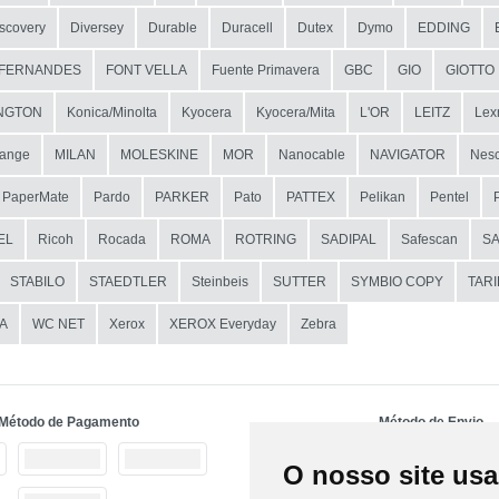
scovery
Diversey
Durable
Duracell
Dutex
Dymo
EDDING
FERNANDES
FONT VELLA
Fuente Primavera
GBC
GIO
GIOTTO
NGTON
Konica/Minolta
Kyocera
Kyocera/Mita
L'OR
LEITZ
Lex
ange
MILAN
MOLESKINE
MOR
Nanocable
NAVIGATOR
Nesc
PaperMate
Pardo
PARKER
Pato
PATTEX
Pelikan
Pentel
EL
Ricoh
Rocada
ROMA
ROTRING
SADIPAL
Safescan
S
STABILO
STAEDTLER
Steinbeis
SUTTER
SYMBIO COPY
TAR
A
WC NET
Xerox
XEROX Everyday
Zebra
Método de Pagamento
Método de Envio
O nosso site usa