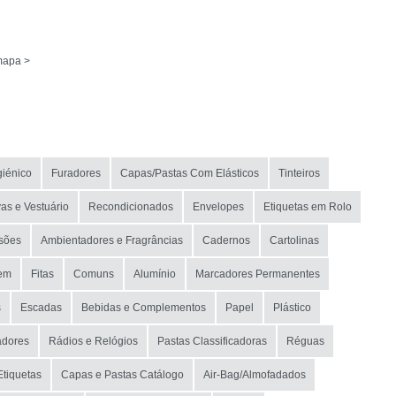
mapa >
giénico
Furadores
Capas/Pastas Com Elásticos
Tinteiros
as e Vestuário
Recondicionados
Envelopes
Etiquetas em Rolo
sões
Ambientadores e Fragrâncias
Cadernos
Cartolinas
gem
Fitas
Comuns
Alumínio
Marcadores Permanentes
s
Escadas
Bebidas e Complementos
Papel
Plástico
adores
Rádios e Relógios
Pastas Classificadoras
Réguas
Etiquetas
Capas e Pastas Catálogo
Air-Bag/Almofadados