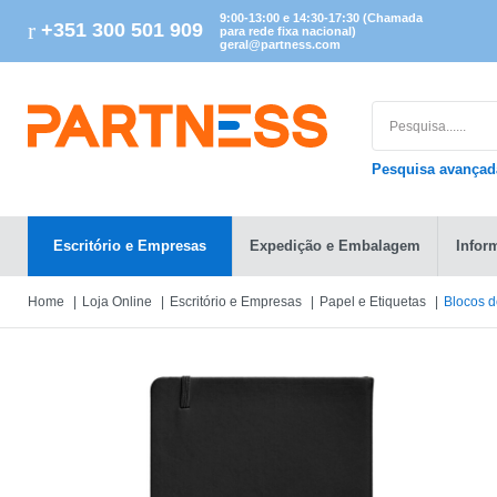
9:00-13:00 e 14:30-17:30 (Chamada
+351 300 501 909
para rede fixa nacional)
geral@partness.com
Pesquisa avança
Escritório e Empresas
Expedição e Embalagem
Infor
Home
Loja Online
Escritório e Empresas
Papel e Etiquetas
Blocos 