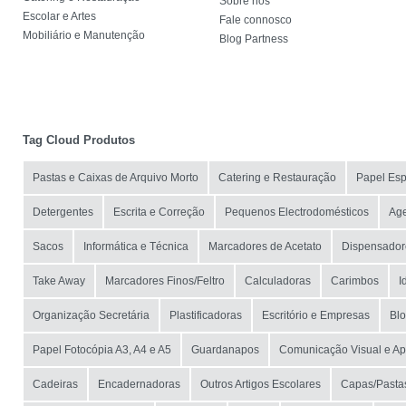
Sobre nós
Escolar e Artes
Fale connosco
Mobiliário e Manutenção
Blog Partness
Tag Cloud Produtos
Pastas e Caixas de Arquivo Morto
Catering e Restauração
Papel Esp
Detergentes
Escrita e Correção
Pequenos Electrodomésticos
Ag
Sacos
Informática e Técnica
Marcadores de Acetato
Dispensador
Take Away
Marcadores Finos/Feltro
Calculadoras
Carimbos
I
Organização Secretária
Plastificadoras
Escritório e Empresas
Blo
Papel Fotocópia A3, A4 e A5
Guardanapos
Comunicação Visual e A
Cadeiras
Encadernadoras
Outros Artigos Escolares
Capas/Pastas