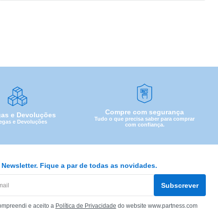
Compre com segurança
gas e Devoluções
Tudo o que precisa saber para comprar
egas e Devoluções
com confiança.
Newsletter. Fique a par de todas as novidades.
Subscrever
ompreendi e aceito a
Política de Privacidade
do website www.partness.com