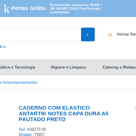
Encomendas superiores 40.65€ +
Portes Grátis
IVA (50.00€ C/IVA) Para Portugal
Continental
Iniciar S
da
mática e Tecnologia
Higiene e Limpeza
Catering e Restau
de Notas/Apontamentos
CADERNO COM ELASTICO
ANTARTIK NOTES CAPA DURA A5
PAUTADO PRETO
Ref.
A00273.00
Modelo:
TW07