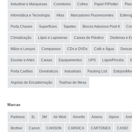
Industrial e Marquesas
Corretores
Cofres
Papel P/Plotter
Plas
Informática e Tecnologia
Afias
Marcadores Fluorescentes
Esferog
Porta Chaves
Superfícies
Tapetes
Blocos Adesivos Post-It
Com
Climatização
Lápis e Lapiseiras
Caixas de Plástico
Dedeiras e E
Mãos e Lenços
Compassos
CDs e DVDs
Café e Água
Descar
Escolar e Artes
Caixas
Equipamentos
UPS
Lápis/Pincéis
Porta Cartões
Domésticos
Industriais
Packing List
Estojos/Mo
Argolas de Encadernação
Toalhas de Mesa
Marcas
Partness
3L
3M
Air Wick
Aironfix
Aisens
Alpino
Amb
Brother
Canon
CANSON
CARIOCA
CARTONEX
CASIO