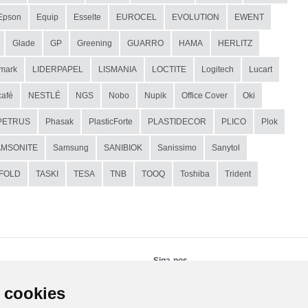
Epson
Equip
Esselte
EUROCEL
EVOLUTION
EWENT
Glade
GP
Greening
GUARRO
HAMA
HERLITZ
mark
LIDERPAPEL
LISMANIA
LOCTITE
Logitech
Lucart
afé
NESTLÉ
NGS
Nobo
Nupik
Office Cover
Oki
PETRUS
Phasak
PlasticForte
PLASTIDECOR
PLICO
Plok
AMSONITE
Samsung
SANIBIOK
Sanissimo
Sanytol
IFOLD
TASKI
TESA
TNB
TOOQ
Toshiba
Trident
Siga-nos
 cookies