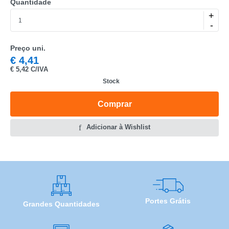
Quantidade
MARCA
+
-
MODELO
Preço uni.
€
4,41
€
5,42 C/IVA
Stock
Comprar
Adicionar à Wishlist
Portes Grátis
Grandes Quantidades