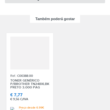
CATEGORIA
Também poderá gostar
REF
EAN
NOME
MARCA
MODELO
C00388.00
Ref.:
TONER GENÉRICO
P/BROTHER TN248XLBK
PRETO 3.000 PAG
€
7,77
€
9,56 C/IVA
Preço desde 6.99€