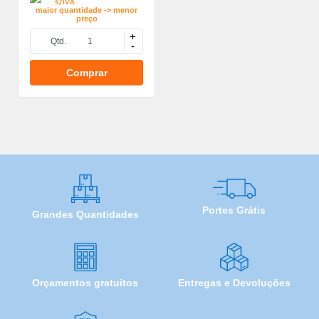
s/iva
maior quantidade -> menor
preço
+
Qtd.
-
Comprar
Portes Grátis
Grandes Quantidades
Orçamentos gratuitos
Entregas e Devoluções