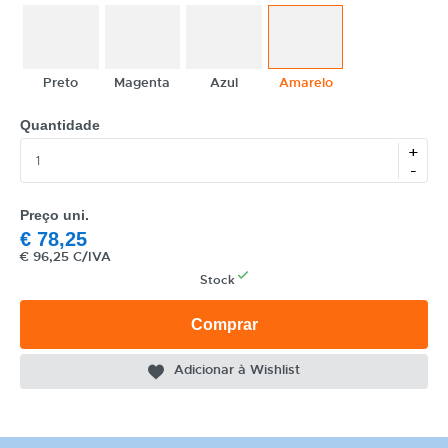
Preto
Magenta
Azul
Amarelo
Quantidade
+
CATEGORIA
-
REF
Preço uni.
EAN
€
78,25
€
96,25 C/IVA
NOME
Stock
MARCA
Comprar
MODELO
Adicionar à Wishlist