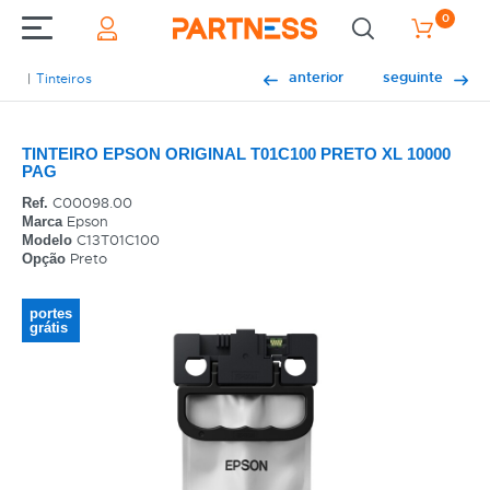
0
anterior
seguinte
Tinteiros
TINTEIRO EPSON ORIGINAL T01C100 PRETO XL 10000
PAG
C00098.00
Ref.
Epson
Marca
C13T01C100
Modelo
Preto
Opção
portes
grátis