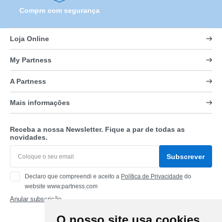
Compre com segurança
Loja Online
My Partness
A Partness
Mais informações
Receba a nossa Newsletter. Fique a par de todas as
novidades.
Subscrever
Declaro que compreendi e aceito a
Política de Privacidade
do
website www.partness.com
Anular subscrição
O nosso site usa cookies
Siga-nos