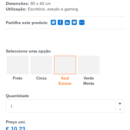
Dimensões:
80 x 40 cm
Utilização:
Escritório, estudo e gaming
Partilhe este produto
Seleccione uma opção
CATEGORIA
Preto
Cinza
Azul
Verde
Escuro
Menta
REF
Quantidade
EAN
+
-
NOME
MARCA
Preço uni.
€
10,23