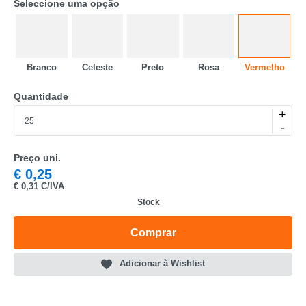
Seleccione uma opção
Branco
Celeste
Preto
Rosa
Vermelho
Quantidade
CATEGORIA
+
-
REF
Preço uni.
EAN
€
0,25
€
0,31 C/IVA
NOME
Stock
MARCA
Comprar
MODELO
Adicionar à Wishlist