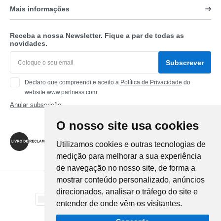
Mais informações
Receba a nossa Newsletter. Fique a par de todas as
novidades.
Subscrever
Declaro que compreendi e aceito a
Política de Privacidade
do
website www.partness.com
Anular subscrição
O nosso site usa cookies
Siga-nos
Utilizamos cookies e outras tecnologias de
medição para melhorar a sua experiência
de navegação no nosso site, de forma a
mostrar conteúdo personalizado, anúncios
Método de Pagamento
direcionados, analisar o tráfego do site e
entender de onde vêm os visitantes.
Método de Envio