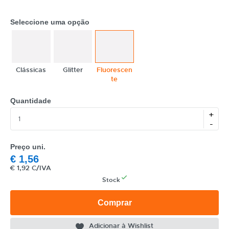
Seleccione uma opção
Clássicas
Glitter
Fluorescen
te
CATEGORIA
Quantidade
+
REF
-
EAN
Preço uni.
€
1,56
NOME
€
1,92 C/IVA
MARCA
Stock
MODELO
Comprar
Adicionar à Wishlist