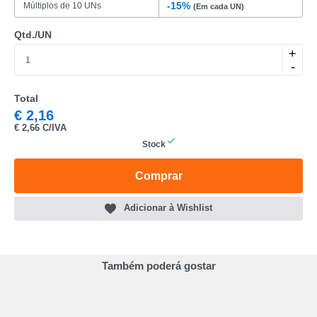
REF
-15%
Múltiplos de 10 UNs
(Em cada UN)
EAN
Qtd./UN
+
NOME
-
MARCA
Total
€
2,16
MODELO
€
2,66 C/IVA
Stock
Comprar
Adicionar à Wishlist
Também poderá gostar