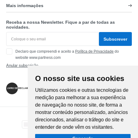
Mais informações
Receba a nossa Newsletter. Fique a par de todas as
novidades.
Subscrever
Declaro que compreendi e aceito a
Política de Privacidade
do
website www.partness.com
Anular subscrição
O nosso site usa cookies
Siga-nos
Utilizamos cookies e outras tecnologias de
medição para melhorar a sua experiência
de navegação no nosso site, de forma a
mostrar conteúdo personalizado, anúncios
Método de Pagamento
direcionados, analisar o tráfego do site e
entender de onde vêm os visitantes.
Método de Envio