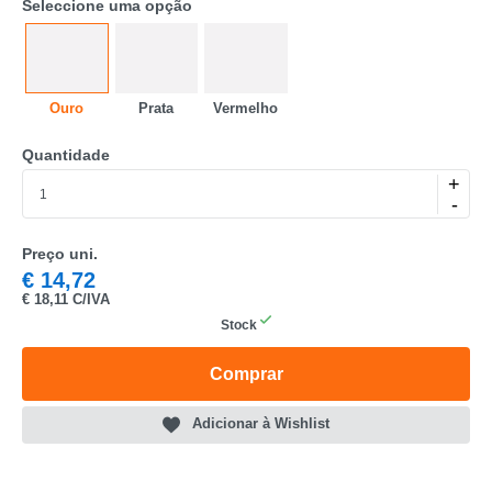
Seleccione uma opção
Ouro
Prata
Vermelho
Quantidade
CATEGORIA
+
-
REF
Preço uni.
EAN
€
14,72
€
18,11 C/IVA
NOME
Stock
MARCA
Comprar
MODELO
Adicionar à Wishlist