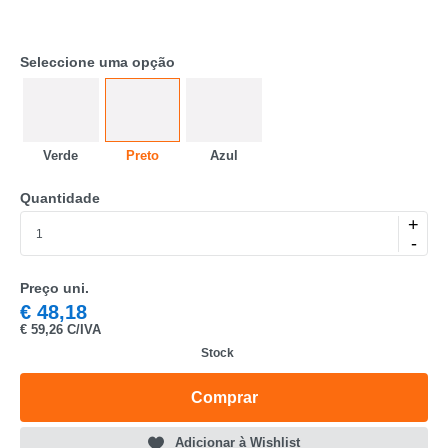
Seleccione uma opção
Verde
Preto
Azul
CATEGORIA
Quantidade
+
REF
-
EAN
Preço uni.
NOME
€
48,18
€
59,26 C/IVA
MARCA
Stock
MODELO
Comprar
Adicionar à Wishlist