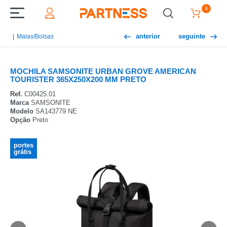
0
anterior
seguinte
Malas/Bolsas
MOCHILA SAMSONITE URBAN GROVE AMERICAN
TOURISTER 365X250X200 MM PRETO
Ref.
C00425.01
Marca
SAMSONITE
Modelo
SA143779 NE
Opção
Preto
portes
grátis