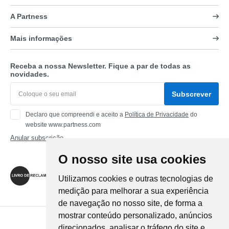
A Partness
Mais informações
Receba a nossa Newsletter. Fique a par de todas as
novidades.
Subscrever
Declaro que compreendi e aceito a
Política de Privacidade
do
website www.partness.com
Anular subscrição
O nosso site usa cookies
Siga-nos
Utilizamos cookies e outras tecnologias de
medição para melhorar a sua experiência
de navegação no nosso site, de forma a
mostrar conteúdo personalizado, anúncios
Método de Pagamento
direcionados, analisar o tráfego do site e