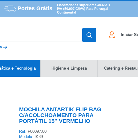
Encomendas superiores 40.65€ +
Portes Grátis
IVA (50.00€ C/IVA) Para Portugal
Continental
Iniciar 
da
mática e Tecnologia
Higiene e Limpeza
Catering e Restau
MOCHILA ANTARTIK FLIP BAG
C/ACOLCHOAMENTO PARA
PORTÁTIL 15" VERMELHO
Ref.
F00097.00
Modelo:
IK89