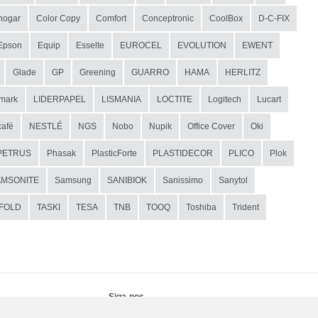
hogar
Color Copy
Comfort
Conceptronic
CoolBox
D-C-FIX
Epson
Equip
Esselte
EUROCEL
EVOLUTION
EWENT
Glade
GP
Greening
GUARRO
HAMA
HERLITZ
mark
LIDERPAPEL
LISMANIA
LOCTITE
Logitech
Lucart
afé
NESTLÉ
NGS
Nobo
Nupik
Office Cover
Oki
PETRUS
Phasak
PlasticForte
PLASTIDECOR
PLICO
Plok
AMSONITE
Samsung
SANIBIOK
Sanissimo
Sanytol
IFOLD
TASKI
TESA
TNB
TOOQ
Toshiba
Trident
Siga-nos