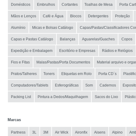
Domésticos
Embrulhos
Cortantes
Toalhas de Mesa
Porta Car
Mãos e Lenços
Café e Água
Blocos
Detergentes
Proteção
Alumínio
Micas e Bolsas Catálogo
Capas/Pastas/Classificadores Co
Capas e Pastas Catálogo
Balanças
Aguarelas/Guaches
Copos
Expedição e Embalagem
Escritório e Empresas
Rádios e Relógios
Fios e Fitas
Malas/Pastas/Porta Documentos
Material arquivo e org
Pratos/Talheres
Toners
Etiquetas em Rolo
Porta CD´s
Plastif
Computadores/Tablets
Esferográficas
Som
Cadernos
Exposito
Packing List
Pintura a Dedos/Maquilhagem
Sacos do Lixo
Plásti
Marcas
Partness
3L
3M
Air Wick
Aironfix
Aisens
Alpino
Amb