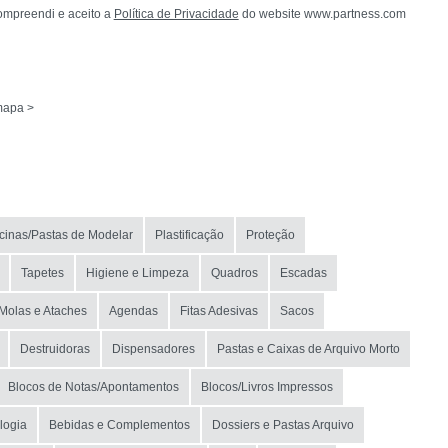
ompreendi e aceito a
Política de Privacidade
do website www.partness.com
mapa >
icinas/Pastas de Modelar
Plastificação
Proteção
Tapetes
Higiene e Limpeza
Quadros
Escadas
 Molas e Ataches
Agendas
Fitas Adesivas
Sacos
Destruidoras
Dispensadores
Pastas e Caixas de Arquivo Morto
Blocos de Notas/Apontamentos
Blocos/Livros Impressos
logia
Bebidas e Complementos
Dossiers e Pastas Arquivo