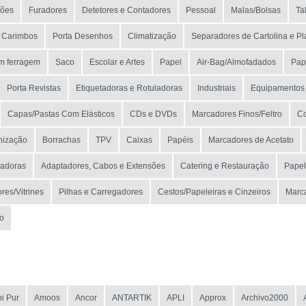
tões
Furadores
Detetores e Contadores
Pessoal
Malas/Bolsas
Ta
Carimbos
Porta Desenhos
Climatização
Separadores de Cartolina e Pl
m ferragem
Saco
Escolar e Artes
Papel
Air-Bag/Almofadados
Pap
Porta Revistas
Etiquetadoras e Rotuladoras
Industriais
Equipamentos
Capas/Pastas Com Elásticos
CDs e DVDs
Marcadores Finos/Feltro
Co
anização
Borrachas
TPV
Caixas
Papéis
Marcadores de Acetato
icadoras
Adaptadores, Cabos e Extensões
Catering e Restauração
Papel
res/Vitrines
Pilhas e Carregadores
Cestos/Papeleiras e Cinzeiros
Marc
co
i Pur
Amoos
Ancor
ANTARTIK
APLI
Approx
Archivo2000