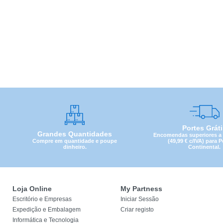
Portes Grát
Grandes Quantidades
Encomendas superiores a 4
Compre em quantidade e poupe
(49,99 € c/IVA) para 
dinheiro.
Continental.
Loja Online
My Partness
Escritório e Empresas
Iniciar Sessão
Expedição e Embalagem
Criar registo
Informática e Tecnologia