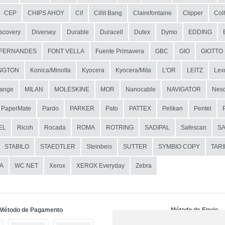
CEP
CHIPS AHOY
Cif
Cillit Bang
Clairefontaine
Clipper
Col
scovery
Diversey
Durable
Duracell
Dutex
Dymo
EDDING
FERNANDES
FONT VELLA
Fuente Primavera
GBC
GIO
GIOTTO
NGTON
Konica/Minolta
Kyocera
Kyocera/Mita
L'OR
LEITZ
Lex
ange
MILAN
MOLESKINE
MOR
Nanocable
NAVIGATOR
Nesc
PaperMate
Pardo
PARKER
Pato
PATTEX
Pelikan
Pentel
EL
Ricoh
Rocada
ROMA
ROTRING
SADIPAL
Safescan
S
STABILO
STAEDTLER
Steinbeis
SUTTER
SYMBIO COPY
TAR
A
WC NET
Xerox
XEROX Everyday
Zebra
Método de Pagamento
Método de Envio