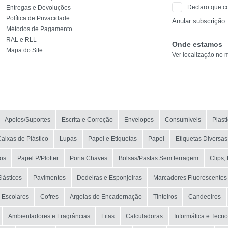
REF
Declaro que c
Entregas e Devoluções
Política de Privacidade
Anular subscrição
EAN
Métodos de Pagamento
RAL e RLL
Onde estamos
Mapa do Site
NOME
Ver localização no 
MARCA
MODELO
Apoios/Suportes
Escrita e Correção
Envelopes
Consumíveis
Plast
aixas de Plástico
Lupas
Papel e Etiquetas
Papel
Etiquetas Diversas
os
Papel P/Plotter
Porta Chaves
Bolsas/Pastas Sem ferragem
Clips,
lásticos
Pavimentos
Dedeiras e Esponjeiras
Marcadores Fluorescentes
 Escolares
Cofres
Argolas de Encadernação
Tinteiros
Candeeiros
Ambientadores e Fragrâncias
Fitas
Calculadoras
Informática e Tecno