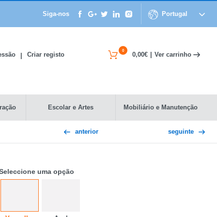
Siga-nos
Portugal
0
Ver carrinho
Sessão
Criar registo
0,00€
|
|
ração
Escolar e Artes
Mobiliário e Manutenção
anterior
seguinte
Seleccione uma opção