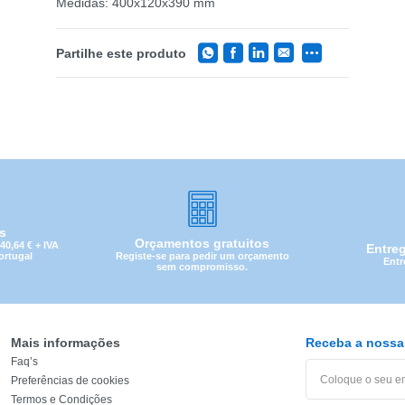
Medidas: 400x120x390 mm
Partilhe este produto
is
Orçamentos gratuitos
0,64 € + IVA
Entre
Registe-se para pedir um orçamento
Portugal
Entr
sem compromisso.
Mais informações
Receba a nossa 
Faq’s
CATEGORIA
Preferências de cookies
Termos e Condições