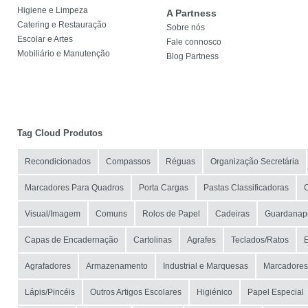
Higiene e Limpeza
A Partness
Catering e Restauração
Sobre nós
Escolar e Artes
Fale connosco
Mobiliário e Manutenção
Blog Partness
Tag Cloud Produtos
Recondicionados
Compassos
Réguas
Organização Secretária
Marcadores Para Quadros
Porta Cargas
Pastas Classificadoras
C
Visual/Imagem
Comuns
Rolos de Papel
Cadeiras
Guardanap
Capas de Encadernação
Cartolinas
Agrafes
Teclados/Ratos
E
Agrafadores
Armazenamento
Industrial e Marquesas
Marcadores
Lápis/Pincéis
Outros Artigos Escolares
Higiénico
Papel Especial