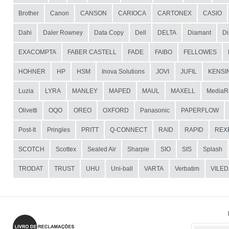
Brother
Canon
CANSON
CARIOCA
CARTONEX
CASIO
Dahi
Daler Rowney
Data Copy
Dell
DELTA
Diamant
Di
EXACOMPTA
FABER CASTELL
FADE
FAIBO
FELLOWES
HOHNER
HP
HSM
Inova Solutions
JOVI
JUFIL
KENSI
Luzia
LYRA
MANLEY
MAPED
MAUL
MAXELL
MediaR
Olivetti
OQO
OREO
OXFORD
Panasonic
PAPERFLOW
Post-It
Pringles
PRITT
Q-CONNECT
RAID
RAPID
REX
SCOTCH
Scottex
Sealed Air
Sharpie
SIO
SIS
Splash
TRODAT
TRUST
UHU
Uni-ball
VARTA
Verbatim
VILED