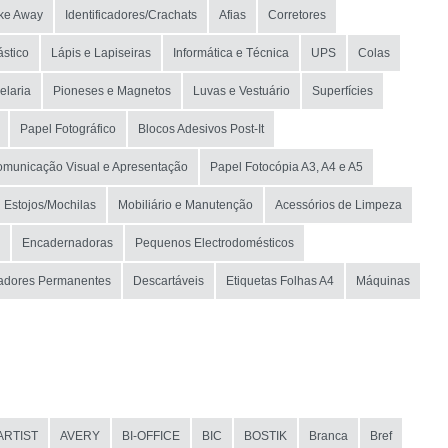
ke Away
Identificadores/Crachats
Afias
Corretores
ástico
Lápis e Lapiseiras
Informática e Técnica
UPS
Colas
elaria
Pioneses e Magnetos
Luvas e Vestuário
Superfícies
Papel Fotográfico
Blocos Adesivos Post-It
municação Visual e Apresentação
Papel Fotocópia A3, A4 e A5
Estojos/Mochilas
Mobiliário e Manutenção
Acessórios de Limpeza
Encadernadoras
Pequenos Electrodomésticos
adores Permanentes
Descartáveis
Etiquetas Folhas A4
Máquinas
ARTIST
AVERY
BI-OFFICE
BIC
BOSTIK
Branca
Bref