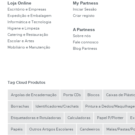
Loja Online
My Partness
Escritório e Empresas
Iniciar Sessão
Expedição e Embalagem
Criar registo
Informática e Tecnologia
Higiene e Limpeza
A Partness
Catering e Restauração
Sobre nós
Escolar e Artes
Fale connosco
Mobiliário e Manutenção
Blog Partness
Tag Cloud Produtos
Argolas de Encadernação
Porta CD´s
Blocos
Caixas de Plásti
Borrachas
Identificadores/Crachats
Pintura a Dedos/Maquilhag
Etiquetadoras e Rotuladoras
Calculadoras
Papel P/Plotter
Ex
Papéis
Outros Artigos Escolares
Candeeiros
Malas/Pastas/P