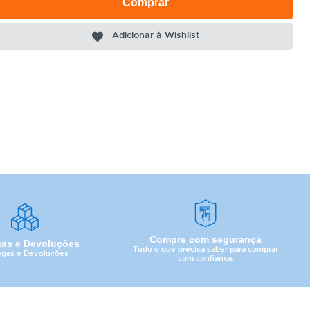
Comprar
Adicionar à Wishlist
Compre com segurança
gas e Devoluções
Tudo o que precisa saber para comprar
egas e Devoluções
com confiança.