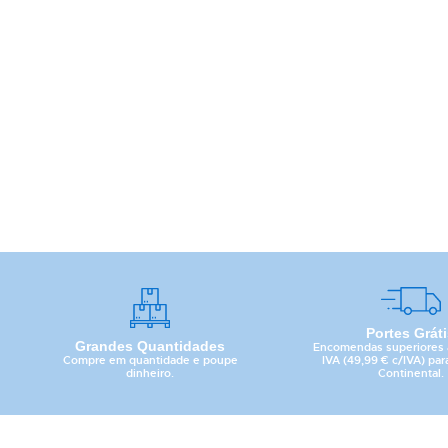
Portes Grát
Grandes Quantidades
Encomendas superiores 
Compre em quantidade e poupe
IVA (49,99 € c/IVA) par
dinheiro.
Continental.