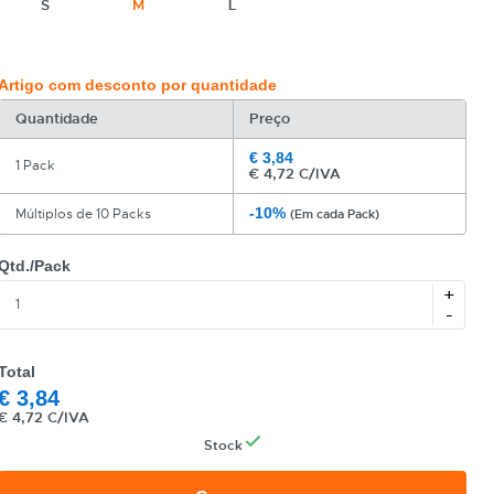
S
M
L
Artigo com desconto por quantidade
Quantidade
Preço
€
3,84
1 Pack
€
4,72 C/IVA
-10%
Múltiplos de 10 Packs
(Em cada Pack)
Qtd./Pack
+
-
Total
€
3,84
€
4,72 C/IVA
Stock