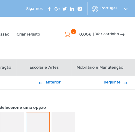
Portugal
Siga-nos
0
Ver carrinho
essão
Criar registo
0,00€
|
|
uração
Escolar e Artes
Mobiliário e Manutenção
anterior
seguinte
Seleccione uma opção