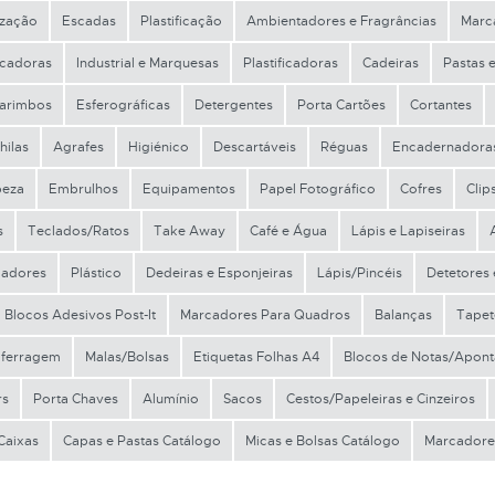
ização
Escadas
Plastificação
Ambientadores e Fragrâncias
Marc
ficadoras
Industrial e Marquesas
Plastificadoras
Cadeiras
Pastas 
arimbos
Esferográficas
Detergentes
Porta Cartões
Cortantes
hilas
Agrafes
Higiénico
Descartáveis
Réguas
Encadernadora
peza
Embrulhos
Equipamentos
Papel Fotográfico
Cofres
Clip
s
Teclados/Ratos
Take Away
Café e Água
Lápis e Lapiseiras
gadores
Plástico
Dedeiras e Esponjeiras
Lápis/Pincéis
Detetores
Blocos Adesivos Post-It
Marcadores Para Quadros
Balanças
Tapet
 ferragem
Malas/Bolsas
Etiquetas Folhas A4
Blocos de Notas/Apon
rs
Porta Chaves
Alumínio
Sacos
Cestos/Papeleiras e Cinzeiros
Caixas
Capas e Pastas Catálogo
Micas e Bolsas Catálogo
Marcadore