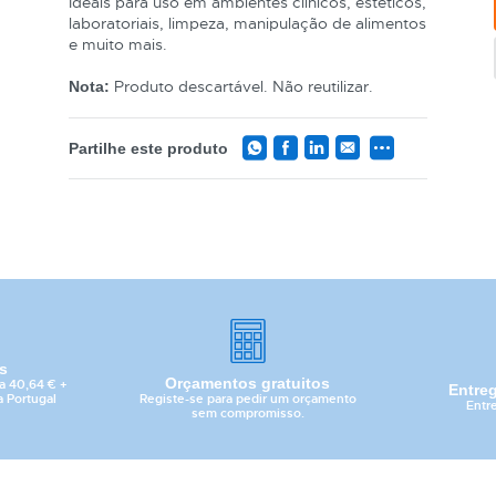
Ideais para uso em ambientes clínicos, estéticos,
laboratoriais, limpeza, manipulação de alimentos
e muito mais.
Produto descartável. Não reutilizar.
Nota:
Partilhe este produto
is
Orçamentos gratuitos
a 40,64 € +
Entre
Registe-se para pedir um orçamento
a Portugal
Entr
sem compromisso.
CATEGORIA