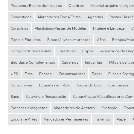
Pequenos Electrodomésticos
Quadros
Material arquivo e organ
Domésticos
Marcadores Finos/Feltro
Agendas
Pastas Classi
Cartolinas
Plasticinas/Pastas de Modelar
Higiene e Limpeza
C
Papel e Etiquetas
Blocos/Livros Impressos
Afias
Estojos/Moc
Computadores/Tablets
Furadores
Copos
Acessórios de Lim
Bebidas e Complementos
Cadernos
Industriais
Mãos e Lenço
UPS
Fitas
Pessoal
Dispensadores
Papel
Pilhas e Carre
Consumíveis
Etiquetas em Rolo
Sacos do Lixo
Compassos
Saco
Catering e Restauração
Capas/Pastas/Classificadores Com
Pioneses e Magnetos
Marcadores de Acetato
Proteção
Tone
Escolar e Artes
Marcadores Permanentes
Tinteiros
Papel