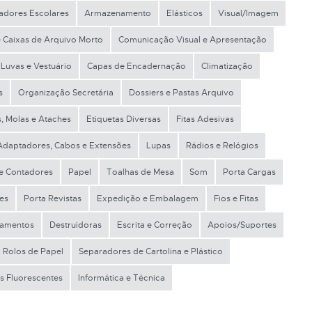
adores Escolares
Armazenamento
Elásticos
Visual/Imagem
e Caixas de Arquivo Morto
Comunicação Visual e Apresentação
Luvas e Vestuário
Capas de Encadernação
Climatização
s
Organização Secretária
Dossiers e Pastas Arquivo
s, Molas e Ataches
Etiquetas Diversas
Fitas Adesivas
Adaptadores, Cabos e Extensões
Lupas
Rádios e Relógios
 e Contadores
Papel
Toalhas de Mesa
Som
Porta Cargas
es
Porta Revistas
Expedição e Embalagem
Fios e Fitas
tamentos
Destruidoras
Escrita e Correção
Apoios/Suportes
Rolos de Papel
Separadores de Cartolina e Plástico
s Fluorescentes
Informática e Técnica