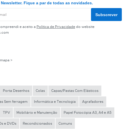
Newsletter. Fique a par de todas as novidades.
Subscrever
compreendi e aceito a
Política de Privacidade
do website
s.com
 mapa >
Porta Desenhos
Colas
Capas/Pastas Com Elásticos
tas Sem ferragem
Informática e Tecnologia
Agrafadores
TPV
Mobiliário e Manutenção
Papel Fotocópia A3, A4 e A5
Ds e DVDs
Recondicionados
Comuns