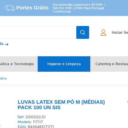
Encomendas superiores 40.65€ +
Portes Grátis
IVA (50.00€ C/IVA) Para Portugal
Continental
Iniciar S
ada
ática e Tecnologia
Higiene e Limpeza
Catering e Resta
ário
LUVAS LATEX SEM PÓ M (MÉDIAS)
PACK 100 UN SIS
Ref.
D00033.01
Modelo:
117117
EAN:
8436485171171