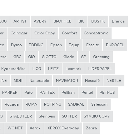
000
ARTIST
AVERY
BI-OFFICE
BIC
BOSTIK
Branca
er
Colhogar
Color Copy
Comfort
Conceptronic
ex
Dymo
EDDING
Epson
Equip
Esselte
EUROCEL
vera
GBC
GIO
GIOTTO
Glade
GP
Greening
Kyocera/Mita
L'OR
LEITZ
Lexmark
LIDERPAPEL
INE
MOR
Nanocable
NAVIGATOR
Nescafé
NESTLÉ
PARKER
Pato
PATTEX
Pelikan
Pentel
PETRUS
Rocada
ROMA
ROTRING
SADIPAL
Safescan
LO
STAEDTLER
Steinbeis
SUTTER
SYMBIO COPY
A
WC NET
Xerox
XEROX Everyday
Zebra