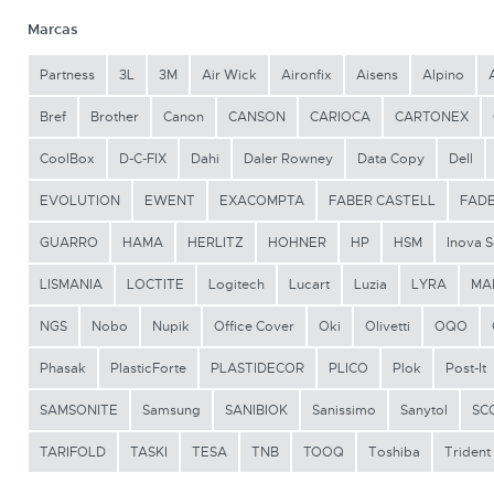
Marcas
Partness
3L
3M
Air Wick
Aironfix
Aisens
Alpino
Bref
Brother
Canon
CANSON
CARIOCA
CARTONEX
CoolBox
D-C-FIX
Dahi
Daler Rowney
Data Copy
Dell
EVOLUTION
EWENT
EXACOMPTA
FABER CASTELL
FAD
GUARRO
HAMA
HERLITZ
HOHNER
HP
HSM
Inova S
LISMANIA
LOCTITE
Logitech
Lucart
Luzia
LYRA
MA
NGS
Nobo
Nupik
Office Cover
Oki
Olivetti
OQO
Phasak
PlasticForte
PLASTIDECOR
PLICO
Plok
Post-It
SAMSONITE
Samsung
SANIBIOK
Sanissimo
Sanytol
SC
TARIFOLD
TASKI
TESA
TNB
TOOQ
Toshiba
Trident