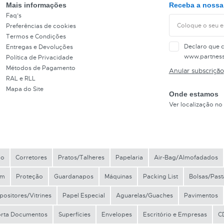
Mais informações
Receba a nossa 
Faq’s
REF
Preferências de cookies
Termos e Condições
EAN
Declaro que 
Entregas e Devoluções
www.partnes
Política de Privacidade
Métodos de Pagamento
NOME
Anular subscrição
RAL e RLL
Mapa do Site
MARCA
Onde estamos
Ver localização no
MODELO
co
Corretores
Pratos/Talheres
Papelaria
Air-Bag/Almofadados
em
Proteção
Guardanapos
Máquinas
Packing List
Bolsas/Pas
positores/Vitrines
Papel Especial
Aguarelas/Guaches
Pavimentos
orta Documentos
Superfícies
Envelopes
Escritório e Empresas
C