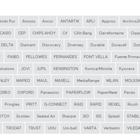
Ambi Pur
Amoos
Ancor
ANTARTIK
APLI
Approx
Archivo2
CASIO
CEP
CHIPS AHOY
Cif
Cillit Bang
Clairefontaine
Clipp
DELTA
Diamant
Discovery
Diversey
Durable
Duracell
Dut
E
FAIBO
FELLOWES
FERNANDES
FONT VELLA
Fuente Prima
olutions
JOVI
JUFIL
KENSINGTON
Konica/Minolta
Kyocera
NLEY
MAPED
MAUL
MAXELL
MediaRange
MILAN
MOLESK
OREO
OXFORD
Panasonic
PAPERFLOW
PaperMate
Pardo
Pringles
PRITT
Q-CONNECT
RAID
RAPID
REXEL
Ricoh
OTCH
Scottex
Sealed Air
Sharpie
SIO
SIS
Splash
STABI
TRODAT
TRUST
UHU
Uni-ball
VARTA
Verbatim
VILED