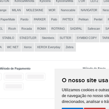
NGTON
Konica/Minolta
Kyocera
Kyocera/Mita
L'OR
LEITZ
Lex
ange
MILAN
MOLESKINE
MOR
Nanocable
NAVIGATOR
Nesc
PaperMate
Pardo
PARKER
Pato
PATTEX
Pelikan
Pentel
EL
Ricoh
Rocada
ROMA
ROTRING
SADIPAL
Safescan
S
STABILO
STAEDTLER
Steinbeis
SUTTER
SYMBIO COPY
TAR
A
WC NET
Xerox
XEROX Everyday
Zebra
Método de Pagamento
Método de Envio
O nosso site usa
Utilizamos cookies e outra
de navegação no nosso site
direcionados, analisar o tr