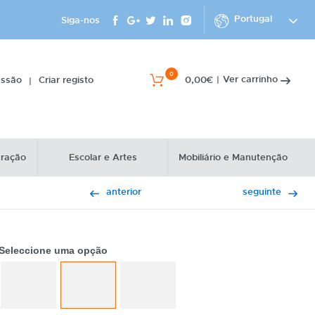
Portugal
Siga-nos
0
Ver carrinho
essão
Criar registo
0,00€
|
|
uração
Escolar e Artes
Mobiliário e Manutenção
anterior
seguinte
Seleccione uma opção