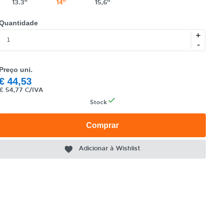
13.3''
14''
15,6''
Quantidade
+
-
Preço uni.
€
44,53
€
54,77 C/IVA
Stock
Comprar
Adicionar à Wishlist