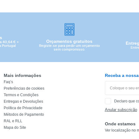
is
Orçamentos gratuitos
a 40,64 € +
Entre
Registe-se para pedir um orçamento
a Portugal
Entr
sem compromisso.
Mais informações
Receba a nossa 
Faq’s
Preferências de cookies
Termos e Condições
Declaro que c
Entregas e Devoluções
CATEGORIA
Política de Privacidade
Anular subscrição
Métodos de Pagamento
REF
RAL e RLL
Onde estamos
Mapa do Site
Ver localização no 
EAN