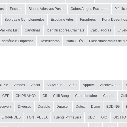
os
Pessoal
Blocos Adesivos Post-It
Outros Artigos Escolares
Plástico
Bebidas e Complementos
Escolar e Artes
Furadores
Porta Desenhos
Packing List
Cartolinas
Identificadores/Crachats
Calculadoras
Envel
Escritório e Empresas
Destruidoras
Porta CD´s
Plasticinas/Pastas de M
i Pur
Amoos
Ancor
ANTARTIK
APLI
Approx
Archivo2000
CEP
CHIPS AHOY
Cif
Cillit Bang
Clairefontaine
Clipper
Col
scovery
Diversey
Durable
Duracell
Dutex
Dymo
EDDING
FERNANDES
FONT VELLA
Fuente Primavera
GBC
GIO
GIOTTO