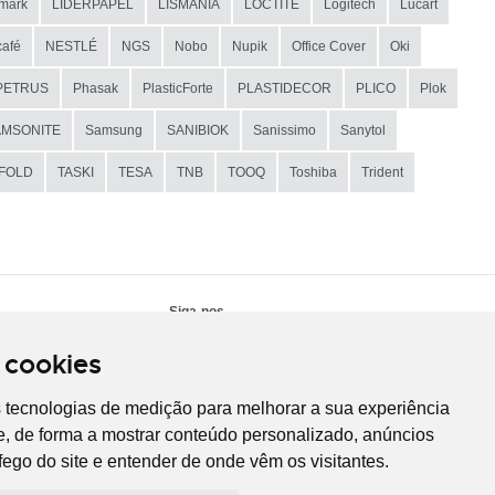
mark
LIDERPAPEL
LISMANIA
LOCTITE
Logitech
Lucart
afé
NESTLÉ
NGS
Nobo
Nupik
Office Cover
Oki
PETRUS
Phasak
PlasticForte
PLASTIDECOR
PLICO
Plok
AMSONITE
Samsung
SANIBIOK
Sanissimo
Sanytol
IFOLD
TASKI
TESA
TNB
TOOQ
Toshiba
Trident
Siga-nos
 cookies
s tecnologias de medição para melhorar a sua experiência
, de forma a mostrar conteúdo personalizado, anúncios
áfego do site e entender de onde vêm os visitantes.