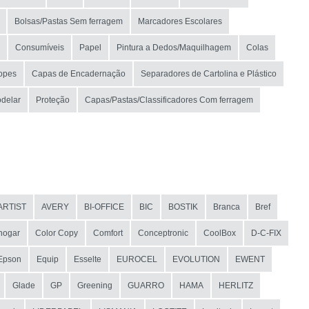
Bolsas/Pastas Sem ferragem
Marcadores Escolares
Consumíveis
Papel
Pintura a Dedos/Maquilhagem
Colas
opes
Capas de Encadernação
Separadores de Cartolina e Plástico
odelar
Proteção
Capas/Pastas/Classificadores Com ferragem
ARTIST
AVERY
BI-OFFICE
BIC
BOSTIK
Branca
Bref
hogar
Color Copy
Comfort
Conceptronic
CoolBox
D-C-FIX
Epson
Equip
Esselte
EUROCEL
EVOLUTION
EWENT
Glade
GP
Greening
GUARRO
HAMA
HERLITZ