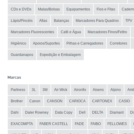
CDs e DVDs
Malas/Bolsas
Equipamentos
Fios e Fitas
Cadern
Lápis/Pincéis
Afias
Balanças
Marcadores Para Quadros
TPV
Marcadores Fluorescentes
Café e Água
Marcadores Finos/Feltro
Higiénico
Apoios/Suportes
Pilhas e Carregadores
Corretores
Guardanapos
Expedição e Embalagem
Marcas
Partness
3L
3M
Air Wick
Aironfix
Aisens
Alpino
Amb
Brother
Canon
CANSON
CARIOCA
CARTONEX
CASIO
Dahi
Daler Rowney
Data Copy
Dell
DELTA
Diamant
Di
EXACOMPTA
FABER CASTELL
FADE
FAIBO
FELLOWES