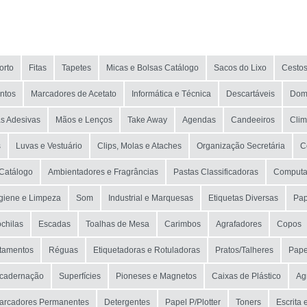
NOME
MARCA
orto
Fitas
Tapetes
Micas e Bolsas Catálogo
Sacos do Lixo
Cestos
MODELO
ntos
Marcadores de Acetato
Informática e Técnica
Descartáveis
Dom
as Adesivas
Mãos e Lenços
Take Away
Agendas
Candeeiros
Clim
s
Luvas e Vestuário
Clips, Molas e Ataches
Organização Secretária
C
Catálogo
Ambientadores e Fragrâncias
Pastas Classificadoras
Computa
giene e Limpeza
Som
Industrial e Marquesas
Etiquetas Diversas
Pap
chilas
Escadas
Toalhas de Mesa
Carimbos
Agrafadores
Copos
ntamentos
Réguas
Etiquetadoras e Rotuladoras
Pratos/Talheres
Pape
ncadernação
Superfícies
Pioneses e Magnetos
Caixas de Plástico
Ag
arcadores Permanentes
Detergentes
Papel P/Plotter
Toners
Escrita 