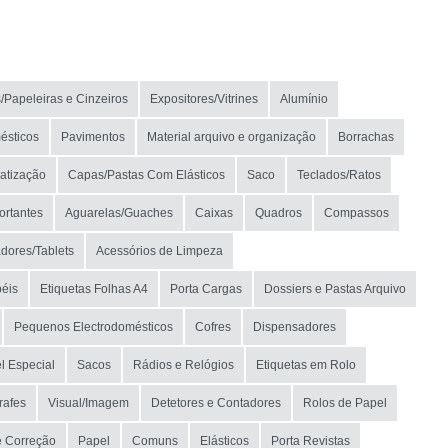
/Papeleiras e Cinzeiros
Expositores/Vitrines
Alumínio
ésticos
Pavimentos
Material arquivo e organização
Borrachas
atização
Capas/Pastas Com Elásticos
Saco
Teclados/Ratos
ortantes
Aguarelas/Guaches
Caixas
Quadros
Compassos
dores/Tablets
Acessórios de Limpeza
éis
Etiquetas Folhas A4
Porta Cargas
Dossiers e Pastas Arquivo
Pequenos Electrodomésticos
Cofres
Dispensadores
l Especial
Sacos
Rádios e Relógios
Etiquetas em Rolo
rafes
Visual/Imagem
Detetores e Contadores
Rolos de Papel
e Correção
Papel
Comuns
Elásticos
Porta Revistas