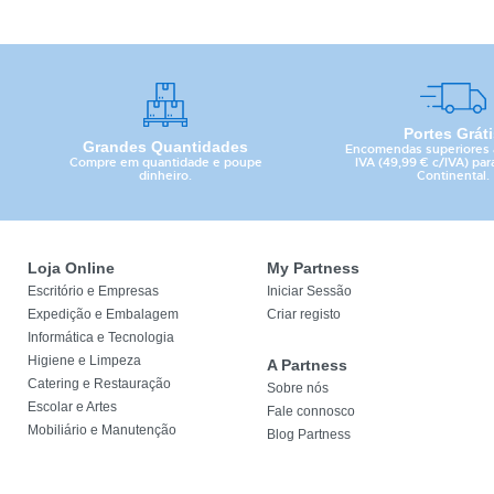
Portes Grát
Grandes Quantidades
Encomendas superiores 
Compre em quantidade e poupe
IVA (49,99 € c/IVA) par
dinheiro.
Continental.
Loja Online
My Partness
Escritório e Empresas
Iniciar Sessão
Expedição e Embalagem
Criar registo
Informática e Tecnologia
Higiene e Limpeza
A Partness
Catering e Restauração
Sobre nós
Escolar e Artes
Fale connosco
Mobiliário e Manutenção
Blog Partness