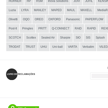
HOHNER
HP
HSM
Inova Solutions
JOVI
JUFIL
KENSI
Luzia
LYRA
MANLEY
MAPED
MAUL
MAXELL
MediaR
Olivetti
OQO
OREO
OXFORD
Panasonic
PAPERFLOW
Post-It
Pringles
PRITT
Q-CONNECT
RAID
RAPID
REX
SCOTCH
Scottex
Sealed Air
Sharpie
SIO
SIS
Splash
TRODAT
TRUST
UHU
Uni-ball
VARTA
Verbatim
VILED