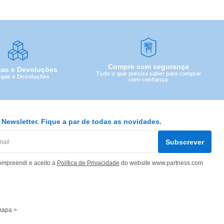
Compre com segurança
gas e Devoluções
Tudo o que precisa saber para comprar
egas e Devoluções
com confiança.
Newsletter. Fique a par de todas as novidades.
Subscrever
ompreendi e aceito a
Política de Privacidade
do website www.partness.com
mapa >