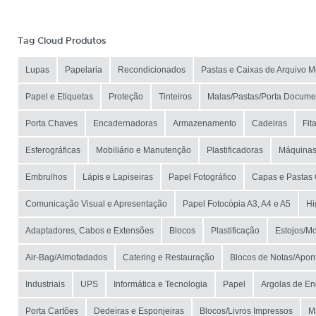
Tag Cloud Produtos
Lupas
Papelaria
Recondicionados
Pastas e Caixas de Arquivo M
Papel e Etiquetas
Proteção
Tinteiros
Malas/Pastas/Porta Docume
Porta Chaves
Encadernadoras
Armazenamento
Cadeiras
Fit
Esferográficas
Mobiliário e Manutenção
Plastificadoras
Máquina
Embrulhos
Lápis e Lapiseiras
Papel Fotográfico
Capas e Pastas 
Comunicação Visual e Apresentação
Papel Fotocópia A3, A4 e A5
Hi
Adaptadores, Cabos e Extensões
Blocos
Plastificação
Estojos/Mo
Air-Bag/Almofadados
Catering e Restauração
Blocos de Notas/Apo
Industriais
UPS
Informática e Tecnologia
Papel
Argolas de E
Porta Cartões
Dedeiras e Esponjeiras
Blocos/Livros Impressos
M