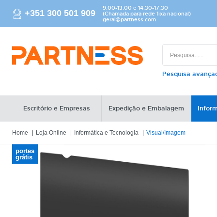
9:00-13:00 e 14:30-17:30
+351 300 501 909
(Chamada para rede fixa nacional)
geral@partness.com
Pesquisa avanç
Escritório e Empresas
Expedição e Embalagem
Inform
Home
Loja Online
Informática e Tecnologia
Visual/Imagem
portes
grátis