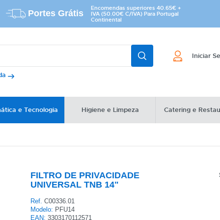
Encomendas superiores 40.65€ +
Portes Grátis
IVA (50.00€ C/IVA) Para Portugal
Continental
Iniciar S
ada
ática e Tecnologia
Higiene e Limpeza
Catering e Resta
FILTRO DE PRIVACIDADE
UNIVERSAL TNB 14"
Ref.
C00336.01
Modelo:
PFU14
EAN:
3303170112571