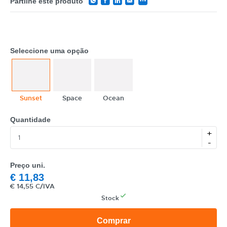
Partilhe este produto
Seleccione uma opção
Sunset
Space
Ocean
CATEGORIA
Quantidade
REF
+
-
EAN
Preço uni.
NOME
€
11,83
€
14,55 C/IVA
MARCA
Stock
MODELO
Comprar