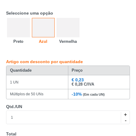
Seleccione uma opção
Preto
Azul
Vermelha
Artigo com desconto por quantidade
Quantidade
Preço
CATEGORIA
€
0,23
1 UN
€
0,28 C/IVA
REF
-10%
Múltiplos de 50 UNs
(Em cada UN)
EAN
Qtd./UN
+
NOME
-
MARCA
Total