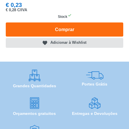
€
0,23
MODELO
€
0,28 C/IVA
Stock
Comprar
Adicionar à Wishlist
Portes Grátis
Grandes Quantidades
Orçamentos gratuitos
Entregas e Devoluções