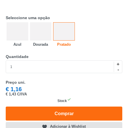
Seleccione uma opção
Azul
Dourada
Pratado
CATEGORIA
Quantidade
+
REF
-
EAN
Preço uni.
NOME
€
1,16
€
1,43 C/IVA
MARCA
Stock
MODELO
Comprar
Adicionar à Wishlist