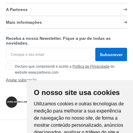
A Partness
Mais informações
Receba a nossa Newsletter. Fique a par de todas as
novidades.
Subscrever
Declaro que compreendi e aceito a
Política de Privacidade
do
website www.partness.com
Anular subscrição
O nosso site usa cookies
Siga-nos
Utilizamos cookies e outras tecnologias de
medição para melhorar a sua experiência
de navegação no nosso site, de forma a
mostrar conteúdo personalizado, anúncios
Método de Pagamento
direcionados, analisar o tráfego do site e