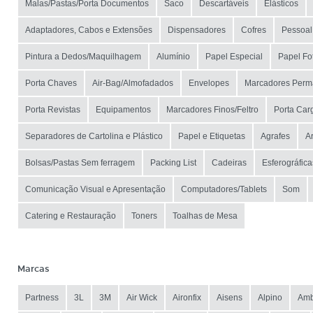
Malas/Pastas/Porta Documentos
Saco
Descartáveis
Elásticos
Adaptadores, Cabos e Extensões
Dispensadores
Cofres
Pessoal
Pintura a Dedos/Maquilhagem
Alumínio
Papel Especial
Papel Fo
Porta Chaves
Air-Bag/Almofadados
Envelopes
Marcadores Perm
Porta Revistas
Equipamentos
Marcadores Finos/Feltro
Porta Car
Separadores de Cartolina e Plástico
Papel e Etiquetas
Agrafes
A
Bolsas/Pastas Sem ferragem
Packing List
Cadeiras
Esferográfica
Comunicação Visual e Apresentação
Computadores/Tablets
Som
Catering e Restauração
Toners
Toalhas de Mesa
Marcas
Partness
3L
3M
Air Wick
Aironfix
Aisens
Alpino
Amb