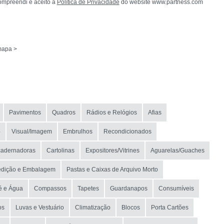
ompreendi e aceito a
Política de Privacidade
do website www.partness.com
mapa >
Pavimentos
Quadros
Rádios e Relógios
Afias
5
Visual/Imagem
Embrulhos
Recondicionados
adernadoras
Cartolinas
Expositores/Vitrines
Aguarelas/Guaches
edição e Embalagem
Pastas e Caixas de Arquivo Morto
é e Água
Compassos
Tapetes
Guardanapos
Consumíveis
os
Luvas e Vestuário
Climatização
Blocos
Porta Cartões