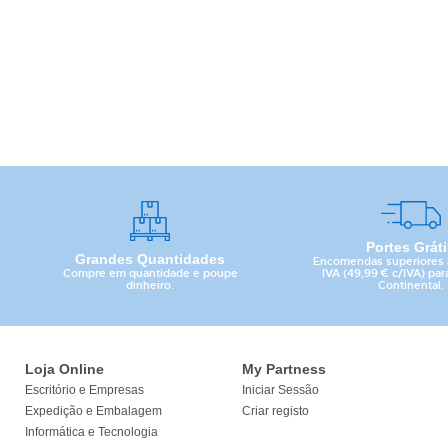
Portes Grát
Grandes Quantidades
Encomendas superiores 
Compre em quantidade e poupe
IVA (49,99 € c/IVA) par
dinheiro.
Continental.
Loja Online
My Partness
Escritório e Empresas
Iniciar Sessão
Expedição e Embalagem
Criar registo
Informática e Tecnologia