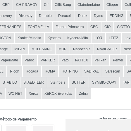
CEP
CHIPS AHOY
Cif
Cillit Bang
Clairefontaine
Clipper
Col
scovery
Diversey
Durable
Duracell
Dutex
Dymo
EDDING
FERNANDES
FONT VELLA
Fuente Primavera
GBC
GIO
GIOTTO
NGTON
Konica/Minolta
Kyocera
Kyocera/Mita
L'OR
LEITZ
Lex
ange
MILAN
MOLESKINE
MOR
Nanocable
NAVIGATOR
Nesc
PaperMate
Pardo
PARKER
Pato
PATTEX
Pelikan
Pentel
EL
Ricoh
Rocada
ROMA
ROTRING
SADIPAL
Safescan
S
STABILO
STAEDTLER
Steinbeis
SUTTER
SYMBIO COPY
TAR
A
WC NET
Xerox
XEROX Everyday
Zebra
Método de Pagamento
Método de Envio