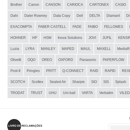
Brother
Canon
CANSON
CARIOCA
CARTONEX
CASIO
Dahi
Daler Rowney
Data Copy
Dell
DELTA
Diamant
Di
EXACOMPTA
FABER CASTELL
FADE
FAIBO
FELLOWES
HOHNER
HP
HSM
Inova Solutions
JOVI
JUFIL
KENSI
Luzia
LYRA
MANLEY
MAPED
MAUL
MAXELL
MediaR
Olivetti
OQO
OREO
OXFORD
Panasonic
PAPERFLOW
Post-It
Pringles
PRITT
Q-CONNECT
RAID
RAPID
REX
SCOTCH
Scottex
Sealed Air
Sharpie
SIO
SIS
Splash
TRODAT
TRUST
UHU
Uni-ball
VARTA
Verbatim
VILED