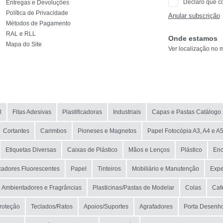
Declaro que c
Entregas e Devoluções
Política de Privacidade
Anular subscrição
Métodos de Pagamento
RAL e RLL
Onde estamos
Mapa do Site
Ver localização no 
l
Fitas Adesivas
Plastificadoras
Industriais
Capas e Pastas Catálogo
Cortantes
Carimbos
Pioneses e Magnetos
Papel Fotocópia A3, A4 e A
Etiquetas Diversas
Caixas de Plástico
Mãos e Lenços
Plástico
Enc
adores Fluorescentes
Papel
Tinteiros
Mobiliário e Manutenção
Exp
Ambientadores e Fragrâncias
Plasticinas/Pastas de Modelar
Colas
Caf
roteção
Teclados/Ratos
Apoios/Suportes
Agrafadores
Porta Desenh