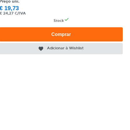
Preço uni.
€
19,73
€
24,27 C/IVA
Stock
Comprar
Adicionar à Wishlist