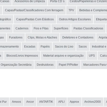
Caixas
Acessórios de Limpeza
Porta CD´s
Cestos/Papeleiras e Cinzeir
Capas/Pastas/Classificadores Com ferragem
TPV
Bebidas e Compleme
tográfico
Capas/Pastas Com Elásticos
Outros Artigos Escolares
Etiqueta
anentes
Cadernos
Fios e Fitas
Superfícies
Pastas Classificadoras
gas
Furadores
Clips, Molas e Ataches
Detetores e Contadores
Argol
rmazenamento
Escadas
Papéis
Sacos do Lixo
Sacos
Industrial 
s
Blocos/Livros Impressos
Material arquivo e organização
UPS
Calc
Organização Secretária
Destruidoras
Papel P/Plotter
Marcadores Para
i Pur
Amoos
Ancor
ANTARTIK
APLI
Approx
Archivo2000