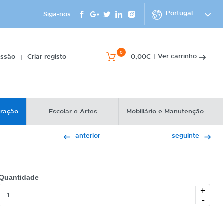
Portugal
Siga-nos
0
Ver carrinho
essão
Criar registo
0,00€
|
|
uração
Escolar e Artes
Mobiliário e Manutenção
anterior
seguinte
Quantidade
+
-