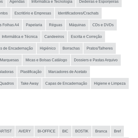
os
Agendas
Informática e Tecnologia
Dedeiras e Esponjeiras
ntos
Escritório e Empresas
Identificadores/Crachats
s Folhas A4
Papelaria
Réguas
Máquinas
CDs e DVDs
Informática e Técnica
Candeeiros
Escrita e Correção
as de Encadernação
Higiénico
Borrachas
Pratos/Talheres
e Marquesas
Micas e Bolsas Catálogo
Dossiers e Pastas Arquivo
uladoras
Plastificação
Marcadores de Acetato
 Quadros
Take Away
Capas de Encadernação
Higiene e Limpeza
ARTIST
AVERY
BI-OFFICE
BIC
BOSTIK
Branca
Bref