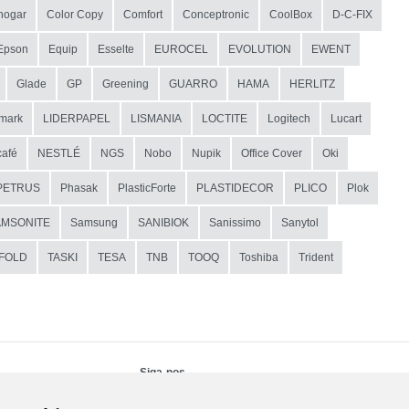
hogar
Color Copy
Comfort
Conceptronic
CoolBox
D-C-FIX
Epson
Equip
Esselte
EUROCEL
EVOLUTION
EWENT
Glade
GP
Greening
GUARRO
HAMA
HERLITZ
mark
LIDERPAPEL
LISMANIA
LOCTITE
Logitech
Lucart
afé
NESTLÉ
NGS
Nobo
Nupik
Office Cover
Oki
PETRUS
Phasak
PlasticForte
PLASTIDECOR
PLICO
Plok
AMSONITE
Samsung
SANIBIOK
Sanissimo
Sanytol
IFOLD
TASKI
TESA
TNB
TOOQ
Toshiba
Trident
Siga-nos