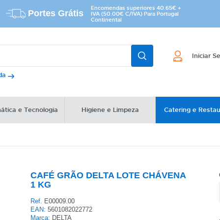
Encomendas superiores 40.65€ +
Portes Grátis
IVA (50.00€ C/IVA) Para Portugal
Continental
Iniciar S
ada
ática e Tecnologia
Higiene e Limpeza
Catering e Resta
CAFÉ GRÃO DELTA LOTE CHÁVENA
1 KG
Ref.
E00009.00
EAN:
5601082022772
Marca:
DELTA