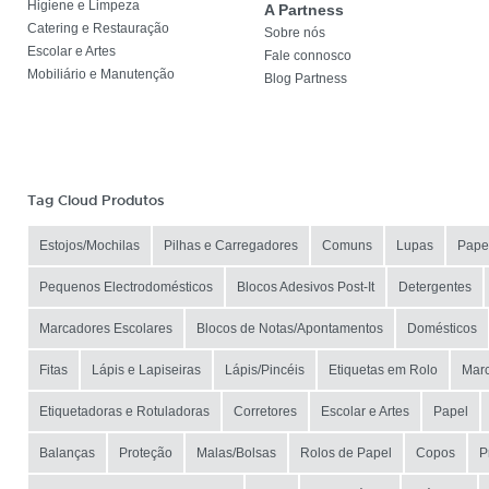
Higiene e Limpeza
A Partness
Catering e Restauração
Sobre nós
Escolar e Artes
Fale connosco
Mobiliário e Manutenção
Blog Partness
Tag Cloud Produtos
Estojos/Mochilas
Pilhas e Carregadores
Comuns
Lupas
Pape
Pequenos Electrodomésticos
Blocos Adesivos Post-It
Detergentes
Marcadores Escolares
Blocos de Notas/Apontamentos
Domésticos
Fitas
Lápis e Lapiseiras
Lápis/Pincéis
Etiquetas em Rolo
Marc
Etiquetadoras e Rotuladoras
Corretores
Escolar e Artes
Papel
Balanças
Proteção
Malas/Bolsas
Rolos de Papel
Copos
P