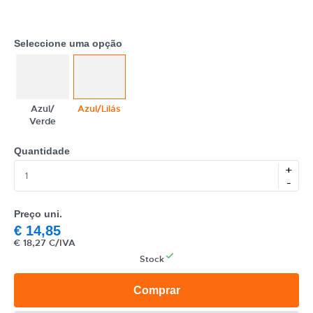
Seleccione uma opção
Azul/​
Azul/​Lilás
Verde
CATEGORIA
Quantidade
REF
+
-
EAN
Preço uni.
NOME
€
14,85
€
18,27 C/IVA
MARCA
Stock
MODELO
Comprar