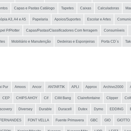
entos
Capas e Pastas Catálogo
Tapetes
Caixas
Calculadoras
Mar
ópia A3, A4 e A5
Papelaria
Apoios/Suportes
Escolar e Artes
Comunic
pel P/Plotter
Capas/Pastas/Classificadores Com ferragem
Consumíveis
tes
Mobiliário e Manutenção
Dedeiras e Esponjeiras
Porta CD´s
Tak
i Pur
Amoos
Ancor
ANTARTIK
APLI
Approx
Archivo2000
CEP
CHIPS AHOY
Cif
Cillit Bang
Clairefontaine
Clipper
Col
scovery
Diversey
Durable
Duracell
Dutex
Dymo
EDDING
FERNANDES
FONT VELLA
Fuente Primavera
GBC
GIO
GIOTTO