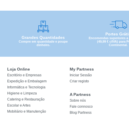
Portes Grát
Grandes Quantidades
Encomendas superiores a 4
Compre em quantidade e poupe
(49,99 € c/IVA) para 
dinheiro.
Continental.
Loja Online
My Partness
Escritório e Empresas
Iniciar Sessão
Expedição e Embalagem
Criar registo
Informática e Tecnologia
Higiene e Limpeza
A Partness
Catering e Restauração
Sobre nós
Escolar e Artes
Fale connosco
Mobiliário e Manutenção
Blog Partness