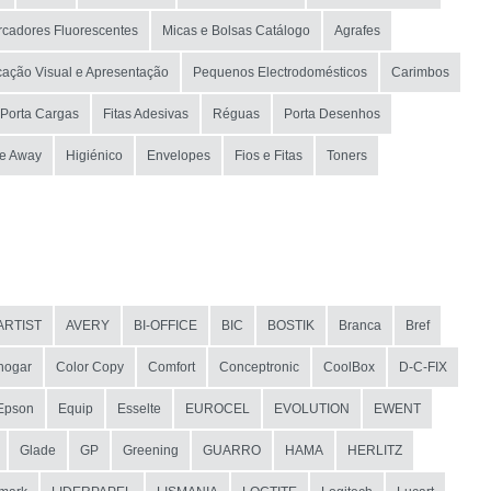
cadores Fluorescentes
Micas e Bolsas Catálogo
Agrafes
ação Visual e Apresentação
Pequenos Electrodomésticos
Carimbos
Porta Cargas
Fitas Adesivas
Réguas
Porta Desenhos
e Away
Higiénico
Envelopes
Fios e Fitas
Toners
ARTIST
AVERY
BI-OFFICE
BIC
BOSTIK
Branca
Bref
hogar
Color Copy
Comfort
Conceptronic
CoolBox
D-C-FIX
Epson
Equip
Esselte
EUROCEL
EVOLUTION
EWENT
Glade
GP
Greening
GUARRO
HAMA
HERLITZ