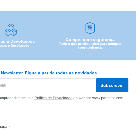
Compre com segurança
gas e Devoluções
Tudo o que precisa saber para comprar
egas e Devoluções
com confiança.
Newsletter. Fique a par de todas as novidades.
Subscrever
ompreendi e aceito a
Política de Privacidade
do website www.partness.com
mapa >