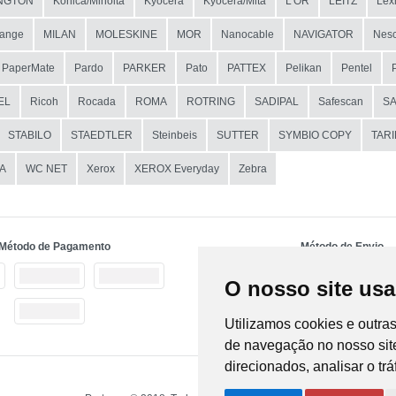
NGTON
Konica/Minolta
Kyocera
Kyocera/Mita
L'OR
LEITZ
Lex
ange
MILAN
MOLESKINE
MOR
Nanocable
NAVIGATOR
Nesc
PaperMate
Pardo
PARKER
Pato
PATTEX
Pelikan
Pentel
EL
Ricoh
Rocada
ROMA
ROTRING
SADIPAL
Safescan
S
STABILO
STAEDTLER
Steinbeis
SUTTER
SYMBIO COPY
TAR
A
WC NET
Xerox
XEROX Everyday
Zebra
Método de Pagamento
Método de Envio
O nosso site usa
Utilizamos cookies e outra
de navegação no nosso site
direcionados, analisar o tr