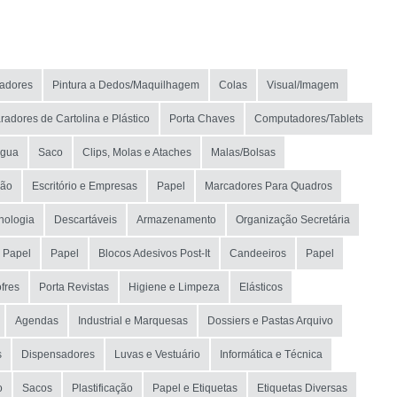
tadores
Pintura a Dedos/Maquilhagem
Colas
Visual/Imagem
radores de Cartolina e Plástico
Porta Chaves
Computadores/Tablets
Água
Saco
Clips, Molas e Ataches
Malas/Bolsas
ção
Escritório e Empresas
Papel
Marcadores Para Quadros
cnologia
Descartáveis
Armazenamento
Organização Secretária
 Papel
Papel
Blocos Adesivos Post-It
Candeeiros
Papel
fres
Porta Revistas
Higiene e Limpeza
Elásticos
Agendas
Industrial e Marquesas
Dossiers e Pastas Arquivo
s
Dispensadores
Luvas e Vestuário
Informática e Técnica
o
Sacos
Plastificação
Papel e Etiquetas
Etiquetas Diversas