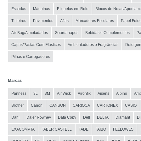
Escadas
Máquinas
Etiquetas em Rolo
Blocos de Notas/Apontam
Tinteiros
Pavimentos
Afias
Marcadores Escolares
Papel Fotoc
Air-Bag/Almofadados
Guardanapos
Bebidas e Complementos
Pa
Capas/Pastas Com Elásticos
Ambientadores e Fragrâncias
Detergen
Pilhas e Carregadores
Marcas
Partness
3L
3M
Air Wick
Aironfix
Aisens
Alpino
Amb
Brother
Canon
CANSON
CARIOCA
CARTONEX
CASIO
Dahi
Daler Rowney
Data Copy
Dell
DELTA
Diamant
Di
EXACOMPTA
FABER CASTELL
FADE
FAIBO
FELLOWES