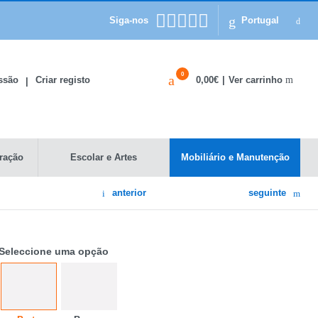
Siga-nos
Portugal
0
Ver carrinho
essão
Criar registo
0,00€
|
|
ração
Escolar e Artes
Mobiliário e Manutenção
anterior
seguinte
Seleccione uma opção