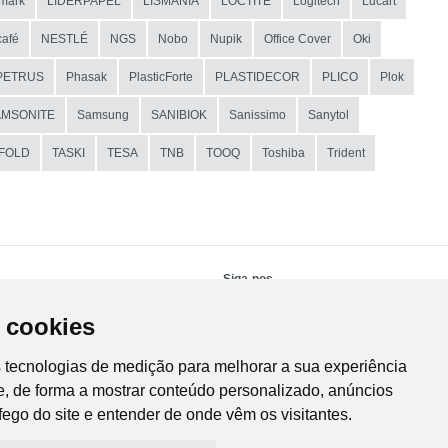
mark
LIDERPAPEL
LISMANIA
LOCTITE
Logitech
Lucart
afé
NESTLÉ
NGS
Nobo
Nupik
Office Cover
Oki
PETRUS
Phasak
PlasticForte
PLASTIDECOR
PLICO
Plok
AMSONITE
Samsung
SANIBIOK
Sanissimo
Sanytol
IFOLD
TASKI
TESA
TNB
TOOQ
Toshiba
Trident
Siga-nos
 cookies
s tecnologias de medição para melhorar a sua experiência
, de forma a mostrar conteúdo personalizado, anúncios
áfego do site e entender de onde vêm os visitantes.