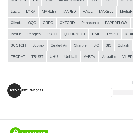
HOHNER
HP
HSM
Inova Solutions
JOVI
JUFIL
KENSI
Luzia
LYRA
MANLEY
MAPED
MAUL
MAXELL
MediaR
Olivetti
OQO
OREO
OXFORD
Panasonic
PAPERFLOW
Post-It
Pringles
PRITT
Q-CONNECT
RAID
RAPID
REX
SCOTCH
Scottex
Sealed Air
Sharpie
SIO
SIS
Splash
TRODAT
TRUST
UHU
Uni-ball
VARTA
Verbatim
VILED