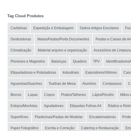
Tag Cloud Produtos
Cartolinas
Expedição e Embalagem
Outros Artigos Escolares
Fur
Destruidoras
Malas/Pastas/Porta Documentos
Pastas e Caixas de Ar
Climatização
Material arquivo e organização
Acessórios de Limpeza
Pioneses e Magnetos
Balanças
Quadros
TPV
Identificadores
Etiquetadoras e Rotuladoras
Industriais
Expositores/Vitrines
Caix
Aguarelas/Guaches
Toalhas de Mesa
Alumínio
Compassos
C
Blocos
Lupas
Copos
Pratos/Talheres
Lápis/Pincéis
Mãos 
Estojos/Mochilas
Agrafadores
Etiquetas Folhas A4
Rádios e Reló
Superfícies
Plasticinas/Pastas de Modelar
Encadernadoras
Prot
Papel Fotográfico
Escrita e Correção
Catering e Restauração
Em