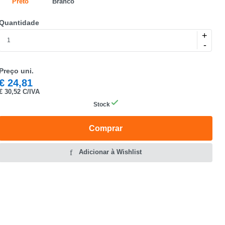
Preto
Branco
Quantidade
+
-
Preço uni.
€
24,81
€
30,52 C/IVA
Stock
Comprar
Adicionar à Wishlist