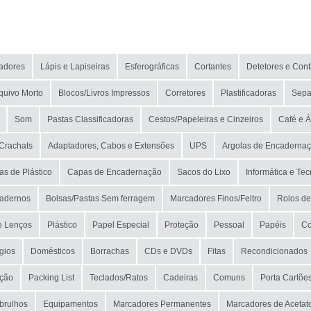
NOME
MARCA
adores
Lápis e Lapiseiras
Esferográficas
Cortantes
Detetores e Con
MODELO
quivo Morto
Blocos/Livros Impressos
Corretores
Plastificadoras
Sepa
Som
Pastas Classificadoras
Cestos/Papeleiras e Cinzeiros
Café e 
/Crachats
Adaptadores, Cabos e Extensões
UPS
Argolas de Encaderna
as de Plástico
Capas de Encadernação
Sacos do Lixo
Informática e Te
adernos
Bolsas/Pastas Sem ferragem
Marcadores Finos/Feltro
Rolos de
e Lenços
Plástico
Papel Especial
Proteção
Pessoal
Papéis
Co
gios
Domésticos
Borrachas
CDs e DVDs
Fitas
Recondicionados
eção
Packing List
Teclados/Ratos
Cadeiras
Comuns
Porta Cartõe
brulhos
Equipamentos
Marcadores Permanentes
Marcadores de Acetat