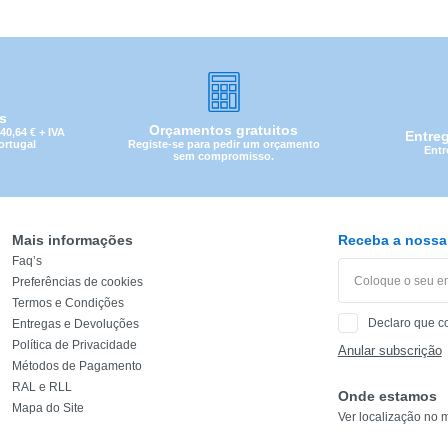
is
Orçamentos gratuitos
0,64 € + IVA
Entre
Registe-se para pedir um orçamento
Portugal
Entr
sem compromisso.
Mais informações
Receba a nossa 
Faq’s
Preferências de cookies
Termos e Condições
Declaro que c
Entregas e Devoluções
CATEGORIA
Política de Privacidade
Anular subscrição
Métodos de Pagamento
REF
RAL e RLL
Onde estamos
Mapa do Site
Ver localização no 
EAN