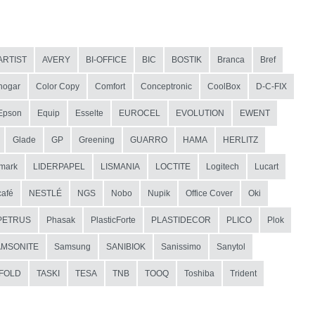
ARTIST
AVERY
BI-OFFICE
BIC
BOSTIK
Branca
Bref
hogar
Color Copy
Comfort
Conceptronic
CoolBox
D-C-FIX
Epson
Equip
Esselte
EUROCEL
EVOLUTION
EWENT
Glade
GP
Greening
GUARRO
HAMA
HERLITZ
mark
LIDERPAPEL
LISMANIA
LOCTITE
Logitech
Lucart
afé
NESTLÉ
NGS
Nobo
Nupik
Office Cover
Oki
PETRUS
Phasak
PlasticForte
PLASTIDECOR
PLICO
Plok
AMSONITE
Samsung
SANIBIOK
Sanissimo
Sanytol
IFOLD
TASKI
TESA
TNB
TOOQ
Toshiba
Trident