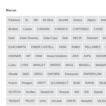
Marcas
Partness
3L
3M
Air Wick
Aironfix
Aisens
Alpino
Amb
Brother
Canon
CANSON
CARIOCA
CARTONEX
CASIO
Dahi
Daler Rowney
Data Copy
Dell
DELTA
Diamant
Di
EXACOMPTA
FABER CASTELL
FADE
FAIBO
FELLOWES
HOHNER
HP
HSM
Inova Solutions
JOVI
JUFIL
KENSI
Luzia
LYRA
MANLEY
MAPED
MAUL
MAXELL
MediaR
Olivetti
OQO
OREO
OXFORD
Panasonic
PAPERFLOW
Post-It
Pringles
PRITT
Q-CONNECT
RAID
RAPID
REX
SCOTCH
Scottex
Sealed Air
Sharpie
SIO
SIS
Splash
TRODAT
TRUST
UHU
Uni-ball
VARTA
Verbatim
VILED