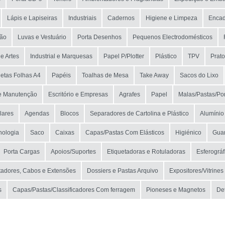
Lápis e Lapiseiras
Industriais
Cadernos
Higiene e Limpeza
Encad
ção
Luvas e Vestuário
Porta Desenhos
Pequenos Electrodomésticos
 e Artes
Industrial e Marquesas
Papel P/Plotter
Plástico
TPV
Prato
uetas Folhas A4
Papéis
Toalhas de Mesa
Take Away
Sacos do Lixo
 e Manutenção
Escritório e Empresas
Agrafes
Papel
Malas/Pastas/Po
lares
Agendas
Blocos
Separadores de Cartolina e Plástico
Alumínio
nologia
Saco
Caixas
Capas/Pastas Com Elásticos
Higiénico
Gua
Porta Cargas
Apoios/Suportes
Etiquetadoras e Rotuladoras
Esferográf
adores, Cabos e Extensões
Dossiers e Pastas Arquivo
Expositores/Vitrines
s
Capas/Pastas/Classificadores Com ferragem
Pioneses e Magnetos
De