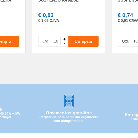
MELHA
SUSPENSO A4 AZUL
SUSPENSO
€
0,83
€
0,74
€
1,02 C/IVA
€
0,91 C/IV
+
omprar
Comprar
Qtd.
Qtd.
-
CATEGORIA
REF
EAN
is
Orçamentos gratuitos
0,64 € + IVA
Entre
NOME
Registe-se para pedir um orçamento
Portugal
Entr
sem compromisso.
MARCA