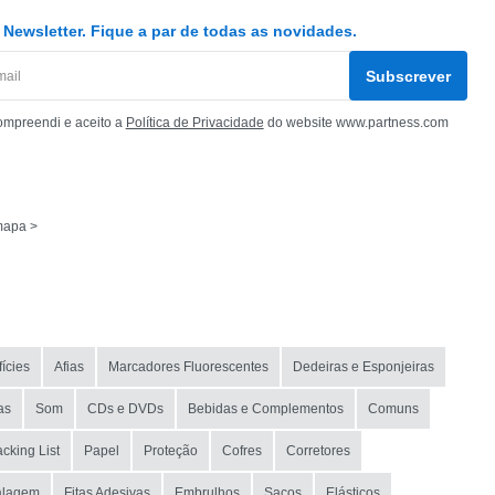
Newsletter. Fique a par de todas as novidades.
Subscrever
ompreendi e aceito a
Política de Privacidade
do website www.partness.com
mapa >
ícies
Afias
Marcadores Fluorescentes
Dedeiras e Esponjeiras
as
Som
CDs e DVDs
Bebidas e Complementos
Comuns
cking List
Papel
Proteção
Cofres
Corretores
alagem
Fitas Adesivas
Embrulhos
Sacos
Elásticos