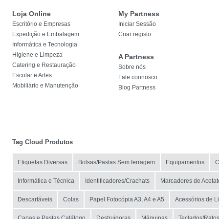
Loja Online
My Partness
Escritório e Empresas
Iniciar Sessão
Expedição e Embalagem
Criar registo
Informática e Tecnologia
Higiene e Limpeza
A Partness
Catering e Restauração
Sobre nós
Escolar e Artes
Fale connosco
Mobiliário e Manutenção
Blog Partness
Tag Cloud Produtos
Etiquetas Diversas
Bolsas/Pastas Sem ferragem
Equipamentos
C
Informática e Técnica
Identificadores/Crachats
Marcadores de Acetat
Descartáveis
Colas
Papel Fotocópia A3, A4 e A5
Acessórios de 
Capas e Pastas Catálogo
Destruidoras
Máquinas
Teclados/Rato