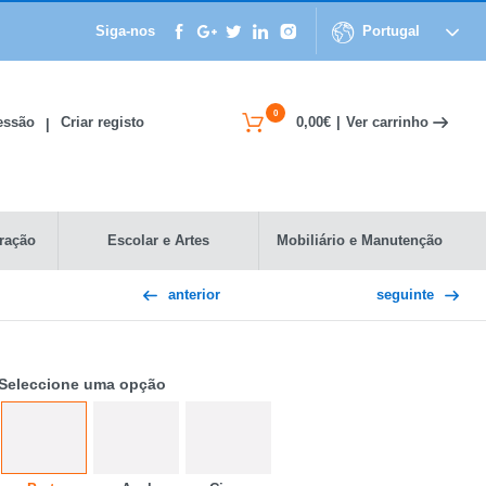
Siga-nos
Portugal
0
Ver carrinho
Sessão
Criar registo
0,00€
|
|
ração
Escolar e Artes
Mobiliário e Manutenção
anterior
seguinte
Seleccione uma opção