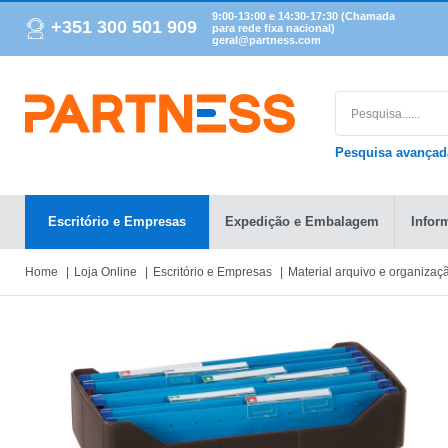
9:00-13:00 e 14:30-17:30 (Chamada
+351 300 501 909
para rede fixa nacional)
geral@partness.com
Pesquisa avança
Escritório e Empresas
Expedição e Embalagem
Infor
Home
Loja Online
Escritório e Empresas
Material arquivo e organizaç