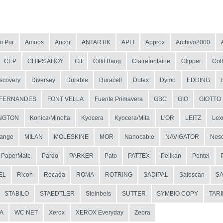
i Pur
Amoos
Ancor
ANTARTIK
APLI
Approx
Archivo2000
CEP
CHIPS AHOY
Cif
Cillit Bang
Clairefontaine
Clipper
Col
scovery
Diversey
Durable
Duracell
Dutex
Dymo
EDDING
FERNANDES
FONT VELLA
Fuente Primavera
GBC
GIO
GIOTTO
NGTON
Konica/Minolta
Kyocera
Kyocera/Mita
L'OR
LEITZ
Lex
ange
MILAN
MOLESKINE
MOR
Nanocable
NAVIGATOR
Nesc
PaperMate
Pardo
PARKER
Pato
PATTEX
Pelikan
Pentel
EL
Ricoh
Rocada
ROMA
ROTRING
SADIPAL
Safescan
S
STABILO
STAEDTLER
Steinbeis
SUTTER
SYMBIO COPY
TAR
A
WC NET
Xerox
XEROX Everyday
Zebra