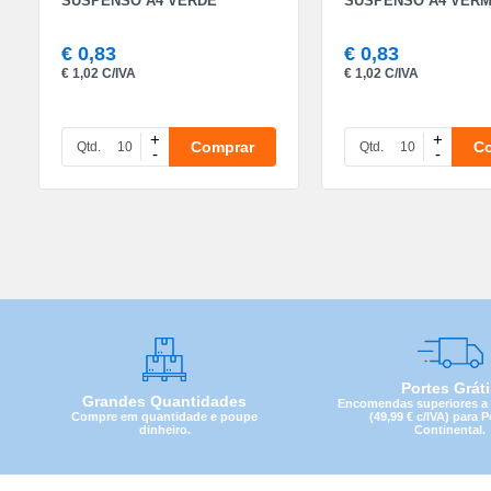
SUSPENSO A4 VERDE
SUSPENSO A4 VER
€
0,83
€
0,83
€
1,02 C/IVA
€
1,02 C/IVA
+
+
Comprar
C
Qtd.
Qtd.
-
-
Portes Grát
Grandes Quantidades
Encomendas superiores a 4
Compre em quantidade e poupe
(49,99 € c/IVA) para 
dinheiro.
Continental.