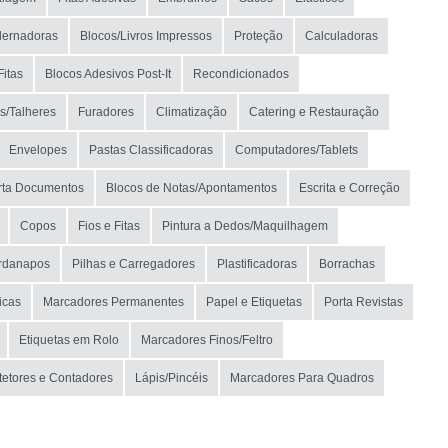
ernadoras
Blocos/Livros Impressos
Proteção
Calculadoras
Fitas
Blocos Adesivos Post-It
Recondicionados
s/Talheres
Furadores
Climatização
Catering e Restauração
Envelopes
Pastas Classificadoras
Computadores/Tablets
rta Documentos
Blocos de Notas/Apontamentos
Escrita e Correção
Copos
Fios e Fitas
Pintura a Dedos/Maquilhagem
rdanapos
Pilhas e Carregadores
Plastificadoras
Borrachas
icas
Marcadores Permanentes
Papel e Etiquetas
Porta Revistas
Etiquetas em Rolo
Marcadores Finos/Feltro
tetores e Contadores
Lápis/Pincéis
Marcadores Para Quadros