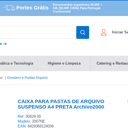
Encomendas superiores 40.65€ +
Portes Grátis
IVA (50.00€ C/IVA) Para Portugal
Continental
Iniciar 
da
mática e Tecnologia
Higiene e Limpeza
Catering e Restau
ão
Dossiers e Pastas Arquivo
CAIXA PARA PASTAS DE ARQUIVO
SUSPENSO A4 PRETA Archivo2000
Ref.
00429.00
Modelo:
2007NE
EAN:
8429368124036