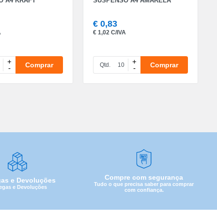
 A4 KRAFT
SUSPENSO A4 AMARELA
€
0,83
A
€
1,02 C/IVA
+
+
Comprar
Comprar
Qtd.
-
-
Compre com segurança
gas e Devoluções
Tudo o que precisa saber para comprar
egas e Devoluções
com confiança.