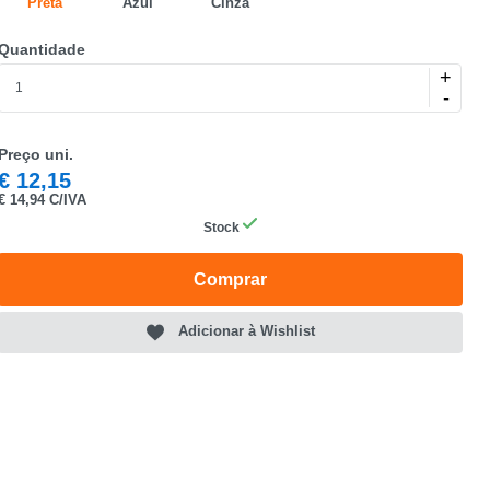
Preta
Azul
Cinza
Quantidade
+
-
Preço uni.
€
12,15
€
14,94 C/IVA
Stock
Comprar
Adicionar à Wishlist