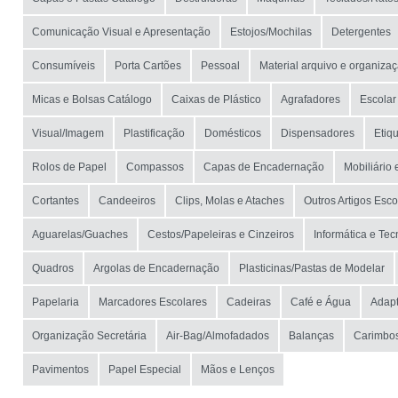
Comunicação Visual e Apresentação
Estojos/Mochilas
Detergentes
Consumíveis
Porta Cartões
Pessoal
Material arquivo e organiza
Micas e Bolsas Catálogo
Caixas de Plástico
Agrafadores
Escolar
Visual/Imagem
Plastificação
Domésticos
Dispensadores
Etiq
Rolos de Papel
Compassos
Capas de Encadernação
Mobiliário
Cortantes
Candeeiros
Clips, Molas e Ataches
Outros Artigos Esco
Aguarelas/Guaches
Cestos/Papeleiras e Cinzeiros
Informática e Tec
Quadros
Argolas de Encadernação
Plasticinas/Pastas de Modelar
Papelaria
Marcadores Escolares
Cadeiras
Café e Água
Adapt
Organização Secretária
Air-Bag/Almofadados
Balanças
Carimbo
Pavimentos
Papel Especial
Mãos e Lenços