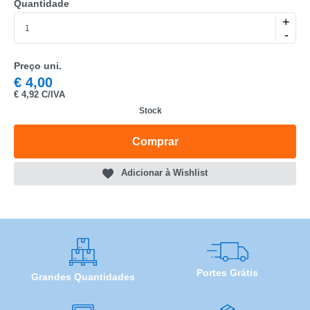
Quantidade
MARCA
+
-
MODELO
Preço uni.
€
4,00
€
4,92 C/IVA
Stock
Comprar
Adicionar à Wishlist
Portes Grátis
Grandes Quantidades