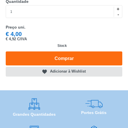
Quantidade
MARCA
+
-
MODELO
Preço uni.
€
4,00
€
4,92 C/IVA
Stock
Comprar
Adicionar à Wishlist
Portes Grátis
Grandes Quantidades