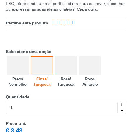
FSC, oferecendo uma superfície ótima para escrever, desenhar
ou expressar as suas ideias criativas. Capa dura.
Partilhe este produto
Seleccione uma opção
CATEGORIA
Preto/​
Cinza/​
Rosa/​
Roxo/​
REF
Vermelho
Turquesa
Turquesa
Amarelo
EAN
Quantidade
+
NOME
-
MARCA
Preço uni.
MODELO
€
3,43