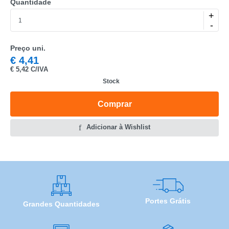
Quantidade
MARCA
+
-
MODELO
Preço uni.
€
4,41
€
5,42 C/IVA
Stock
Comprar
Adicionar à Wishlist
Portes Grátis
Grandes Quantidades